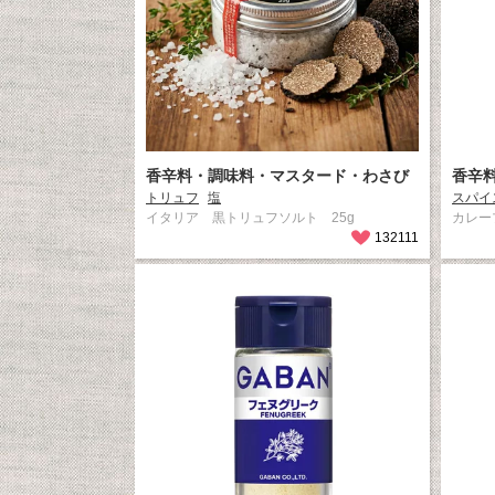
香辛料・調味料・マスタード・わさび
香辛
トリュフ
塩
スパイ
イタリア 黒トリュフソルト 25g
カレー
132111