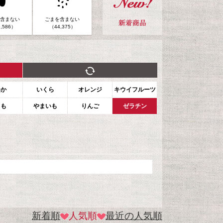
含まない
ごまを含まない
,586）
（44,375）
いか
いくら
オレンジ
キウイフルーツ
もも
やまいも
りんご
ゼラチン
新着順
人気順
最近の人気順