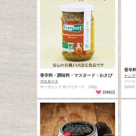
香辛
香辛料・調味料・マスタード・わさび
ナンプ
マスタード
フーコ
オーガニック 粒マスタード 200g
200ml
169822