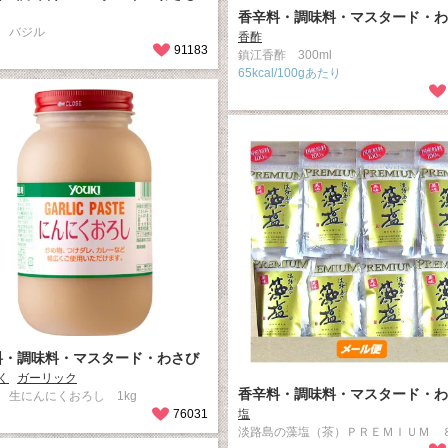
香辛料・調味料・マスタード・わ
 バジル
香酢
91183
鎮江香酢 300ml
65kcal/100gあたり
料・調味料・マスタード・わさび
く
ガーリック
香辛料・調味料・マスタード・わ
 生にんにくおろし 1kg
76031
塩
淡路島の藻塩（茶）ＰＲＥＭＩＵＭ 