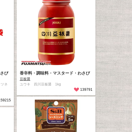
さび
香辛料・調味料・マスタード・わさび
豆板醤
ャツネ
ユウキ 四川豆板醤 1kg
139791
159215