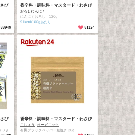
さび
香辛料・調味料・マスタード・わさび
おろしにんにく
にんにくおろし 120g
91kcal/100gあたり
88949
81124
さび
香辛料・調味料・マスタード・わさび
こしょう
オーガニック
８０ｇ
有機ブラックペッパー粗挽き 20g