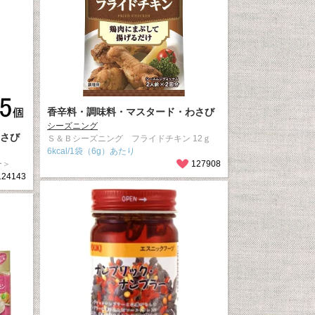
香辛料・調味料・マスタード・わさび
シーズニング
さび
Ｓ＆Ｂシーズニング フライドチキン 12ｇ
6kcal/1袋（6g）あたり
ー＞
127908
124143