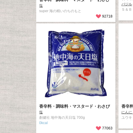
バジル
塩
Ｓ＆Ｂ
super 海の精いのちのもと
92718
香辛料・調味料・マスタード・わさび
香辛
塩
にんに
創健社 地中海の天日塩 700g
ユウキ
0kcal
77063