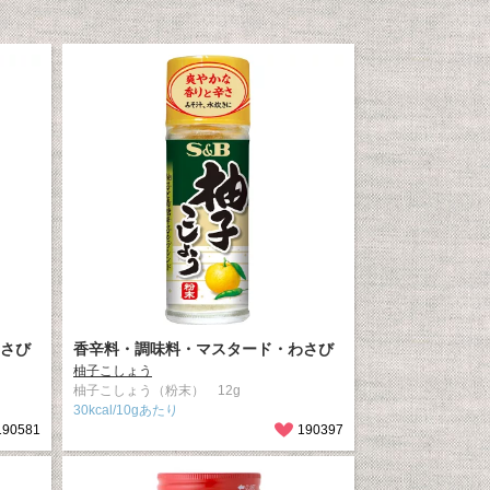
さび
香辛料・調味料・マスタード・わさび
柚子こしょう
柚子こしょう（粉末） 12g
30kcal/10gあたり
190581
190397