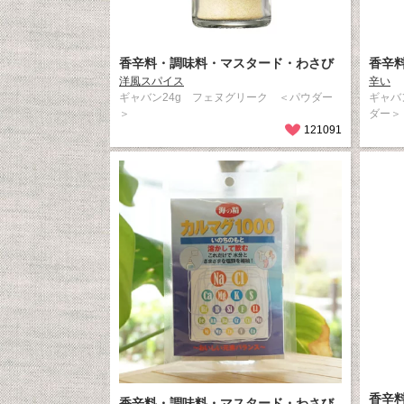
香辛料・調味料・マスタード・わさび
香辛
洋風スパイス
辛い
ギャバン24g フェヌグリーク ＜パウダー
ギャバ
＞
ダー＞
121091
香辛
香辛料・調味料・マスタード・わさび