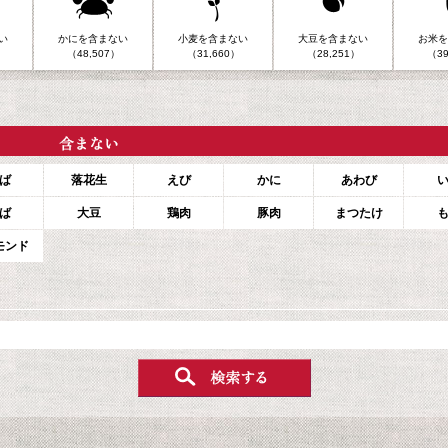
い
かにを含まない
小麦を含まない
大豆を含まない
お米を
（48,507）
（31,660）
（28,251）
（39
ば
落花生
えび
かに
あわび
ば
大豆
鶏肉
豚肉
まつたけ
モンド