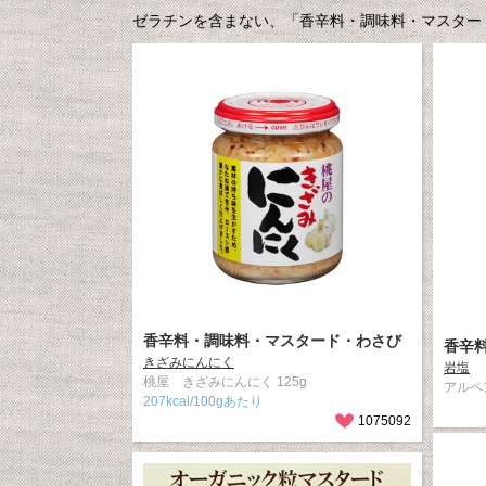
ゼラチンを含まない、「香辛料・調味料・マスタード
香辛料・調味料・マスタード・わさび
香辛
きざみにんにく
岩塩
桃屋 きざみにんにく 125g
アルペン
207kcal/100gあたり
1075092