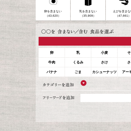
卵を含まない
乳を含まない
えびを含まな
（43,620）
（35,909）
（47,661）
卵
乳
小麦
そ
牛肉
くるみ
さけ
さ
バナナ
ごま
カシューナッツ
アー