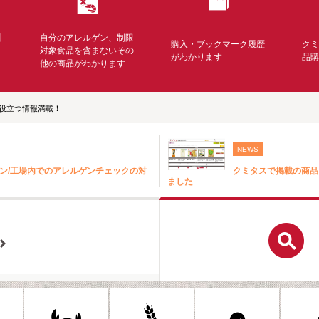
対
自分のアレルゲン、制限
購入・ブックマーク履歴
ク
く
対象食品を含まないその
がわかります
品
他の商品がわかります
役立つ情報満載！
NEWS
ン/工場内でのアレルゲンチェックの対
クミタスで掲載の商品
ました