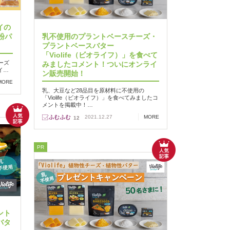
イの
粉パ
乳不使用のプラントベースチーズ・
プラントベースバター
「Violife（ビオライフ）」を食べて
ーズ
みましたコメント！ついにオンライ
イ…
ン販売開始！
MORE
乳、大豆など28品目を原材料に不使用の
「Violife（ビオライフ）」を食べてみましたコ
メントを掲載中！…
2021.12.27
MORE
12
PR
ント
バタ