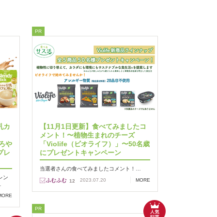
PR
乳カ
【11月1日更新】食べてみましたコ
、
メント！〜植物生まれのチーズ
ろや
「Violife（ビオライフ）」〜50名歳
プレ
にプレゼントキャンペーン
当選者さんの食べてみましたコメント！…
レン
2023.07.20
MORE
12
…
MORE
PR