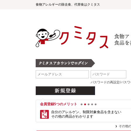
食物アレルギーの除去食、代替食はクミタス
パスワードの再設定/パス
会員登録5つのメリット
1
2
3
4
5
自分のアレルゲン、制限対象食品を含まない
その他の商品がわかります
その他