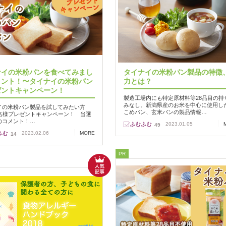
ナイの米粉パンを食べてみまし
タイナイの米粉パン製品の特徴
メント！〜タイナイの米粉パン
力とは？
ゼントキャンペーン！
製造工場内にも特定原材料等28品目の持
みなし。新潟県産のお米を中心に使用し
イの米粉パン製品を試してみたい方
こめパン、玄米パンの製品情報…
0名様プレゼントキャンペーン！ 当選
のコメント！…
2023.01.05
49
2023.02.06
MORE
14
PR