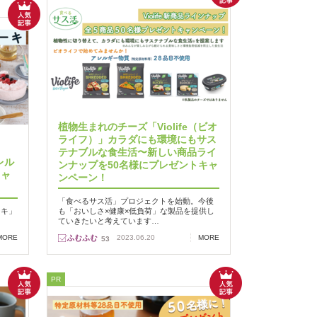
植物生まれのチーズ「Violife（ビオ
ライフ）」カラダにも環境にもサス
テナブルな食生活〜新しい商品ライ
レル
ンナップを50名様にプレゼントキャ
キャ
ンペーン！
「食べるサス活」プロジェクトを始動。今後
ーキ」
も「おいしさ×健康×低負荷」な製品を提供し
ていきたいと考えています…
MORE
2023.06.20
MORE
53
PR