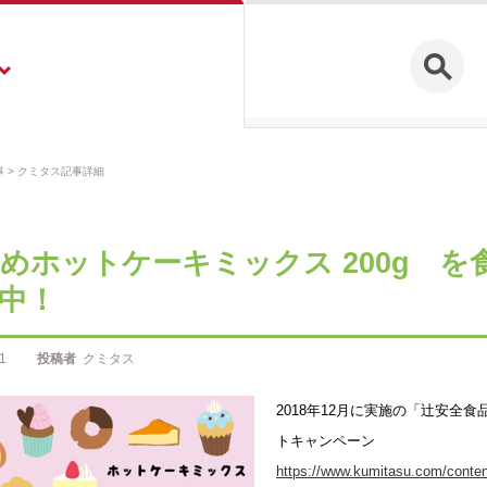
事
クミタス記事詳細
めホットケーキミックス 200g 
中！
1
投稿者
クミタス
2018年12月に実施の「辻安全食
トキャンペーン
https://www.kumitasu.com/conten