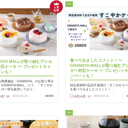
PR
食べてみましたコメント！〜
NSTA MALLが取り組むアレル
GRANSTA MALLが取り組むア
応ケーキ 〜 プレゼントキャ
ギー対応ケーキ 〜 プレゼント
ーンも！
ンペーンも！
商業施設「GRANSTA」のお取り寄せ
GRANSTA MALL」にて、「すこやか
特定原材料7品目不使用の「すこやかケ
」の一部を販売しており…
を食べてみましたコメント！…
2023.03.10
MORE
2023.03.31
38
15
PR