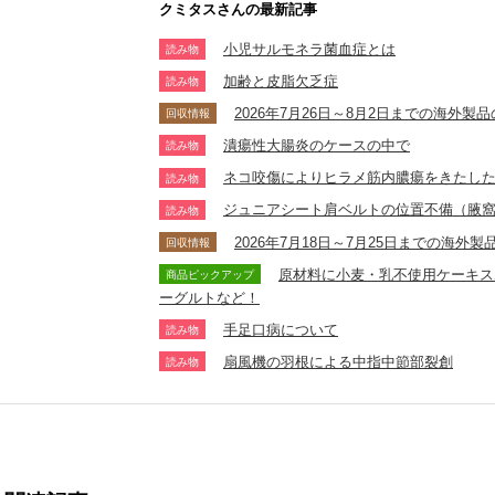
クミタスさんの最新記事
小児サルモネラ菌血症とは
読み物
加齢と皮脂欠乏症
読み物
2026年7月26日～8月2日までの海外
回収情報
潰瘍性大腸炎のケースの中で
読み物
ネコ咬傷によりヒラメ筋内膿瘍をきたし
読み物
ジュニアシート肩ベルトの位置不備（腋
読み物
2026年7月18日～7月25日までの海
回収情報
原材料に小麦・乳不使用ケーキス
商品ピックアップ
ーグルトなど！
手足口病について
読み物
扇風機の羽根による中指中節部裂創
読み物