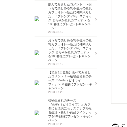
飲んでみましたコメント！〜お
うちで楽しめる乳不使用の豆乳
カフェオレ〜新たに仲間入りし
た、「ブレンディ®」 スティッ
ク まろやか豆乳カフェオレ を
100名様にプレゼントキャンペ
ーン！
2026.03.12
おうちで楽しめる乳不使用の豆
乳カフェオレ〜新たに仲間入り
した、「ブレンディ®」 スティ
ック まろやか豆乳カフェオレ
を100名様にプレゼントキャン
ペーン！
2026.02.12
【11月1日更新】食べてみまし
たコメント！〜植物生まれのチ
ーズ「Violife（ビオライ
フ）」〜50名歳にプレゼントキ
ャンペーン
2023.07.20
植物生まれのチーズ
「Violife（ビオライフ）」カラ
ダにも環境にもサステナブルな
食生活〜新しい商品ラインナッ
プを50名様にプレゼントキャン
ペーン！
2023.06.20