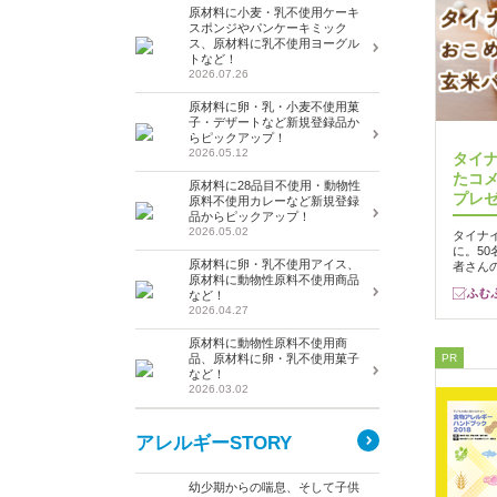
原材料に小麦・乳不使用ケーキ
スポンジやパンケーキミック
ス、原材料に乳不使用ヨーグル
トなど！
2026.07.26
原材料に卵・乳・小麦不使用菓
子・デザートなど新規登録品か
らピックアップ！
2026.05.12
タイ
たコ
原材料に28品目不使用・動物性
プレ
原料不使用カレーなど新規登録
品からピックアップ！
2026.05.02
タイナ
に。5
原材料に卵・乳不使用アイス、
者さん
原材料に動物性原料不使用商品
など！
2026.04.27
原材料に動物性原料不使用商
品、原材料に卵・乳不使用菓子
PR
など！
2026.03.02
アレルギーSTORY
幼少期からの喘息、そして子供