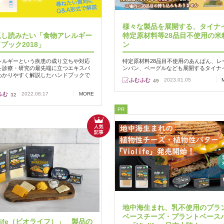
様々な製品を展開する、タイナ
返し読みたい「食物アレルギー
特定原材料等28品目不使用の米
ブック2018」
ン
レルギーという疾患の成り立ちや対応
特定原材料28品目不使用のあんぱん、レ
を診療・研究の最先端に立つエキスパ
ンパン、ベーグルなども展開するタイナ
わかりやすく解説したハンドブックで
2023.01.05
49
2022.08.17
MORE
32
PR
地中海生まれ、乳不使用のプラ
ベースチーズ・プラントベース
olife（ビオライフ）」 製品の