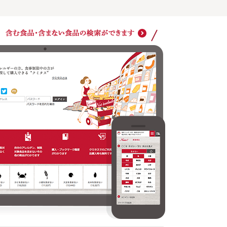
ショッ
クミタスでのご利用は商品購入時も無料です
どの商