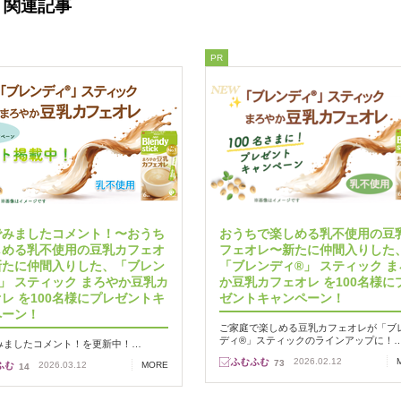
関連記事
PR
でみましたコメント！〜おうち
おうちで楽しめる乳不使用の豆
しめる乳不使用の豆乳カフェオ
フェオレ〜新たに仲間入りした
新たに仲間入りした、「ブレン
「ブレンディ®」 スティック ま
」 スティック まろやか豆乳カ
か豆乳カフェオレ を100名様に
レ を100名様にプレゼントキ
ゼントキャンペーン！
ペーン！
ご家庭で楽しめる豆乳カフェオレが「ブ
ディ®」スティックのラインアップに！
みましたコメント！を更新中！…
2026.02.12
73
2026.03.12
MORE
14