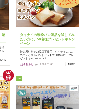
、魅
タイナイの米粉パン製品を試してみ
たい方に。50名様プレゼントキャン
ペーン！
ち込
たお
特定原材料等28品目不使用 タイナイのおこ
めパンと玄米パンをセットで50名様に！プレ
ゼントキャンペーン！…
MORE
2023.01.05
MORE
50
PR