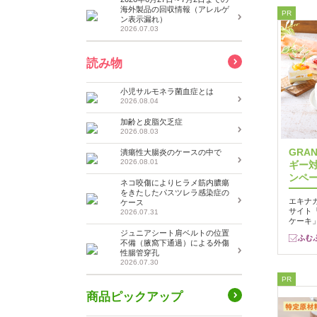
海外製品の回収情報（アレルゲ
PR
ン表示漏れ）
2026.07.03
読み物
小児サルモネラ菌血症とは
2026.08.04
加齢と皮脂欠乏症
2026.08.03
GRA
潰瘍性大腸炎のケースの中で
2026.08.01
ギー対
ンペ
ネコ咬傷によりヒラメ筋内膿瘍
をきたしたパスツレラ感染症の
エキナカ
ケース
サイト「
2026.07.31
ケーキ
ジュニアシート肩ベルトの位置
不備（腋窩下通過）による外傷
性腸管穿孔
2026.07.30
PR
商品ピックアップ