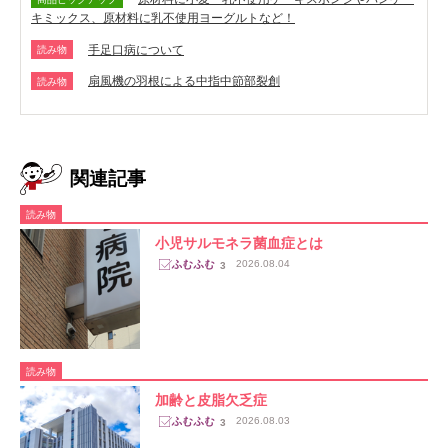
キミックス、原材料に乳不使用ヨーグルトなど！
手足口病について
読み物
扇風機の羽根による中指中節部裂創
読み物
関連記事
読み物
小児サルモネラ菌血症とは
2026.08.04
3
読み物
加齢と皮脂欠乏症
2026.08.03
3