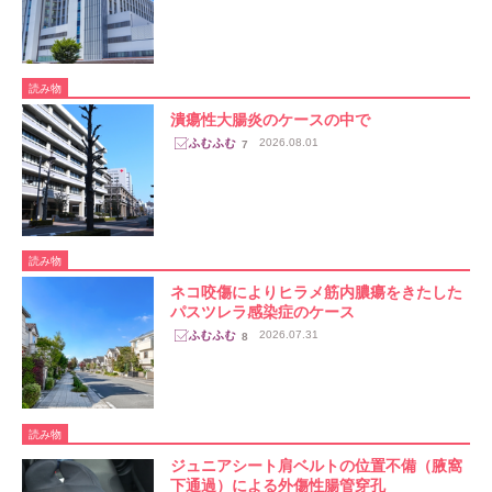
読み物
潰瘍性大腸炎のケースの中で
2026.08.01
7
読み物
ネコ咬傷によりヒラメ筋内膿瘍をきたした
パスツレラ感染症のケース
2026.07.31
8
読み物
ジュニアシート肩ベルトの位置不備（腋窩
下通過）による外傷性腸管穿孔