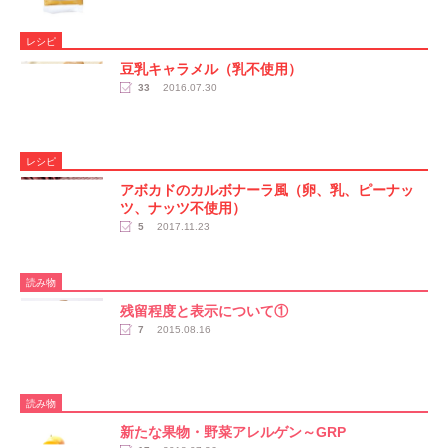
レシピ
豆乳キャラメル（乳不使用）
33
2016.07.30
レシピ
アボカドのカルボナーラ風（卵、乳、ピーナッ
ツ、ナッツ不使用）
5
2017.11.23
読み物
残留程度と表示について①
7
2015.08.16
読み物
新たな果物・野菜アレルゲン～GRP