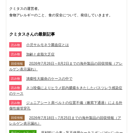
クミタスの運営者。
食物アレルギーのこと、食の安全について、発信していきます。
クミタスさんの最新記事
小児サルモネラ菌血症とは
読み物
加齢と皮脂欠乏症
読み物
2026年7月26日～8月2日までの海外製品の回収情報（アレ
回収情報
ルゲン表示漏れ）
潰瘍性大腸炎のケースの中で
読み物
ネコ咬傷によりヒラメ筋内膿瘍をきたしたパスツレラ感染症
読み物
のケース
ジュニアシート肩ベルトの位置不備（腋窩下通過）による外
読み物
傷性腸管穿孔
2026年7月18日～7月25日までの海外製品の回収情報（ア
回収情報
レルゲン表示漏れ）
原材料に小麦・乳不使用ケーキスポンジやパンケー
商品ピックアップ