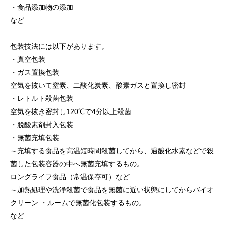
・食品添加物の添加
など
包装技法には以下があります。
・真空包装
・ガス置換包装
空気を抜いて窒素、二酸化炭素、酸素ガスと置換し密封
・レトルト殺菌包装
空気を抜き密封し120℃で4分以上殺菌
・脱酸素剤封入包装
・無菌充填包装
～充填する食品を高温短時間殺菌してから、過酸化水素などで殺
菌した包装容器の中へ無菌充填するもの。
ロングライフ食品（常温保存可）など
～加熱処理や洗浄殺菌で食品を無菌に近い状態にしてからバイオ
クリーン ・ルームで無菌化包装するもの。
など