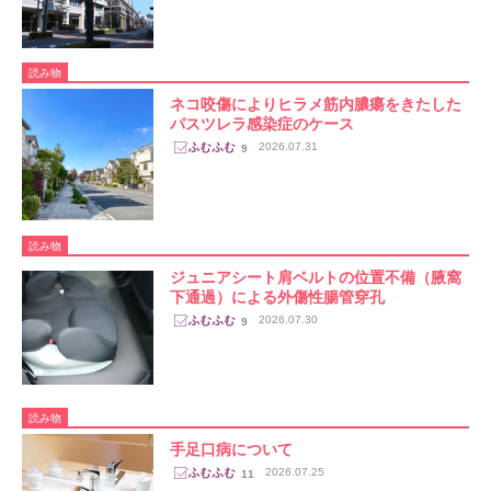
読み物
ネコ咬傷によりヒラメ筋内膿瘍をきたした
パスツレラ感染症のケース
2026.07.31
9
読み物
ジュニアシート肩ベルトの位置不備（腋窩
下通過）による外傷性腸管穿孔
2026.07.30
9
読み物
手足口病について
2026.07.25
11