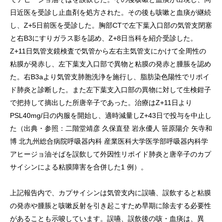
日近医を受診し止血剤を処方された。その後も咳嗽と血痰が継続
し、Z+5日前医を受診した。胸部CTで左下葉入口部の気管支閉塞
と右B3にすりガラス影を認め、Z+8日当科を紹介受診した。
Z+11日気管支鏡検査で気管から左右主気管支にかけて全周性の
粘膜が発赤し、左下葉支入口部で異物と粘膜の発赤と腫脹を認め
た。右B3aより気管支肺胞洗浄を施行し、脂肪染色陽性でリポイ
ド肺炎と診断した。また左下葉支入口部の異物に対して生検鉗子
で把持して摘出した所唐辛子であった。治療はZ+11日より
PSL40mg/日の内服を開始し、適時減量しZ+43日で投与を中止し
た（出典・参照：二階堂靖彦 久保直登 岩永優人 笹原陽介 矢寺和
博 北九州総合病院呼吸器内科 産業医科大学医学部呼吸器内科学
アヒージョ油そばを誤飲して外因性リポイド肺炎と唐辛子のカプ
サイシンによる粘膜障害を合併した1 例）。
上記報告内で、カプサイシンは気管支内に誤嚥、誤飲すると粘膜
の発赤や腫脹と咳嗽反射を引き起こすため早期に除去する必要性
があることも示唆しています。誤嚥、誤飲後の咳・血痰は、異