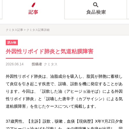
クミタス記事
クミタス記事詳細
読み物
外因性リポイド肺炎と気道粘膜障害
2026.06.14
投稿者
クミタス
外因性リポイド肺炎は、油脂成分を吸入し、脂質が肺胞に蓄積し
て炎症を引き起こす疾患で、誤嚥、誤飲を機に発症することがあ
ります。今回は、「誤飲した油（アヒージョ油そば）による外因
性リポイド肺炎」と「誤嚥した唐辛子（カプサイシン）による気
道粘膜障害」を生じたケースについて掲載します。
37歳男性。【主訴】誤飲，咳嗽，血痰【現病歴】X年Y月Z日夕食
でアヒージョ油そばを誤飲した。その後咳嗽と血痰が出現し、同