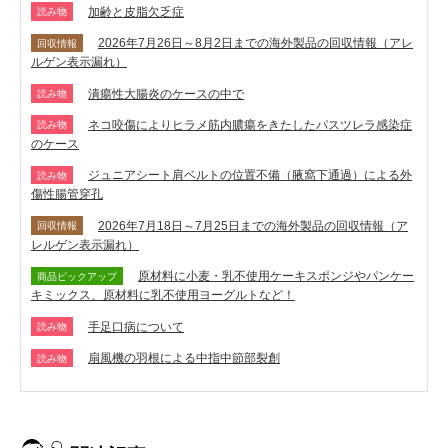
加齢と皮脂欠乏症
読み物
2026年7月26日～8月2日までの海外製品の回収情報（アレ
回収情報
ルゲン表示漏れ）
潰瘍性大腸炎のケースの中で
読み物
ネコ咬傷によりヒラメ筋内膿瘍をきたしたパスツレラ感染症
読み物
のケース
ジュニアシート肩ベルトの位置不備（腋窩下通過）による外
読み物
傷性腸管穿孔
2026年7月18日～7月25日までの海外製品の回収情報（ア
回収情報
レルゲン表示漏れ）
原材料に小麦・乳不使用ケーキスポンジやパンケー
商品ピックアップ
キミックス、原材料に乳不使用ヨーグルトなど！
手足口病について
読み物
扇風機の羽根による中指中節部裂創
読み物