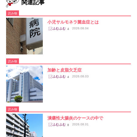
関連記事
読み物
小児サルモネラ菌血症とは
2026.08.04
4
読み物
加齢と皮脂欠乏症
2026.08.03
4
読み物
潰瘍性大腸炎のケースの中で
2026.08.01
8