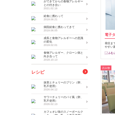
ができてからの食物アレルギー
との付き合い
2021.02.16
給食に携わって
2019.06.21
病院給食に携わってきて
2019.06.05
電子
成長と食物アレルギーへの意識
の変化
発症ま
2019.02.01
やすい
食物アレルギー、クローン病と
向き合って
2018.10.13
読み物
レシピ
抹茶とチェリーのプリン（卵、
乳不使用）
2026.04.12
サワーチェリーのパイ風（卵、
乳不使用）
2026.02.13
カフェオレ味のスノーボールク