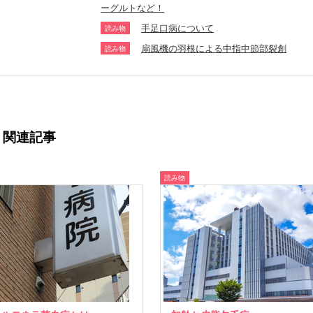
ーグルトなど！
手足口病について
読み物
扇風機の羽根による中指中節部裂創
読み物
関連記事
読み物