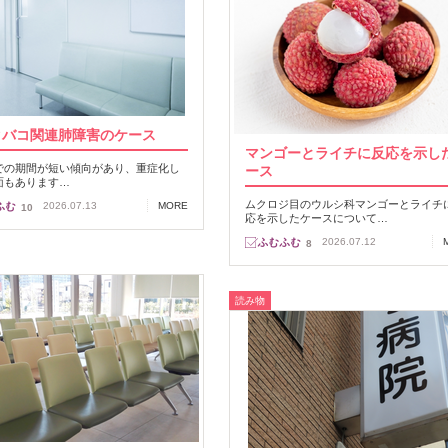
タバコ関連肺障害のケース
マンゴーとライチに反応を示し
での期間が短い傾向があり、重症化し
ース
面もあります…
ムクロジ目のウルシ科マンゴーとライチ
2026.07.13
MORE
10
応を示したケースについて…
2026.07.12
8
読み物