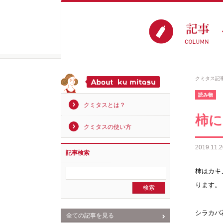
クミタス記
読み物
クミタスとは？
柿に
クミタスの使い方
2019.11.2
記事検索
柿はカキ
ります。
シラカバ
全ての記事を見る