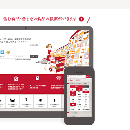
ショッ
クミタスでのご利用は商品購入時も無料です
どの商