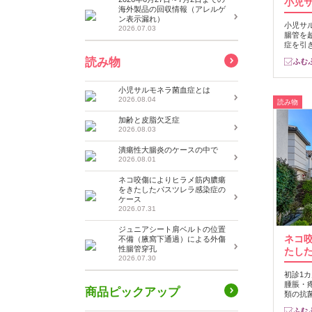
小児
海外製品の回収情報（アレルゲ
ン表示漏れ）
小児サ
2026.07.03
腸管を
症を引
読み物
小児サルモネラ菌血症とは
2026.08.04
読み物
加齢と皮脂欠乏症
2026.08.03
潰瘍性大腸炎のケースの中で
2026.08.01
ネコ咬傷によりヒラメ筋内膿瘍
をきたしたパスツレラ感染症の
ケース
2026.07.31
ジュニアシート肩ベルトの位置
ネコ
不備（腋窩下通過）による外傷
性腸管穿孔
たし
2026.07.30
初診1
腫脹・
商品ピックアップ
類の抗