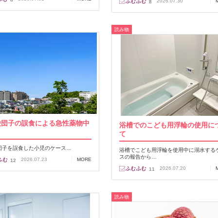
2026.07.30
8
読み物
酸団子の誤食による急性薬物中
浴槽でのこども用浮輪の使用に
て
団子を誤食した小児のケース…
浴槽でこども用浮輪を使用中に溺水する
スの報告から…
2026.07.23
MORE
12
2026.07.20
11
読み物