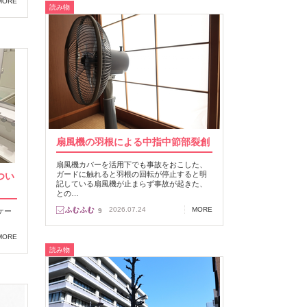
MORE
読み物
扇風機の羽根による中指中節部裂創
扇風機カバーを活用下でも事故をおこした、
ガードに触れると羽根の回転が停止すると明
つい
記している扇風機が止まらず事故が起きた、
との…
2026.07.24
MORE
ケー
9
MORE
読み物