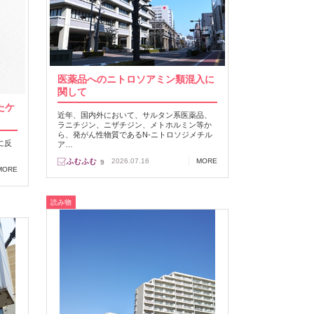
医薬品へのニトロソアミン類混入に
関して
たケ
近年、国内外において、サルタン系医薬品、
ラニチジン、ニザチジン、メトホルミン等か
ら、発がん性物質であるN‐ニトロソジメチル
に反
ア…
2026.07.16
MORE
9
MORE
読み物