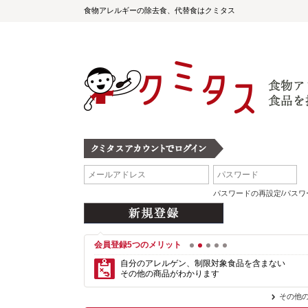
食物アレルギーの除去食、代替食はクミタス
パスワードの再設定/パス
会員登録5つのメリット
1
2
3
4
5
自分のアレルゲン、制限対象食品を含まない
その他の商品がわかります
その他