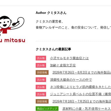
Author クミタスさん
クミタスの運営者。
食物アレルギーのこと、食の安全について、発信し
クミタスさんの最新記事
小児サルモネラ菌血症とは
読み物
加齢と皮脂欠乏症
読み物
2026年7月26日～8月2日までの海外
回収情報
潰瘍性大腸炎のケースの中で
読み物
ネコ咬傷によりヒラメ筋内膿瘍をきたし
読み物
ジュニアシート肩ベルトの位置不備（腋
読み物
2026年7月18日～7月25日までの海
回収情報
原材料に小麦・乳不使用ケーキス
商品ピックアップ