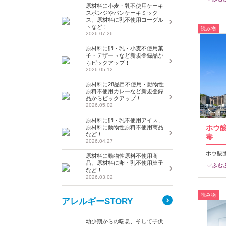
原材料に小麦・乳不使用ケーキ
スポンジやパンケーキミック
ス、原材料に乳不使用ヨーグル
トなど！
読み物
2026.07.26
原材料に卵・乳・小麦不使用菓
子・デザートなど新規登録品か
らピックアップ！
2026.05.12
原材料に28品目不使用・動物性
原料不使用カレーなど新規登録
品からピックアップ！
2026.05.02
原材料に卵・乳不使用アイス、
ホウ
原材料に動物性原料不使用商品
など！
毒
2026.04.27
ホウ酸
原材料に動物性原料不使用商
品、原材料に卵・乳不使用菓子
など！
2026.03.02
読み物
アレルギーSTORY
幼少期からの喘息、そして子供