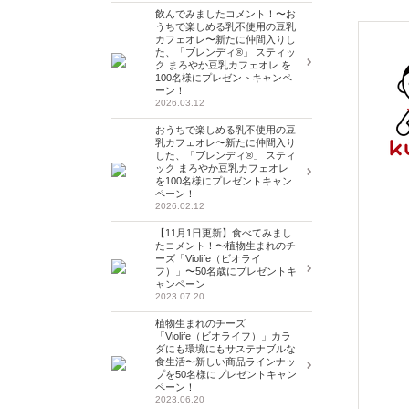
飲んでみましたコメント！〜お
うちで楽しめる乳不使用の豆乳
カフェオレ〜新たに仲間入りし
た、「ブレンディ®」 スティッ
ク まろやか豆乳カフェオレ を
100名様にプレゼントキャンペ
ーン！
2026.03.12
おうちで楽しめる乳不使用の豆
乳カフェオレ〜新たに仲間入り
した、「ブレンディ®」 スティ
ック まろやか豆乳カフェオレ
を100名様にプレゼントキャン
ペーン！
2026.02.12
【11月1日更新】食べてみまし
たコメント！〜植物生まれのチ
ーズ「Violife（ビオライ
フ）」〜50名歳にプレゼントキ
ャンペーン
2023.07.20
植物生まれのチーズ
「Violife（ビオライフ）」カラ
ダにも環境にもサステナブルな
食生活〜新しい商品ラインナッ
プを50名様にプレゼントキャン
ペーン！
2023.06.20