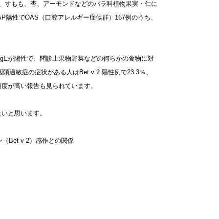
、桃、すもも、杏、アーモンドなどのバラ科植物果実・仁に
P陽性でOAS（口腔アレルギー症候群）167例のうち、
粉のIgEが陽性で、問診上果物野菜などの何らかの食物に対
敏症の症状がある人はBet v 2 陽性例で23.3％、
状出現頻度が高い報告も見られています。
たいと思います。
Bet v 2）感作との関係