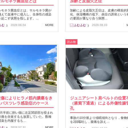
サルモネラ菌血症とは
加齢と皮脂欠乏症
ルモネラ菌血症とは、サルモネラ菌が
加齢による皮脂欠乏症は、皮膚の構造的
越えて血液中に侵入し、全身性の感染
化、保湿機構の低下、炎症の誘発という
き起こす状態を指します。…
の要因が重なり合う病態…
2026.08.04
MORE
2026.08.03
3
3
読み物
咬傷によりヒラメ筋内膿瘍をき
ジュニアシート肩ベルトの位置
たパスツレラ感染症のケース
（腋窩下通過）による外傷性腸
孔
カ月半前に飼い猫に左足関節部を咬まれ
疼痛を自覚するも放置していた。数種
事故の10分後より傾眠傾向となり，食物
菌薬を内服するも…
を2回嘔吐し，腹痛を訴え…
2026.07.31
MORE
8