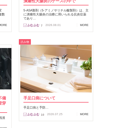
潰瘍性大腸炎のケースの中で
変
5-ASA製剤（5-アミノサリチル酸製剤）は、主
複数
に潰瘍性大腸炎の治療に用いられる抗炎症薬
であり…
MORE
2026.08.01
MORE
7
読み物
不備
手足口病について
管穿
手足口病と予防…
2026.07.25
MORE
10
残渣