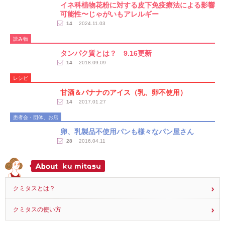
イネ科植物花粉に対する皮下免疫療法による影響
可能性〜じゃがいもアレルギー
14
2024.11.03
読み物
タンパク質とは？ 9.16更新
14
2018.09.09
レシピ
甘酒＆バナナのアイス（乳、卵不使用）
14
2017.01.27
患者会・団体、お店
卵、乳製品不使用パンも様々なパン屋さん
28
2016.04.11
クミタスとは？
クミタスの使い方