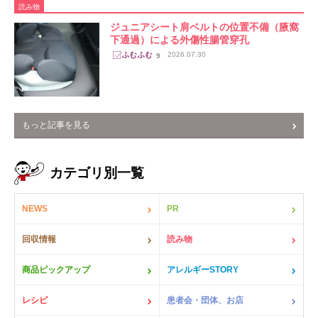
読み物
ジュニアシート肩ベルトの位置不備（腋窩
下通過）による外傷性腸管穿孔
2026.07.30
9
もっと記事を見る
カテゴリ別一覧
NEWS
PR
回収情報
読み物
商品ピックアップ
アレルギーSTORY
レシピ
患者会・団体、お店