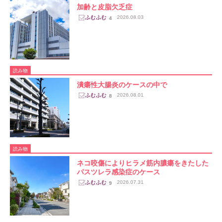
加齢と皮脂欠乏症
2026.08.03
4
読み物
潰瘍性大腸炎のケースの中で
2026.08.01
8
読み物
ネコ咬傷によりヒラメ筋内膿瘍をきたした
パスツレラ感染症のケース
2026.07.31
9