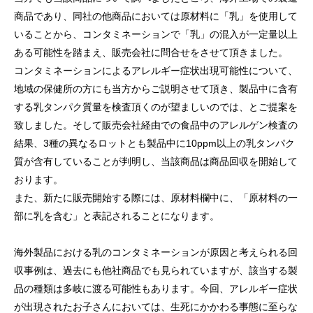
商品であり、同社の他商品においては原材料に「乳」を使用して
いることから、コンタミネーションで「乳」の混入が一定量以上
ある可能性を踏まえ、販売会社に問合せをさせて頂きました。
コンタミネーションによるアレルギー症状出現可能性について、
地域の保健所の方にも当方からご説明させて頂き、製品中に含有
する乳タンパク質量を検査頂くのが望ましいのでは、とご提案を
致しました。そして販売会社経由での食品中のアレルゲン検査の
結果、3種の異なるロットとも製品中に10ppm以上の乳タンパク
質が含有していることが判明し、当該商品は商品回収を開始して
おります。
また、新たに販売開始する際には、原材料欄中に、「原材料の一
部に乳を含む」と表記されることになります。
海外製品における乳のコンタミネーションが原因と考えられる回
収事例は、過去にも他社商品でも見られていますが、該当する製
品の種類は多岐に渡る可能性もあります。今回、アレルギー症状
が出現されたお子さんにおいては、生死にかかわる事態に至らな