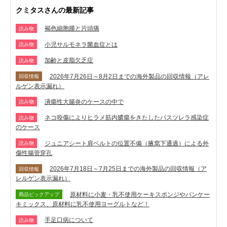
クミタスさんの最新記事
褐色細胞腫と片頭痛
読み物
小児サルモネラ菌血症とは
読み物
加齢と皮脂欠乏症
読み物
2026年7月26日～8月2日までの海外製品の回収情報（アレ
回収情報
ルゲン表示漏れ）
潰瘍性大腸炎のケースの中で
読み物
ネコ咬傷によりヒラメ筋内膿瘍をきたしたパスツレラ感染症
読み物
のケース
ジュニアシート肩ベルトの位置不備（腋窩下通過）による外
読み物
傷性腸管穿孔
2026年7月18日～7月25日までの海外製品の回収情報（ア
回収情報
レルゲン表示漏れ）
原材料に小麦・乳不使用ケーキスポンジやパンケー
商品ピックアップ
キミックス、原材料に乳不使用ヨーグルトなど！
手足口病について
読み物