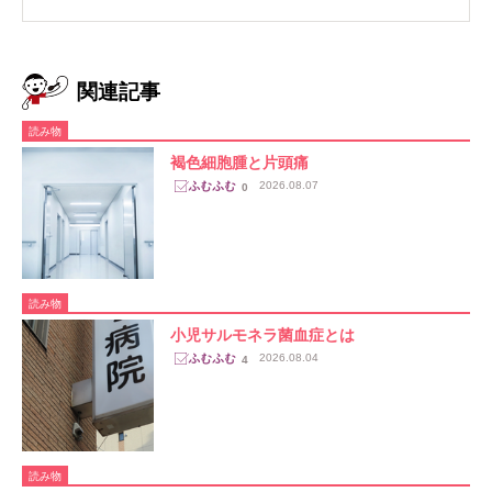
関連記事
読み物
褐色細胞腫と片頭痛
2026.08.07
0
読み物
小児サルモネラ菌血症とは
2026.08.04
4
読み物