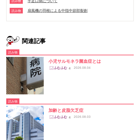
手足口病について
読み物
扇風機の羽根による中指中節部裂創
読み物
関連記事
読み物
小児サルモネラ菌血症とは
2026.08.04
4
読み物
加齢と皮脂欠乏症
2026.08.03
4