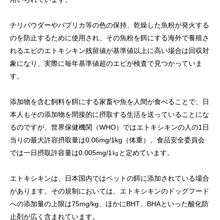
チリパウダーやパプリカ等の色の保持、乾燥した魚粉が発火する
のを防止するために使用され、その魚粉を餌にする海外で養殖さ
れるエビのエトキシキン残留値が基準値以上に高い場合は回収対
象になり、実際に毎年基準値超のエビが検査で見つかっていま
す。
添加物を含む飼料を餌にする家畜や魚を人間が食べることで、日
本人もその添加物を間接的に摂取する生活を送っていることにな
るのですが、世界保健機関（WHO）ではエトキシキンの人の1日
当りの最大許容摂取量は0.06mg/1kg（体重）、食品安全委員会
では一日摂取許容量は0.005mg/1㎏と定めています。
エトキシキンは、日本国内ではペットの餌に添加されている場合
があります。その規制においては、エトキシキンのドッグフード
への添加量の上限は75mg/kg、ほかにBHT、BHAといった酸化防
止剤が広く含まれています。