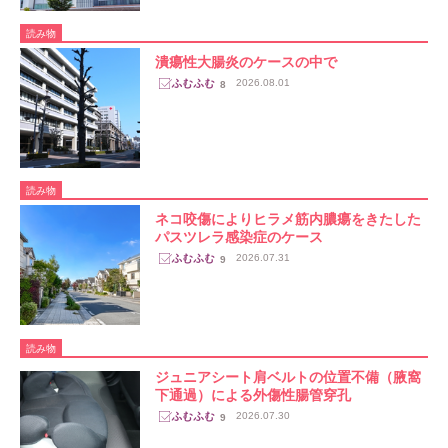
読み物
潰瘍性大腸炎のケースの中で
2026.08.01
8
読み物
ネコ咬傷によりヒラメ筋内膿瘍をきたした
パスツレラ感染症のケース
2026.07.31
9
読み物
ジュニアシート肩ベルトの位置不備（腋窩
下通過）による外傷性腸管穿孔
2026.07.30
9