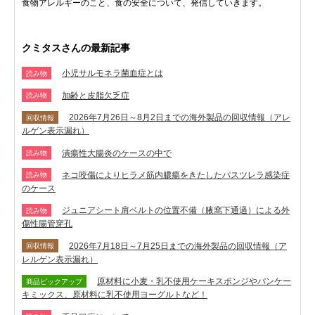
食物アレルギーのこと、食の安全について、発信していきます。
クミタスさんの最新記事
小児サルモネラ菌血症とは
読み物
加齢と皮脂欠乏症
読み物
2026年7月26日～8月2日までの海外製品の回収情報（アレ
回収情報
ルゲン表示漏れ）
潰瘍性大腸炎のケースの中で
読み物
ネコ咬傷によりヒラメ筋内膿瘍をきたしたパスツレラ感染症
読み物
のケース
ジュニアシート肩ベルトの位置不備（腋窩下通過）による外
読み物
傷性腸管穿孔
2026年7月18日～7月25日までの海外製品の回収情報（ア
回収情報
レルゲン表示漏れ）
原材料に小麦・乳不使用ケーキスポンジやパンケー
商品ピックアップ
キミックス、原材料に乳不使用ヨーグルトなど！