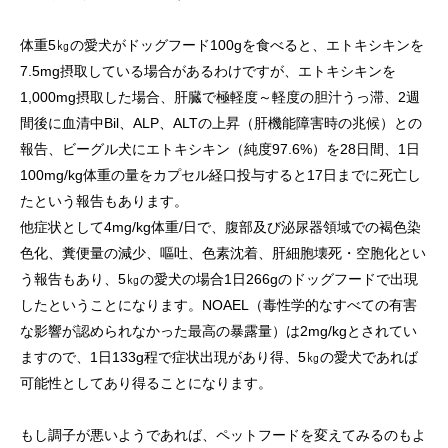
体重5㎏の愛犬がドッグフード100gを食べると、エトキシキンを
7.5mg摂取している場合があるわけですが、エトキシキンを
1,000mg摂取した場合、肝臓で極軽度～軽度の胆汁うっ滞、2週
間後に血清中Bil、ALP、ALTの上昇（肝機能障害時の兆候）との
報告、ビーグル犬にエトキシキン（純度97.6%）を28日間、1日
100mg/kg体重の量をカプセル経口投与すると17日までに死亡し
たという報告もあります。
他症状として4mg/kg体重/日で、腹部及び泌尿器領域での褐色染
色化、糞便量の減少、嘔吐、色素沈着、肝細胞壊死・空胞化とい
う報告もあり、5㎏の愛犬の場合1日266gのドッグフードで出現
したということになります。NOAEL（毒性学的なすべての有害
な影響が認められなかった最高の暴露量）は2mg/kgとされてい
ますので、1日133g程で症状出現があり得、5㎏の愛犬であれば
可能性としてあり得ることになります。
もし調子が悪いようであれば、ペットフードを変えてみるのもよ