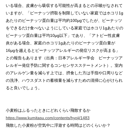
いる場合、皮膚から吸収する可能性が高まるとの示唆がなされて
いますが、「ピーナッツ摂取を制限していない家庭ではホコリ1g
あたりのピーナッツ蛋白量は平均約100μgでしたが、ピーナッツ
をできるだけ食べないようにしている家庭ではホコリ1gあたりの
ピーナッツ蛋白量は平均10μg以下」であり、「アトピー性皮膚
炎がある場合、家庭のホコリ1gあたりのピーナッツ蛋白量が
16μgを越えるとピーナッツアレルギーの発症リスクが高まる」
との報告もあります（出典：日本アレルギー学会 ピーナッツア
レルギー発症予防に関するコンセンサスステートメント）。室内
のアレルゲン量を減らす上では、摂食した方は手指や口周りなど
の洗浄、ハウスダストの蓄積量を減らすための清掃に心がけられ
ると良いでしょう。
小麦粉はふるったときにどれくらい飛散するか
https://www.kumitasu.com/contents/hyoji/1483
飛散した小麦粉が空気中に浮遊する時間はどのくらいか？