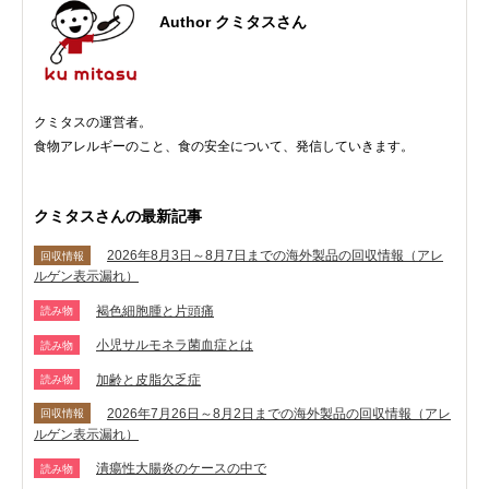
Author クミタスさん
クミタスの運営者。
食物アレルギーのこと、食の安全について、発信していきます。
クミタスさんの最新記事
2026年8月3日～8月7日までの海外製品の回収情報（アレ
回収情報
ルゲン表示漏れ）
褐色細胞腫と片頭痛
読み物
小児サルモネラ菌血症とは
読み物
加齢と皮脂欠乏症
読み物
2026年7月26日～8月2日までの海外製品の回収情報（アレ
回収情報
ルゲン表示漏れ）
潰瘍性大腸炎のケースの中で
読み物