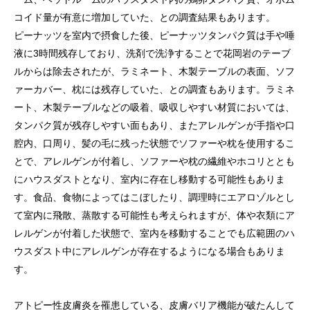
コイド量が有意に増加していた、との調査結果もあります。
ピーナッツを室内で摂食した後、ピーナッツタンパク質は手や唾
液に3時間残存しており、洗剤で洗浄することで花岡岩のテーブ
ルからは除去されたが、ラミネート、木製テーブルの表面、ソフ
ァーカバー、枕には残存していた、との調査もあります。ラミネ
ート、木製テーブルなどの吸着、吸収しやすい材質においては、
タンパク質が残存しやすい面もあり、またアレルゲンが手指や口
腔内、口周り、髪の毛に残った状態でソファーや枕を使用するこ
とで、アレルゲンが付着し、ソファーや枕の繊維やホコリととも
にハウスダストとなり、室内に存在し移動する可能性もありま
す。食品、食物によってはこぼしたり、調理時にエアロゾルとし
て室内に飛散、蒸散する可能性も考えられますが、体や衣類にア
レルゲンが付着した状態で、室内を移動することでも広範囲のハ
ウスダスト中にアレルゲンが存在するようになる場合もありま
す。
アトピー性皮膚炎を罹患している、皮膚バリア機能が破たんして