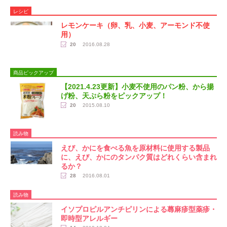
レシピ
レモンケーキ（卵、乳、小麦、アーモンド不使
用）
20
2016.08.28
商品ピックアップ
【2021.4.23更新】小麦不使用のパン粉、から揚
げ粉、天ぷら粉をピックアップ！
20
2015.08.10
読み物
えび、かにを食べる魚を原材料に使用する製品
に、えび、かにのタンパク質はどれくらい含まれ
るか？
28
2016.08.01
読み物
イソプロピルアンチピリンによる蕁麻疹型薬疹・
即時型アレルギー