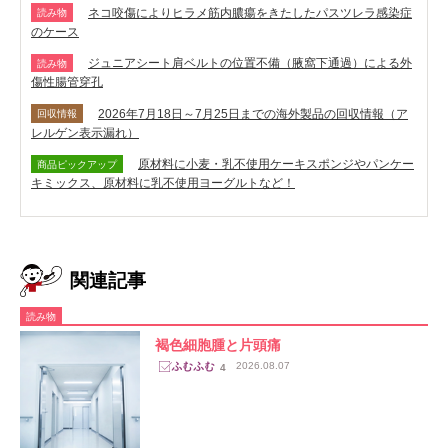
ネコ咬傷によりヒラメ筋内膿瘍をきたしたパスツレラ感染症
読み物
のケース
ジュニアシート肩ベルトの位置不備（腋窩下通過）による外
読み物
傷性腸管穿孔
2026年7月18日～7月25日までの海外製品の回収情報（ア
回収情報
レルゲン表示漏れ）
原材料に小麦・乳不使用ケーキスポンジやパンケー
商品ピックアップ
キミックス、原材料に乳不使用ヨーグルトなど！
関連記事
読み物
褐色細胞腫と片頭痛
2026.08.07
4