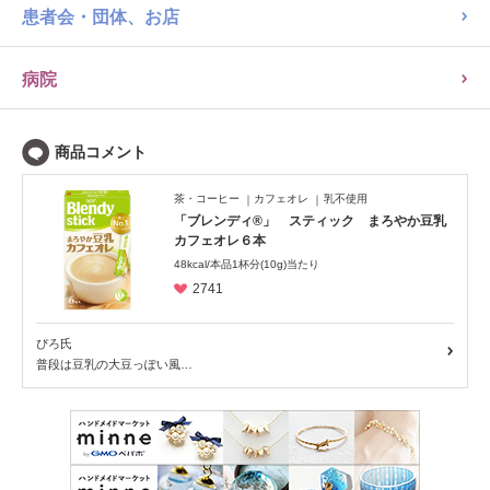
レシピ
患者会・団体、お店
病院
茶・コーヒー
カフェオレ
乳不使用
「ブレンディ®」 スティック まろやか豆乳
カフェオレ６本
48kcal/本品1杯分(10g)当たり
2741
ぴろ氏
普段は豆乳の大豆っぽい風…