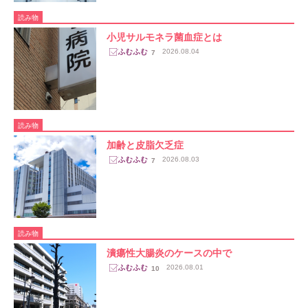
読み物
小児サルモネラ菌血症とは
2026.08.04
7
読み物
加齢と皮脂欠乏症
2026.08.03
7
読み物
潰瘍性大腸炎のケースの中で
2026.08.01
10