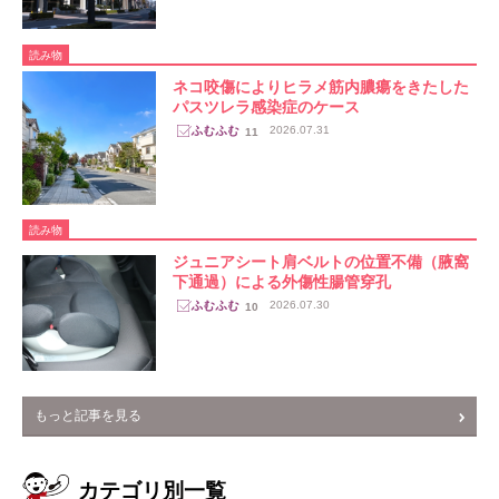
読み物
ネコ咬傷によりヒラメ筋内膿瘍をきたした
パスツレラ感染症のケース
2026.07.31
11
読み物
ジュニアシート肩ベルトの位置不備（腋窩
下通過）による外傷性腸管穿孔
2026.07.30
10
もっと記事を見る
カテゴリ別一覧