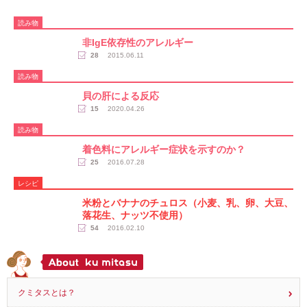
読み物
非IgE依存性のアレルギー
28
2015.06.11
読み物
貝の肝による反応
15
2020.04.26
読み物
着色料にアレルギー症状を示すのか？
25
2016.07.28
レシピ
米粉とバナナのチュロス（小麦、乳、卵、大豆、
落花生、ナッツ不使用）
54
2016.02.10