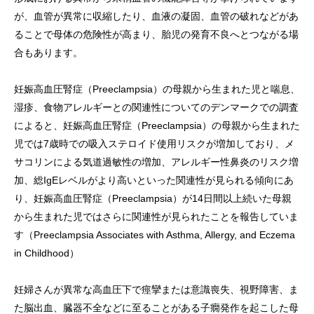
が、血管が異常に収縮したり、血液の凝固、血管の破れなどがあ
ることで母体の危険性が高まり、胎児の発育不良へとつながる場
合もあります。
妊娠高血圧腎症（Preeclampsia）の母親から生まれた児と喘息、
湿疹、食物アレルギーとの関連性についてのデンマークでの調査
によると、妊娠高血圧腎症（Preeclampsia）の母親から生まれた
児では7歳時での吸入ステロイド使用リスクが増加しており、メ
サコリンによる気道過敏性の増加、アレルギー性鼻炎のリスク増
加、総IgEレベルがより高いといった関連性が見られる傾向にあ
り、妊娠高血圧腎症（Preeclampsia）が14日間以上続いた母親
から生まれた児ではさらに関連性が見られたことを報告していま
す（Preeclampsia Associates with Asthma, Allergy, and Eczema
in Childhood）
妊婦さんが異常な高血圧下で痙攣または意識喪失、視野障害、ま
た脳出血、臓器不全などに至ることがある子癇発作を起こした母