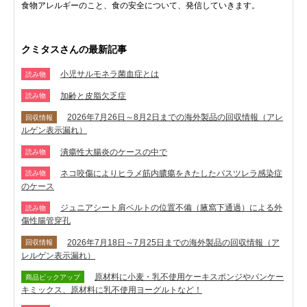
食物アレルギーのこと、食の安全について、発信していきます。
クミタスさんの最新記事
小児サルモネラ菌血症とは
読み物
加齢と皮脂欠乏症
読み物
2026年7月26日～8月2日までの海外製品の回収情報（アレ
回収情報
ルゲン表示漏れ）
潰瘍性大腸炎のケースの中で
読み物
ネコ咬傷によりヒラメ筋内膿瘍をきたしたパスツレラ感染症
読み物
のケース
ジュニアシート肩ベルトの位置不備（腋窩下通過）による外
読み物
傷性腸管穿孔
2026年7月18日～7月25日までの海外製品の回収情報（ア
回収情報
レルゲン表示漏れ）
原材料に小麦・乳不使用ケーキスポンジやパンケー
商品ピックアップ
キミックス、原材料に乳不使用ヨーグルトなど！