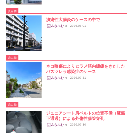
読み物
潰瘍性大腸炎のケースの中で
2026.08.01
8
読み物
ネコ咬傷によりヒラメ筋内膿瘍をきたした
パスツレラ感染症のケース
2026.07.31
9
読み物
ジュニアシート肩ベルトの位置不備（腋窩
下通過）による外傷性腸管穿孔
2026.07.30
9