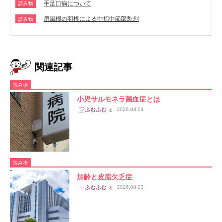
手足口病について
読み物
扇風機の羽根による中指中節部裂創
読み物
関連記事
読み物
小児サルモネラ菌血症とは
2026.08.04
4
読み物
加齢と皮脂欠乏症
2026.08.03
4