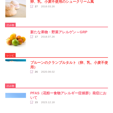
卵、乳、小麦不使用のシュークリーム風
27
2016.03.26
読み物
新たな果物・野菜アレルゲン～GRP
17
2018.07.26
レシピ
プルーンのクランブルタルト（卵、乳、小麦不使
用）
26
2020.08.02
読み物
PFAS（花粉ー食物アレルギー症候群）発症にお
いて
15
2023.12.18