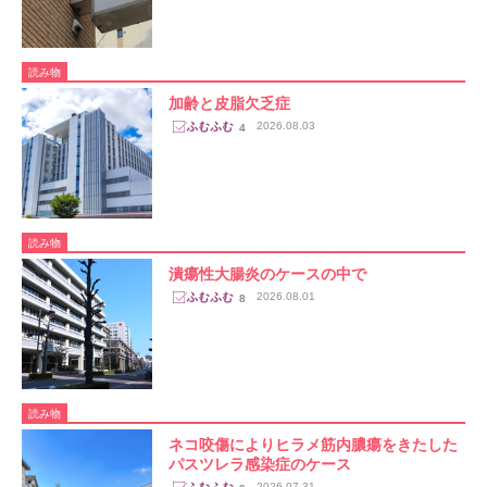
読み物
加齢と皮脂欠乏症
2026.08.03
4
読み物
潰瘍性大腸炎のケースの中で
2026.08.01
8
読み物
ネコ咬傷によりヒラメ筋内膿瘍をきたした
パスツレラ感染症のケース
2026.07.31