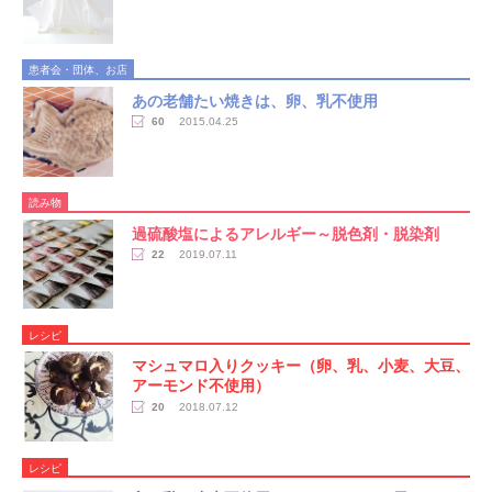
患者会・団体、お店
あの老舗たい焼きは、卵、乳不使用
60
2015.04.25
読み物
過硫酸塩によるアレルギー～脱色剤・脱染剤
22
2019.07.11
レシピ
マシュマロ入りクッキー（卵、乳、小麦、大豆、
アーモンド不使用）
20
2018.07.12
レシピ