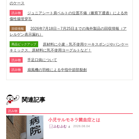
のケース
ジュニアシート肩ベルトの位置不備（腋窩下通過）による外
読み物
傷性腸管穿孔
2026年7月18日～7月25日までの海外製品の回収情報（ア
回収情報
レルゲン表示漏れ）
原材料に小麦・乳不使用ケーキスポンジやパンケー
商品ピックアップ
キミックス、原材料に乳不使用ヨーグルトなど！
手足口病について
読み物
扇風機の羽根による中指中節部裂創
読み物
関連記事
読み物
小児サルモネラ菌血症とは
2026.08.04
4