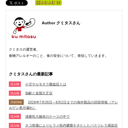
15
Author クミタスさん
クミタスの運営者。
食物アレルギーのこと、食の安全について、発信していきます。
クミタスさんの最新記事
小児サルモネラ菌血症とは
読み物
加齢と皮脂欠乏症
読み物
2026年7月26日～8月2日までの海外製品の回収情報（アレ
回収情報
ルゲン表示漏れ）
潰瘍性大腸炎のケースの中で
読み物
ネコ咬傷によりヒラメ筋内膿瘍をきたしたパスツレラ感染症
読み物