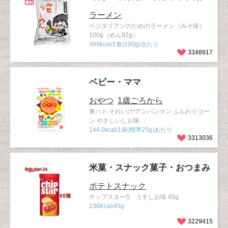
ラーメン
ベジタリアンのためのラーメン（みそ味）
100g（めん92g）
489kcal/1食(100g)当たり
3348917
ベビー・ママ
おやつ
1歳ごろから
東ハト それいけ!アンパンマン ふんわりコー
ン やさしいしお味
144.0kcal/1袋(標準25g)あたり
3313036
米菓・スナック菓子・おつまみ
ポテトスナック
チップスターS うすしお味 45g
236Kcal/45g
3229415