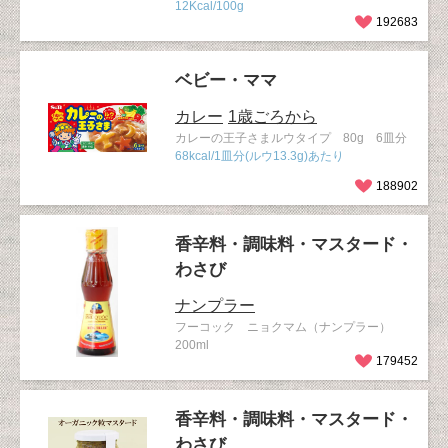
12Kcal/100g
192683
ベビー・ママ
カレー
1歳ごろから
カレーの王子さまルウタイプ 80g 6皿分
68kcal/1皿分(ルウ13.3g)あたり
188902
香辛料・調味料・マスタード・
わさび
ナンプラー
フーコック ニョクマム（ナンプラー）
200ml
179452
香辛料・調味料・マスタード・
わさび