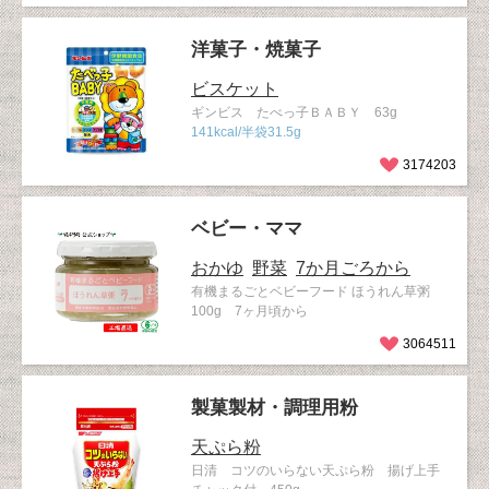
洋菓子・焼菓子
ビスケット
ギンビス たべっ子ＢＡＢＹ 63g
141kcal/半袋31.5g
3174203
ベビー・ママ
おかゆ
野菜
7か月ごろから
有機まるごとベビーフード ほうれん草粥
100g 7ヶ月頃から
3064511
製菓製材・調理用粉
天ぷら粉
日清 コツのいらない天ぷら粉 揚げ上手