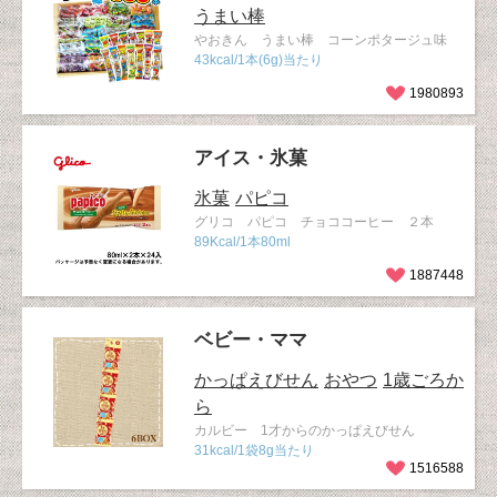
うまい棒
やおきん うまい棒 コーンポタージュ味
43kcal/1本(6g)当たり
1980893
アイス・氷菓
氷菓
パピコ
グリコ パピコ チョココーヒー ２本
89Kcal/1本80ml
1887448
ベビー・ママ
かっぱえびせん
おやつ
1歳ごろか
ら
カルビー 1才からのかっぱえびせん
31kcal/1袋8g当たり
1516588