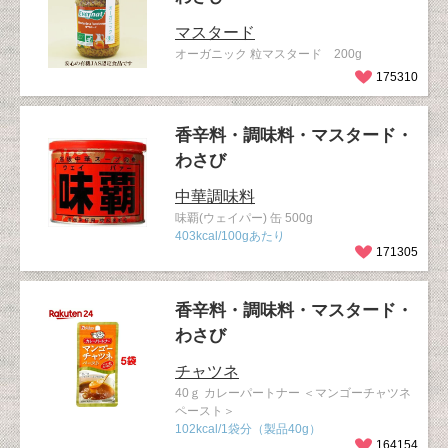
マスタード
オーガニック 粒マスタード 200g
175310
香辛料・調味料・マスタード・
わさび
中華調味料
味覇(ウェイパー) 缶 500g
403kcal/100gあたり
171305
香辛料・調味料・マスタード・
わさび
チャツネ
40ｇ カレーパートナー ＜マンゴーチャツネ
ペースト＞
102kcal/1袋分（製品40g）
164154