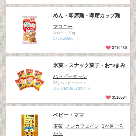
めん・即席麺・即席カップ麺
マロニー
マロニー 50g
175kcal/50g
3716436
米菓・スナック菓子・おつまみ
ハッピーターン
32g ハッピーターン
167Kcal/1袋32gあたり
3510084
ベビー・ママ
麦茶
ノンカフェイン
1か月ごろ
から