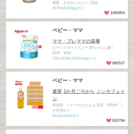
桃屋 きざみにんにく 125g
207kcal/100gあたり
1085954
ベビー・ママ
ママ・プレママの栄養
ビーンスタークスノー 赤ちゃんに届く
DHA 90粒
10Kcal/3粒(1365mg)あたり
865537
ベビー・ママ
麦茶
1か月ごろから
ノンカフェイ
ン
和光堂 ベビーのじかん むぎ茶 500ml 1
か月頃から
0kcal/100ml当り
832794