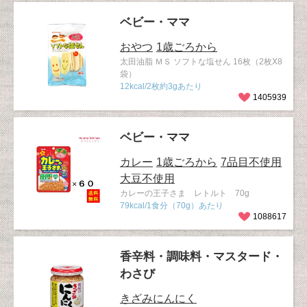
ベビー・ママ
おやつ
1歳ごろから
太田油脂 ＭＳ ソフトな塩せん 16枚（2枚X8
袋）
12kcal/2枚約3gあたり
1405939
ベビー・ママ
カレー
1歳ごろから
7品目不使用
大豆不使用
カレーの王子さま レトルト 70g
79kcal/1食分（70g）あたり
1088617
香辛料・調味料・マスタード・
わさび
きざみにんにく