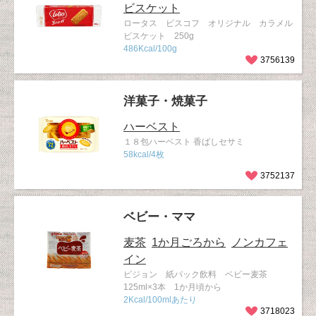
ビスケット
ロータス ビスコフ オリジナル カラメル
ビスケット 250g
486Kcal/100g
3756139
洋菓子・焼菓子
ハーベスト
１８包ハーベスト 香ばしセサミ
58kcal/4枚
3752137
ベビー・ママ
麦茶
1か月ごろから
ノンカフェ
イン
ピジョン 紙パック飲料 ベビー麦茶
125ml×3本 1か月頃から
2Kcal/100mlあたり
3718023