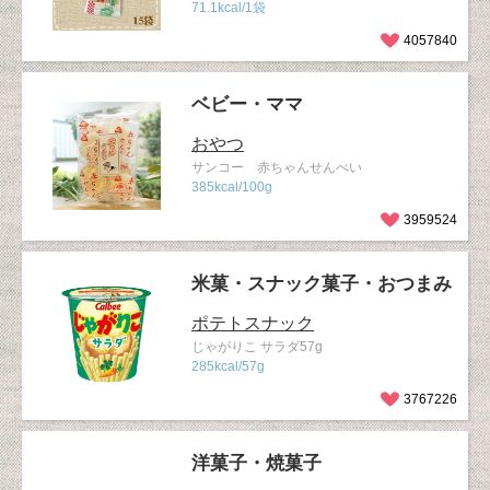
71.1kcal/1袋
4057840
ベビー・ママ
おやつ
サンコー 赤ちゃんせんべい
385kcal/100g
3959524
米菓・スナック菓子・おつまみ
ポテトスナック
じゃがりこ サラダ57g
285kcal/57g
3767226
洋菓子・焼菓子