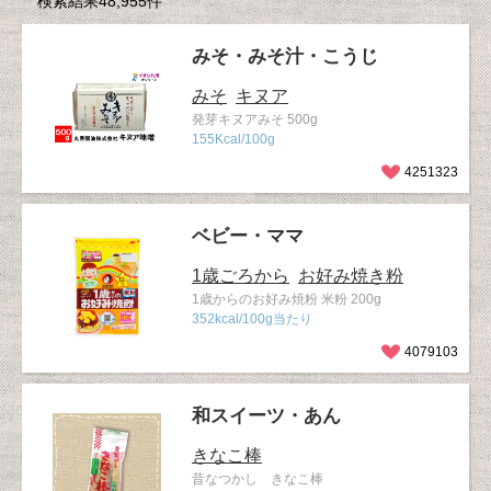
検索結果48,955件
みそ・みそ汁・こうじ
みそ
キヌア
発芽キヌアみそ 500g
155Kcal/100g
4251323
ベビー・ママ
1歳ごろから
お好み焼き粉
1歳からのお好み焼粉 米粉 200g
352kcal/100g当たり
4079103
和スイーツ・あん
きなこ棒
昔なつかし きなこ棒