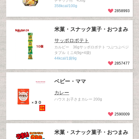
チャック付 450g
358kcal/100g
2858993
米菓・スナック菓子・おつまみ
サッポロポテト
カルビー 36gサッポロポテト つぶつぶベジ
タブル ミニ4(9g×4袋)
44kcal/1袋9g
2857477
ベビー・ママ
カレー
ハウス お子さまカレー 200g
2590009
米菓・スナック菓子・おつまみ