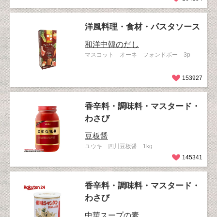
洋風料理・食材・パスタソース
和洋中韓のだし
マスコット オーネ フォンドボー 3p
153927
香辛料・調味料・マスタード・
わさび
豆板醤
ユウキ 四川豆板醤 1kg
145341
香辛料・調味料・マスタード・
わさび
中華スープの素