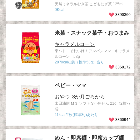
天然ミネラルむぎ茶 こどもむぎ茶 125ml
0Kcal
3390360
米菓・スナック菓子・おつまみ
キャラメルコーン
東ハト それいけ！アンパンマン キャラメ
ルコーン 53g
297kcal/1袋（標準53g）当り
3369172
ベビー・ママ
おやつ
8か月ごろから
太田油脂 ＭＳ ソフトな小魚せん 21g（2枚×7
袋
11kcal/2枚(標準3g)あたり
3360944
めん・即席麺・即席カップ麺