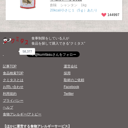
創味 シャンタン 1kg
20kcal/小さじ１（5ｇ）あたり
144997
食事制限をしている人が
食品を探して購入できる“クミタス”
58,377
記事TOP
運営会社
食品検索TOP
採用
クミタスとは
取材のご依頼
お問い合わせ
Facebook
利用規約
Twitter
プライバシー
ヘルプ
食物アレルギー/アトピー
【ほかに運営する食物アレルギーサービス】