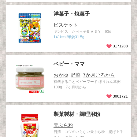
洋菓子・焼菓子
ビスケット
ギンビス たべっ子ＢＡＢＹ 63g
141kcal/半袋31.5g
3171288
ベビー・ママ
おかゆ
野菜
7か月ごろから
有機まるごとベビーフード ほうれん草粥
100g 7ヶ月頃から
3061721
製菓製材・調理用粉
天ぷら粉
日清 コツのいらない天ぷら粉 揚げ上手