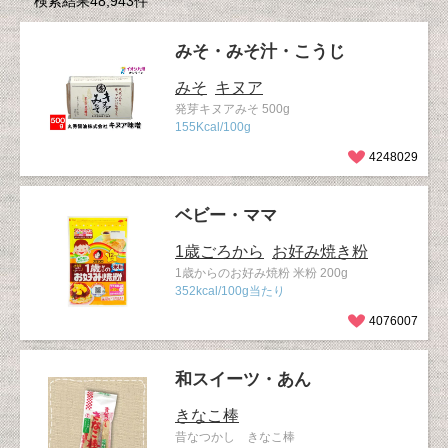
検索結果48,943件
みそ・みそ汁・こうじ
みそ
キヌア
発芽キヌアみそ 500g
155Kcal/100g
4248029
ベビー・ママ
1歳ごろから
お好み焼き粉
1歳からのお好み焼粉 米粉 200g
352kcal/100g当たり
4076007
和スイーツ・あん
きなこ棒
昔なつかし きなこ棒