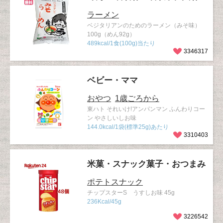
ラーメン
ベジタリアンのためのラーメン（みそ味）
100g（めん92g）
489kcal/1食(100g)当たり
3346317
ベビー・ママ
おやつ
1歳ごろから
東ハト それいけ!アンパンマン ふんわりコー
ン やさしいしお味
144.0kcal/1袋(標準25g)あたり
3310403
米菓・スナック菓子・おつまみ
ポテトスナック
チップスターS うすしお味 45g
236Kcal/45g
3226542