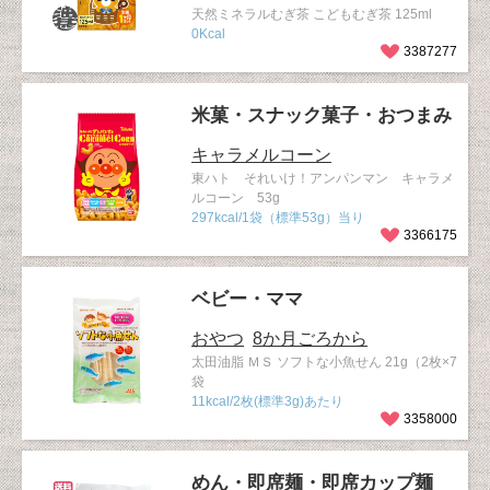
天然ミネラルむぎ茶 こどもむぎ茶 125ml
0Kcal
3387277
米菓・スナック菓子・おつまみ
キャラメルコーン
東ハト それいけ！アンパンマン キャラメ
ルコーン 53g
297kcal/1袋（標準53g）当り
3366175
ベビー・ママ
おやつ
8か月ごろから
太田油脂 ＭＳ ソフトな小魚せん 21g（2枚×7
袋
11kcal/2枚(標準3g)あたり
3358000
めん・即席麺・即席カップ麺