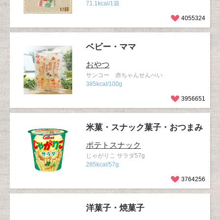
71.1kcal/1袋
4055324
ベビー・ママ
おやつ
サンコー 赤ちゃんせんべい
385kcal/100g
3956651
米菓・スナック菓子・おつまみ
ポテトスナック
じゃがりこ サラダ57g
285kcal/57g
3764256
洋菓子・焼菓子