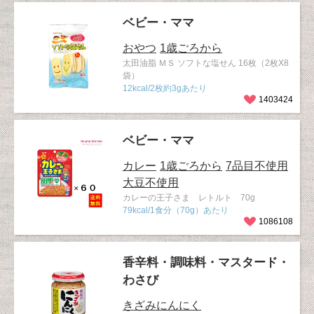
ベビー・ママ
おやつ
1歳ごろから
太田油脂 ＭＳ ソフトな塩せん 16枚（2枚X8
袋）
12kcal/2枚約3gあたり
1403424
ベビー・ママ
カレー
1歳ごろから
7品目不使用
大豆不使用
カレーの王子さま レトルト 70g
79kcal/1食分（70g）あたり
1086108
香辛料・調味料・マスタード・
わさび
きざみにんにく