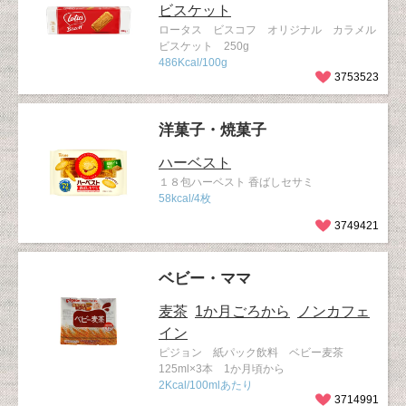
ビスケット
ロータス ビスコフ オリジナル カラメル
ビスケット 250g
486Kcal/100g
3753523
洋菓子・焼菓子
ハーベスト
１８包ハーベスト 香ばしセサミ
58kcal/4枚
3749421
ベビー・ママ
麦茶
1か月ごろから
ノンカフェ
イン
ピジョン 紙パック飲料 ベビー麦茶
125ml×3本 1か月頃から
2Kcal/100mlあたり
3714991