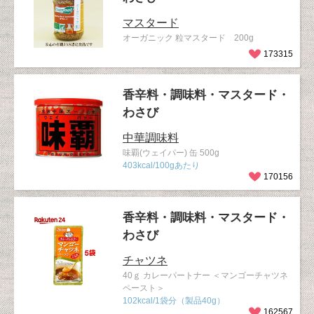
マスタード
オーガニック 粒マスタード 200g
173315
香辛料・調味料・マスタード・
わさび
中華調味料
味覇(ウェイパー) 缶 500g
403kcal/100gあたり
170156
香辛料・調味料・マスタード・
わさび
チャツネ
40ｇ カレーパートナー ＜マンゴーチャツネ
ペースト＞
102kcal/1袋分（製品40g）
162567