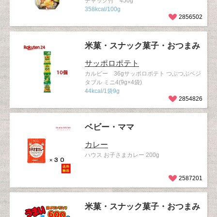
チャック付 450g
358kcal/100g
2856502
米菓・スナック菓子・おつまみ
サッポロポテト
カルビー 36gサッポロポテト つぶつぶベジ
タブル ミニ4(9g×4袋)
44kcal/1袋9g
2854826
ベビー・ママ
カレー
ハウス お子さまカレー 200g
2587201
米菓・スナック菓子・おつまみ