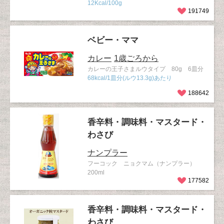
12Kcal/100g
191749
ベビー・ママ
カレー
1歳ごろから
カレーの王子さまルウタイプ 80g 6皿分
68kcal/1皿分(ルウ13.3g)あたり
188642
香辛料・調味料・マスタード・
わさび
ナンプラー
フーコック ニョクマム（ナンプラー）
200ml
177582
香辛料・調味料・マスタード・
わさび