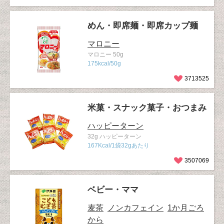
めん・即席麺・即席カップ麺
マロニー
マロニー 50g
175kcal/50g
3713525
米菓・スナック菓子・おつまみ
ハッピーターン
32g ハッピーターン
167Kcal/1袋32gあたり
3507069
ベビー・ママ
麦茶
ノンカフェイン
1か月ごろ
から