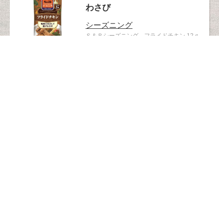
わさび
シーズニング
Ｓ＆Ｂシーズニング フライドチキン 12ｇ
6kcal/1袋（6g）あたり
130966
香辛料・調味料・マスタード・
わさび
カレー
ガラムマサラ
ギャバン17gガラムマサラ ＜パウダー＞
127660
ベビー・ママ
カレー
1歳ごろから
7品目不使用
大豆不使用
カレーのお姫さまレトルト 70g
63kcal/1食分（70g）あたり
126939