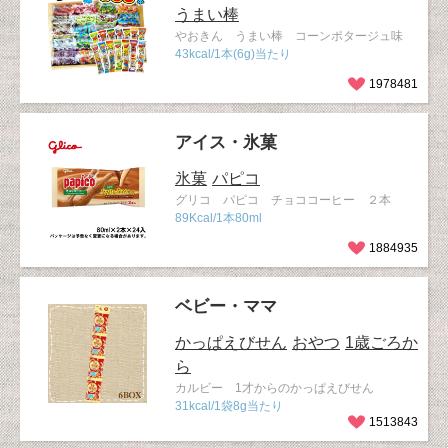
うまい棒
やおきん うまい棒 コーンポタージュ味
43kcal/1本(6g)当たり
1978481
アイス・氷菓
氷菓
パピコ
グリコ パピコ チョココーヒー ２本
89Kcal/1本80ml
1884935
ベビー・ママ
かっぱえびせん
おやつ
1歳ごろか
ら
カルビー 1才からのかっぱえびせん
31kcal/1袋8g当たり
1513843