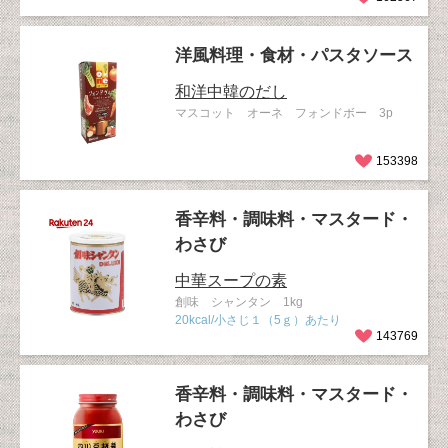
洋風料理・食材・パスタソース
和洋中韓のだし
マスコット オーネ フォンドボー 3p
153398
香辛料・調味料・マスタード・
わさび
中華スープの素
創味 シャンタン 1kg
20kcal/小さじ１（5ｇ）あたり
143769
香辛料・調味料・マスタード・
わさび