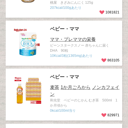
桃屋 きざみにんにく 125g
207kcal/100gあたり
1081821
ベビー・ママ
ママ・プレママの栄養
ビーンスタークスノー 赤ちゃんに届く
DHA 90粒
10Kcal/3粒(1365mg)あたり
863105
ベビー・ママ
麦茶
1か月ごろから
ノンカフェイ
ン
和光堂 ベビーのじかん むぎ茶 500ml 1
か月頃から
0kcal/100ml当り
829971