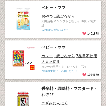
ベビー・ママ
おやつ
1歳ごろから
太田油脂 ＭＳ ソフトな塩せん 16枚（2枚X8
袋）
12kcal/2枚約3gあたり
1401878
ベビー・ママ
カレー
1歳ごろから
7品目不使用
大豆不使用
カレーの王子さま レトルト 70g
79kcal/1食分（70g）あたり
1084670
香辛料・調味料・マスタード・
わさび
きざみにんにく