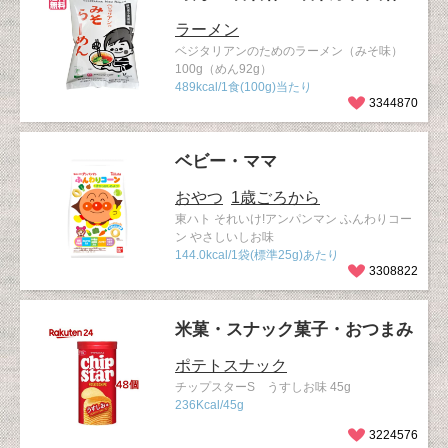
ラーメン
ベジタリアンのためのラーメン（みそ味）
100g（めん92g）
489kcal/1食(100g)当たり
3344870
ベビー・ママ
おやつ
1歳ごろから
東ハト それいけ!アンパンマン ふんわりコー
ン やさしいしお味
144.0kcal/1袋(標準25g)あたり
3308822
米菓・スナック菓子・おつまみ
ポテトスナック
チップスターS うすしお味 45g
236Kcal/45g
3224576