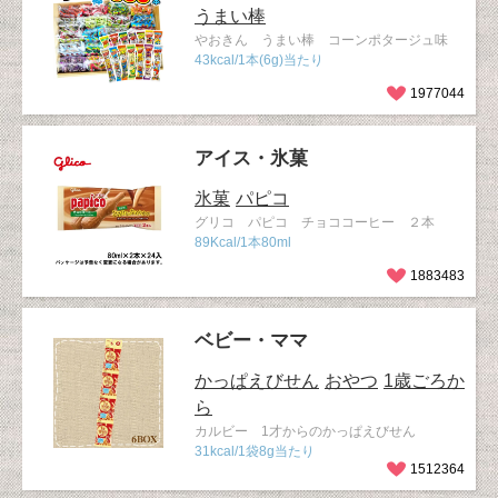
うまい棒
やおきん うまい棒 コーンポタージュ味
43kcal/1本(6g)当たり
1977044
アイス・氷菓
氷菓
パピコ
グリコ パピコ チョココーヒー ２本
89Kcal/1本80ml
1883483
ベビー・ママ
かっぱえびせん
おやつ
1歳ごろか
ら
カルビー 1才からのかっぱえびせん
31kcal/1袋8g当たり
1512364