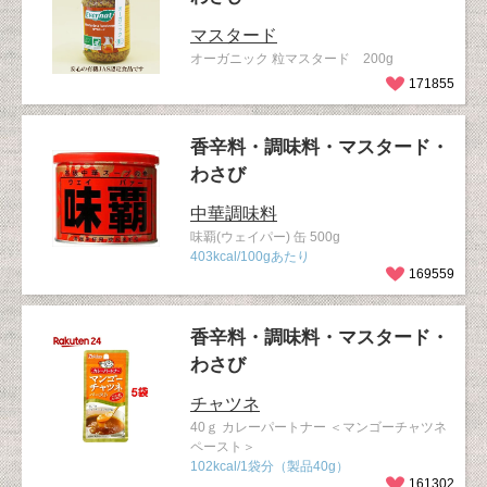
マスタード
オーガニック 粒マスタード 200g
171855
香辛料・調味料・マスタード・
わさび
中華調味料
味覇(ウェイパー) 缶 500g
403kcal/100gあたり
169559
香辛料・調味料・マスタード・
わさび
チャツネ
40ｇ カレーパートナー ＜マンゴーチャツネ
ペースト＞
102kcal/1袋分（製品40g）
161302