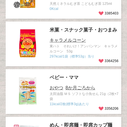
天然ミネラルむぎ茶 こどもむぎ茶 125ml
0Kcal
3385403
米菓・スナック菓子・おつまみ
キャラメルコーン
東ハト それいけ！アンパンマン キャラメ
ルコーン 53g
297kcal/1袋（標準53g）当り
3364256
ベビー・ママ
おやつ
8か月ごろから
太田油脂 ＭＳ ソフトな小魚せん 21g（2枚×7
袋
11kcal/2枚(標準3g)あたり
3356206
めん・即席麺・即席カップ麺