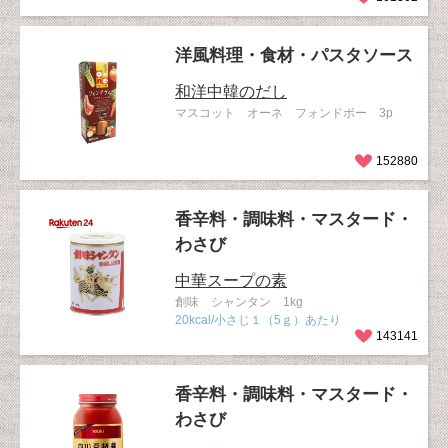
洋風料理・食材・パスタソース
和洋中韓のだし
マスコット オーネ フォンドボー 3p
152880
香辛料・調味料・マスタード・
わさび
中華スープの素
創味 シャンタン 1kg
20kcal/小さじ１（5ｇ）あたり
143141
香辛料・調味料・マスタード・
わさび