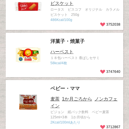
ビスケット
ロータス ビスコフ オリジナル カラメル
ビスケット 250g
486Kcal/100g
3752038
洋菓子・焼菓子
ハーベスト
１８包ハーベスト 香ばしセサミ
58kcal/4枚
3747640
ベビー・ママ
麦茶
1か月ごろから
ノンカフェ
イン
ピジョン 紙パック飲料 ベビー麦茶
125ml×3本 1か月頃から
2Kcal/100mlあたり
3712867