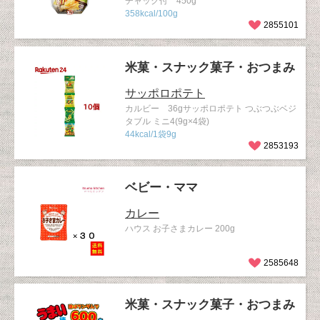
チャック付 450g
358kcal/100g
2855101
米菓・スナック菓子・おつまみ
サッポロポテト
カルビー 36gサッポロポテト つぶつぶベジ
タブル ミニ4(9g×4袋)
44kcal/1袋9g
2853193
ベビー・ママ
カレー
ハウス お子さまカレー 200g
2585648
米菓・スナック菓子・おつまみ