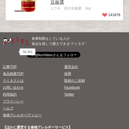
豆板醤
ユウキ 四川豆板醤 1kg
141876
食事制限をしている人が
食品を探して購入できる“クミタス”
58,353
記事TOP
運営会社
食品検索TOP
採用
クミタスとは
取材のご依頼
お問い合わせ
Facebook
利用規約
Twitter
プライバシー
ヘルプ
食物アレルギー/アトピー
【ほかに運営する食物アレルギーサービス】