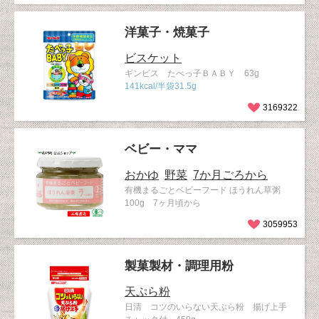
洋菓子・焼菓子
ビスケット
ギンビス たべっ子ＢＡＢＹ 63g
141kcal/半袋31.5g
3169322
ベビー・ママ
おかゆ
野菜
7か月ごろから
有機まるごとベビーフード ほうれん草粥
100g 7ヶ月頃から
3059953
製菓製材・調理用粉
天ぷら粉
日清 コツのいらない天ぷら粉 揚げ上手