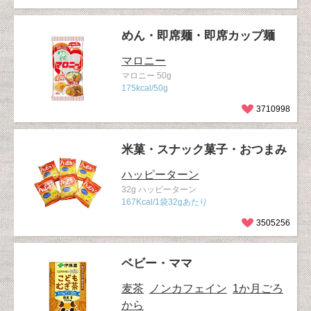
めん・即席麺・即席カップ麺
マロニー
マロニー 50g
175kcal/50g
3710998
米菓・スナック菓子・おつまみ
ハッピーターン
32g ハッピーターン
167Kcal/1袋32gあたり
3505256
ベビー・ママ
麦茶
ノンカフェイン
1か月ごろ
から