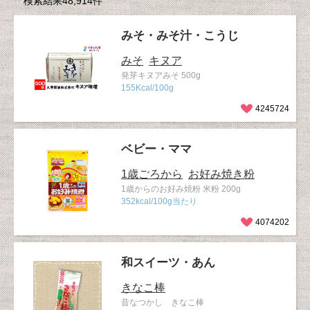
検索結果48,914件
みそ・みそ汁・こうじ
みそ
キヌア
発芽キヌアみそ 500g
155Kcal/100g
4245724
ベビー・ママ
1歳ごろから
お好み焼き粉
1歳からのお好み焼粉 米粉 200g
352kcal/100g当たり
4074202
和スイーツ・あん
きなこ棒
昔なつかし きなこ棒