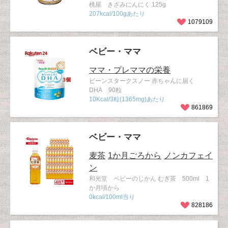
桃屋 きざみにんにく 125g
207kcal/100gあたり
1079109
ベビー・ママ
ママ・プレママの栄養
ビーンスタークスノー 赤ちゃんに届く
DHA 90粒
10Kcal/3粒(1365mg)あたり
861869
ベビー・ママ
麦茶
1か月ごろから
ノンカフェイ
ン
和光堂 ベビーのじかん むぎ茶 500ml 1
か月頃から
0kcal/100ml当り
828186