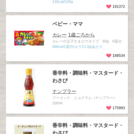
12Kcal/100g
191372
ベビー・ママ
カレー
1歳ごろから
カレーの王子さまルウタイプ 80g 6皿分
68kcal/1皿分(ルウ13.3g)あたり
188534
香辛料・調味料・マスタード・
わさび
ナンプラー
フーコック ニョクマム（ナンプラー）
200ml
175993
香辛料・調味料・マスタード・
わさび