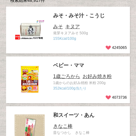
検索結果48,917件
みそ・みそ汁・こうじ
みそ
キヌア
発芽キヌアみそ 500g
155Kcal/100g
4245065
ベビー・ママ
1歳ごろから
お好み焼き粉
1歳からのお好み焼粉 米粉 200g
352kcal/100g当たり
4073736
和スイーツ・あん
きなこ棒
昔なつかし きなこ棒