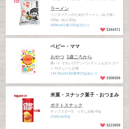
ラーメン
ベジタリアンのためのラーメン（みそ味）
100g（めん92g）
489kcal/1食(100g)当たり
3344371
ベビー・ママ
おやつ
1歳ごろから
東ハト それいけ!アンパンマン ふんわりコー
ン やさしいしお味
144.0kcal/1袋(標準25g)あたり
3308309
米菓・スナック菓子・おつまみ
ポテトスナック
チップスターS うすしお味 45g
236Kcal/45g
3223959