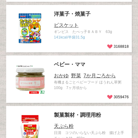
洋菓子・焼菓子
ビスケット
ギンビス たべっ子ＢＡＢＹ 63g
141kcal/半袋31.5g
3168818
ベビー・ママ
おかゆ
野菜
7か月ごろから
有機まるごとベビーフード ほうれん草粥
100g 7ヶ月頃から
3059476
製菓製材・調理用粉
天ぷら粉
日清 コツのいらない天ぷら粉 揚げ上手