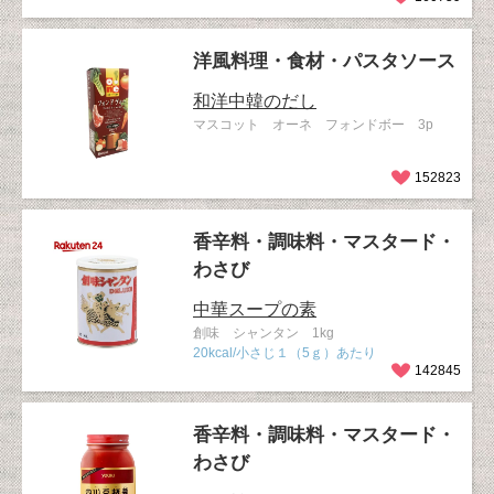
洋風料理・食材・パスタソース
和洋中韓のだし
マスコット オーネ フォンドボー 3p
152823
香辛料・調味料・マスタード・
わさび
中華スープの素
創味 シャンタン 1kg
20kcal/小さじ１（5ｇ）あたり
142845
香辛料・調味料・マスタード・
わさび