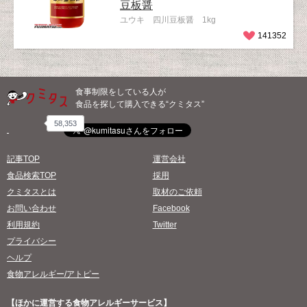
豆板醤
ユウキ 四川豆板醤 1kg
141352
食事制限をしている人が
食品を探して購入できる“クミタス”
58,353
記事TOP
運営会社
食品検索TOP
採用
クミタスとは
取材のご依頼
お問い合わせ
Facebook
利用規約
Twitter
プライバシー
ヘルプ
食物アレルギー/アトピー
【ほかに運営する食物アレルギーサービス】