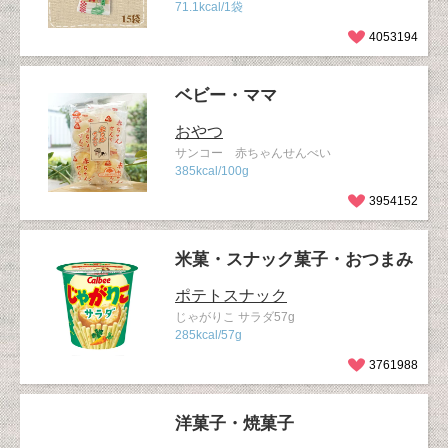
71.1kcal/1袋
4053194
ベビー・ママ
おやつ
サンコー 赤ちゃんせんべい
385kcal/100g
3954152
米菓・スナック菓子・おつまみ
ポテトスナック
じゃがりこ サラダ57g
285kcal/57g
3761988
洋菓子・焼菓子