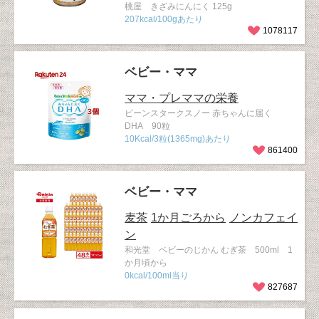
桃屋 きざみにんにく 125g
207kcal/100gあたり
1078117
ベビー・ママ
ママ・プレママの栄養
ビーンスタークスノー 赤ちゃんに届く
DHA 90粒
10Kcal/3粒(1365mg)あたり
861400
ベビー・ママ
麦茶
1か月ごろから
ノンカフェイ
ン
和光堂 ベビーのじかん むぎ茶 500ml 1
か月頃から
0kcal/100ml当り
827687