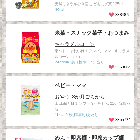
天然ミネラルむぎ茶 こどもむぎ茶 125ml
0Kcal
3384875
米菓・スナック菓子・おつまみ
キャラメルコーン
東ハト それいけ！アンパンマン キャラメ
ルコーン 53g
297kcal/1袋（標準53g）当り
3363604
ベビー・ママ
おやつ
8か月ごろから
太田油脂 ＭＳ ソフトな小魚せん 21g（2枚×7
袋
11kcal/2枚(標準3g)あたり
3355724
めん・即席麺・即席カップ麺