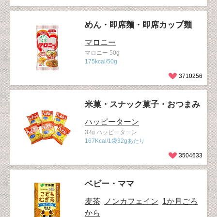
めん・即席麺・即席カップ麺
マロニー
マロニー 50g
175kcal/50g
3710256
米菓・スナック菓子・おつまみ
ハッピーターン
32g ハッピーターン
167Kcal/1袋32gあたり
3504633
ベビー・ママ
麦茶
ノンカフェイン
1か月ごろ
から