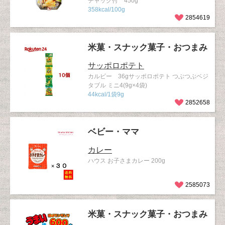
チャック付 450g
358kcal/100g
2854619
米菓・スナック菓子・おつまみ
サッポロポテト
カルビー 36gサッポロポテト つぶつぶベジ
タブル ミニ4(9g×4袋)
44kcal/1袋9g
2852658
ベビー・ママ
カレー
ハウス お子さまカレー 200g
2585073
米菓・スナック菓子・おつまみ