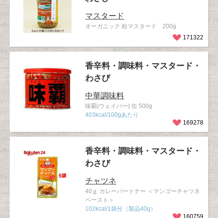
マスタード
オーガニック 粒マスタード 200g
171322
香辛料・調味料・マスタード・
わさび
中華調味料
味覇(ウェイパー) 缶 500g
403kcal/100gあたり
169278
香辛料・調味料・マスタード・
わさび
チャツネ
40ｇ カレーパートナー ＜マンゴーチャツネ
ペースト＞
102kcal/1袋分（製品40g）
160759