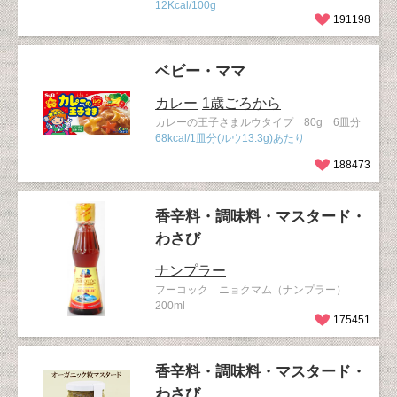
12Kcal/100g
191198
ベビー・ママ
カレー
1歳ごろから
カレーの王子さまルウタイプ 80g 6皿分
68kcal/1皿分(ルウ13.3g)あたり
188473
香辛料・調味料・マスタード・
わさび
ナンプラー
フーコック ニョクマム（ナンプラー）
200ml
175451
香辛料・調味料・マスタード・
わさび