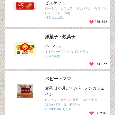
ビスケット
ロータス ビスコフ オリジナル カラメル
ビスケット 250g
486Kcal/100g
3751575
洋菓子・焼菓子
ハーベスト
１８包ハーベスト 香ばしセサミ
58kcal/4枚
3747156
ベビー・ママ
麦茶
1か月ごろから
ノンカフェ
イン
ピジョン 紙パック飲料 ベビー麦茶
125ml×3本 1か月頃から
2Kcal/100mlあたり
3712348