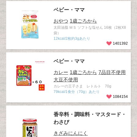
ベビー・ママ
おやつ
1歳ごろから
太田油脂 ＭＳ ソフトな塩せん 16枚（2枚X8
袋）
12kcal/2枚約3gあたり
1401392
ベビー・ママ
カレー
1歳ごろから
7品目不使用
大豆不使用
カレーの王子さま レトルト 70g
79kcal/1食分（70g）あたり
1084154
香辛料・調味料・マスタード・
わさび
きざみにんにく