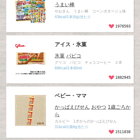
うまい棒
やおきん うまい棒 コーンポタージュ味
43kcal/1本(6g)当たり
1976593
アイス・氷菓
氷菓
パピコ
グリコ パピコ チョココーヒー ２本
89Kcal/1本80ml
1882945
ベビー・ママ
かっぱえびせん
おやつ
1歳ごろか
ら
カルビー 1才からのかっぱえびせん
31kcal/1袋8g当たり
1511838