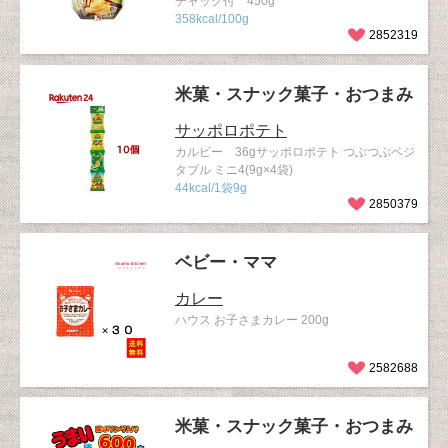
チャック付 450g
358kcal/100g
2852319
米菓・スナック菓子・おつまみ
サッポロポテト
カルビー 36gサッポロポテト つぶつぶベジ
タブル ミニ4(9g×4袋)
44kcal/1袋9g
2850379
ベビー・ママ
カレー
ハウス お子さまカレー 200g
2582688
米菓・スナック菓子・おつまみ