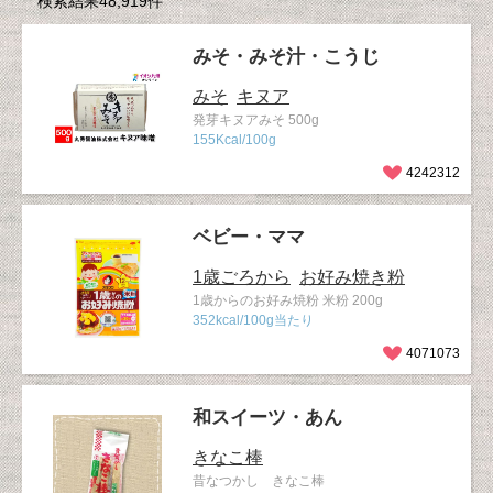
検索結果48,919件
みそ・みそ汁・こうじ
みそ
キヌア
発芽キヌアみそ 500g
155Kcal/100g
4242312
ベビー・ママ
1歳ごろから
お好み焼き粉
1歳からのお好み焼粉 米粉 200g
352kcal/100g当たり
4071073
和スイーツ・あん
きなこ棒
昔なつかし きなこ棒