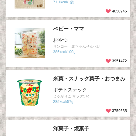
71.1kcal/1袋
4050945
ベビー・ママ
おやつ
サンコー 赤ちゃんせんべい
385kcal/100g
3951472
米菓・スナック菓子・おつまみ
ポテトスナック
じゃがりこ サラダ57g
285kcal/57g
3759635
洋菓子・焼菓子