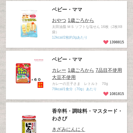
ベビー・ママ
おやつ
1歳ごろから
太田油脂 ＭＳ ソフトな塩せん 16枚（2枚X8
袋）
12kcal/2枚約3gあたり
1398815
ベビー・ママ
カレー
1歳ごろから
7品目不使用
大豆不使用
カレーの王子さま レトルト 70g
79kcal/1食分（70g）あたり
1081815
香辛料・調味料・マスタード・
わさび
きざみにんにく