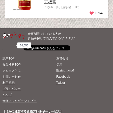
豆板醤
ユウキ 四川豆板醤 1kg
139478
食事制限をしている人が
食品を探して購入できる“クミタス”
58,353
記事TOP
運営会社
食品検索TOP
採用
クミタスとは
取材のご依頼
お問い合わせ
Facebook
利用規約
Twitter
プライバシー
ヘルプ
食物アレルギー/アトピー
【ほかに運営する食物アレルギーサービス】