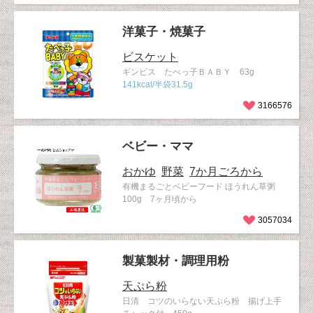
洋菓子・焼菓子
ビスケット
ギンビス たべっ子ＢＡＢＹ 63g
141kcal/半袋31.5g
3166576
ベビー・ママ
おかゆ
野菜
7か月ごろから
有機まるごとベビーフード ほうれん草粥
100g 7ヶ月頃から
3057034
製菓製材・調理用粉
天ぷら粉
日清 コツのいらない天ぷら粉 揚げ上手