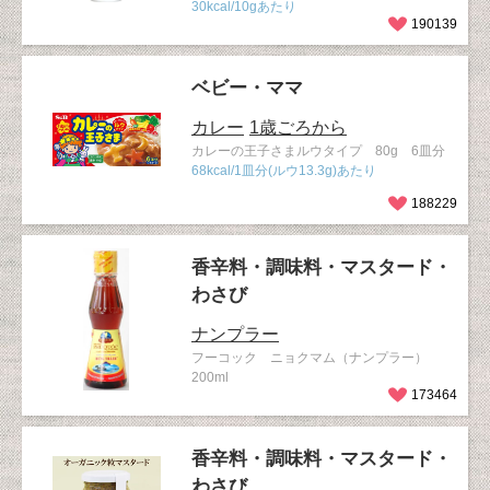
30kcal/10gあたり
190139
ベビー・ママ
カレー
1歳ごろから
カレーの王子さまルウタイプ 80g 6皿分
68kcal/1皿分(ルウ13.3g)あたり
188229
香辛料・調味料・マスタード・
わさび
ナンプラー
フーコック ニョクマム（ナンプラー）
200ml
173464
香辛料・調味料・マスタード・
わさび