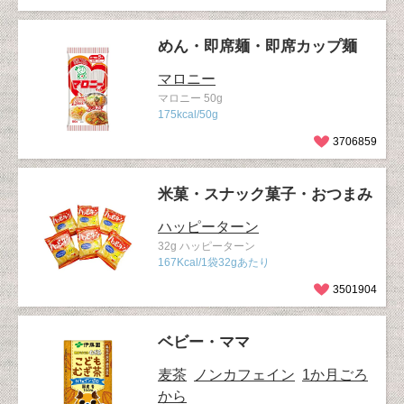
めん・即席麺・即席カップ麺
マロニー
マロニー 50g
175kcal/50g
3706859
米菓・スナック菓子・おつまみ
ハッピーターン
32g ハッピーターン
167Kcal/1袋32gあたり
3501904
ベビー・ママ
麦茶
ノンカフェイン
1か月ごろ
から