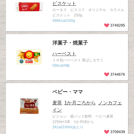
ビスケット
ロータス ビスコフ オリジナル カラメル
ビスケット 250g
486Kcal/100g
3749295
洋菓子・焼菓子
ハーベスト
１８包ハーベスト 香ばしセサミ
58kcal/4枚
3744676
ベビー・ママ
麦茶
1か月ごろから
ノンカフェ
イン
ピジョン 紙パック飲料 ベビー麦茶
125ml×3本 1か月頃から
2Kcal/100mlあたり
3709439