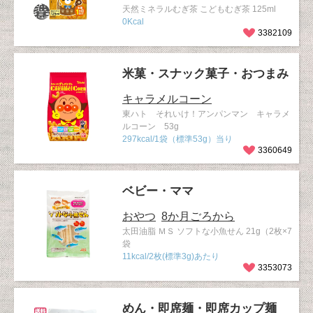
天然ミネラルむぎ茶 こどもむぎ茶 125ml
0Kcal
3382109
米菓・スナック菓子・おつまみ
キャラメルコーン
東ハト それいけ！アンパンマン キャラメ
ルコーン 53g
297kcal/1袋（標準53g）当り
3360649
ベビー・ママ
おやつ
8か月ごろから
太田油脂 ＭＳ ソフトな小魚せん 21g（2枚×7
袋
11kcal/2枚(標準3g)あたり
3353073
めん・即席麺・即席カップ麺