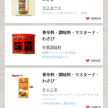
マスタード
オーガニック 粒マスタード 200g
169554
香辛料・調味料・マスタード・
わさび
中華調味料
味覇(ウェイパー) 缶 500g
403kcal/100gあたり
168242
香辛料・調味料・マスタード・
わさび
チャツネ
40ｇ カレーパートナー ＜マンゴーチャツネ
ペースト＞
102kcal/1袋分（製品40g）
158915