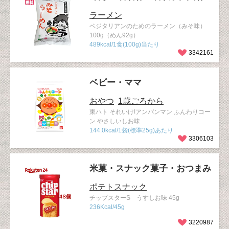
ラーメン
ベジタリアンのためのラーメン（みそ味）
100g（めん92g）
489kcal/1食(100g)当たり
3342161
ベビー・ママ
おやつ
1歳ごろから
東ハト それいけ!アンパンマン ふんわりコー
ン やさしいしお味
144.0kcal/1袋(標準25g)あたり
3306103
米菓・スナック菓子・おつまみ
ポテトスナック
チップスターS うすしお味 45g
236Kcal/45g
3220987