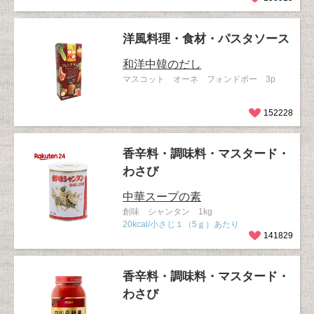
洋風料理・食材・パスタソース
和洋中韓のだし
マスコット オーネ フォンドボー 3p
152228
香辛料・調味料・マスタード・
わさび
中華スープの素
創味 シャンタン 1kg
20kcal/小さじ１（5ｇ）あたり
141829
香辛料・調味料・マスタード・
わさび