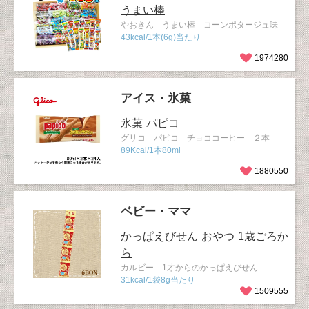
うまい棒
やおきん うまい棒 コーンポタージュ味
43kcal/1本(6g)当たり
1974280
アイス・氷菓
氷菓
パピコ
グリコ パピコ チョココーヒー ２本
89Kcal/1本80ml
1880550
ベビー・ママ
かっぱえびせん
おやつ
1歳ごろか
ら
カルビー 1才からのかっぱえびせん
31kcal/1袋8g当たり
1509555