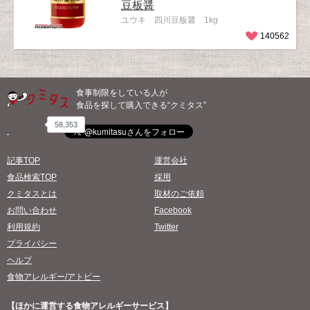
豆板醤
ユウキ 四川豆板醤 1kg
140562
食事制限をしている人が
食品を探して購入できる“クミタス”
58,353
記事TOP
運営会社
食品検索TOP
採用
クミタスとは
取材のご依頼
お問い合わせ
Facebook
利用規約
Twitter
プライバシー
ヘルプ
食物アレルギー/アトピー
【ほかに運営する食物アレルギーサービス】