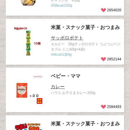
チャック付 450g
358kcal/100g
2854020
米菓・スナック菓子・おつまみ
サッポロポテト
カルビー 36gサッポロポテト つぶつぶベジ
タブル ミニ4(9g×4袋)
44kcal/1袋9g
2852144
ベビー・ママ
カレー
ハウス お子さまカレー 200g
2584493
米菓・スナック菓子・おつまみ