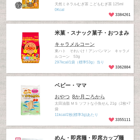
天然ミネラルむぎ茶 こどもむぎ茶 125ml
0Kcal
3384261
米菓・スナック菓子・おつまみ
キャラメルコーン
東ハト それいけ！アンパンマン キャラメ
ルコーン 53g
297kcal/1袋（標準53g）当り
3362884
ベビー・ママ
おやつ
8か月ごろから
太田油脂 ＭＳ ソフトな小魚せん 21g（2枚×7
袋
11kcal/2枚(標準3g)あたり
3355111
めん・即席麺・即席カップ麺