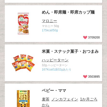
めん・即席麺・即席カップ麺
マロニー
マロニー 50g
175kcal/50g
3709200
米菓・スナック菓子・おつまみ
ハッピーターン
32g ハッピーターン
167Kcal/1袋32gあたり
3503895
ベビー・ママ
麦茶
ノンカフェイン
1か月ごろ
から