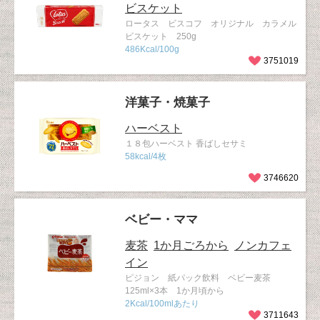
ビスケット
ロータス ビスコフ オリジナル カラメル
ビスケット 250g
486Kcal/100g
3751019
洋菓子・焼菓子
ハーベスト
１８包ハーベスト 香ばしセサミ
58kcal/4枚
3746620
ベビー・ママ
麦茶
1か月ごろから
ノンカフェ
イン
ピジョン 紙パック飲料 ベビー麦茶
125ml×3本 1か月頃から
2Kcal/100mlあたり
3711643