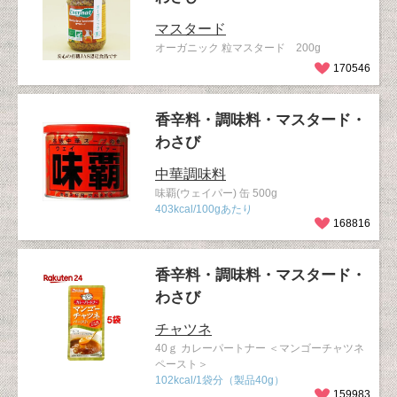
マスタード
オーガニック 粒マスタード 200g
170546
香辛料・調味料・マスタード・
わさび
中華調味料
味覇(ウェイパー) 缶 500g
403kcal/100gあたり
168816
香辛料・調味料・マスタード・
わさび
チャツネ
40ｇ カレーパートナー ＜マンゴーチャツネ
ペースト＞
102kcal/1袋分（製品40g）
159983