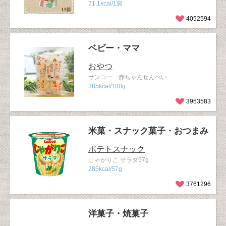
71.1kcal/1袋
4052594
ベビー・ママ
おやつ
サンコー 赤ちゃんせんべい
385kcal/100g
3953583
米菓・スナック菓子・おつまみ
ポテトスナック
じゃがりこ サラダ57g
285kcal/57g
3761296
洋菓子・焼菓子