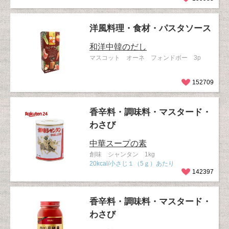
洋風料理・食材・パスタソース
和洋中韓のだし
マスコット オーネ フォンドボー 3p
152709
香辛料・調味料・マスタード・
わさび
中華スープの素
創味 シャンタン 1kg
20kcal/小さじ１（5ｇ）あたり
142397
香辛料・調味料・マスタード・
わさび