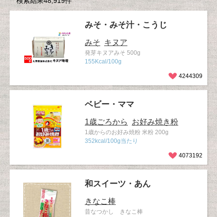
検索結果48,919件
みそ・みそ汁・こうじ
みそ
キヌア
発芽キヌアみそ 500g
155Kcal/100g
4244309
ベビー・ママ
1歳ごろから
お好み焼き粉
1歳からのお好み焼粉 米粉 200g
352kcal/100g当たり
4073192
和スイーツ・あん
きなこ棒
昔なつかし きなこ棒