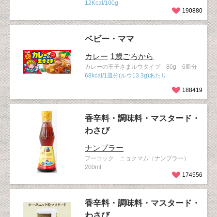
12Kcal/100g
190880
ベビー・ママ
カレー
1歳ごろから
カレーの王子さまルウタイプ 80g 6皿分
68kcal/1皿分(ルウ13.3g)あたり
188419
香辛料・調味料・マスタード・
わさび
ナンプラー
フーコック ニョクマム（ナンプラー）
200ml
174556
香辛料・調味料・マスタード・
わさび