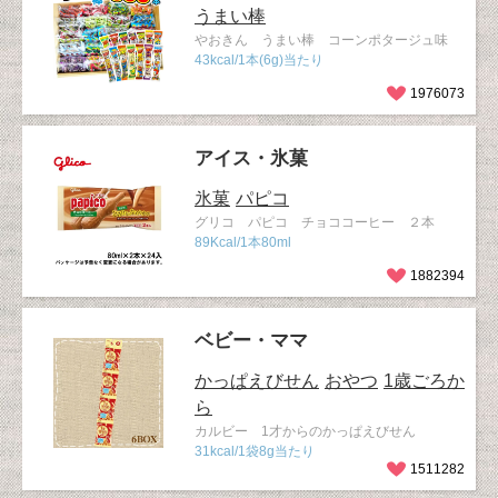
うまい棒
やおきん うまい棒 コーンポタージュ味
43kcal/1本(6g)当たり
1976073
アイス・氷菓
氷菓
パピコ
グリコ パピコ チョココーヒー ２本
89Kcal/1本80ml
1882394
ベビー・ママ
かっぱえびせん
おやつ
1歳ごろか
ら
カルビー 1才からのかっぱえびせん
31kcal/1袋8g当たり
1511282