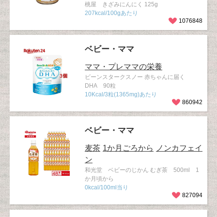
桃屋 きざみにんにく 125g
207kcal/100gあたり
1076848
ベビー・ママ
ママ・プレママの栄養
ビーンスタークスノー 赤ちゃんに届く
DHA 90粒
10Kcal/3粒(1365mg)あたり
860942
ベビー・ママ
麦茶
1か月ごろから
ノンカフェイ
ン
和光堂 ベビーのじかん むぎ茶 500ml 1
か月頃から
0kcal/100ml当り
827094