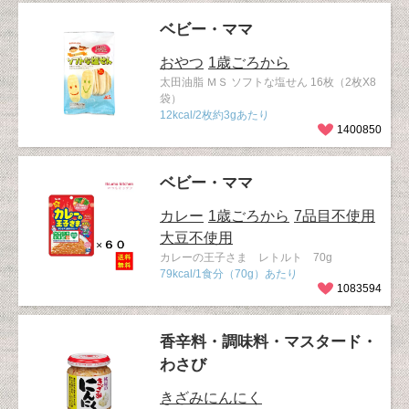
ベビー・ママ
おやつ
1歳ごろから
太田油脂 ＭＳ ソフトな塩せん 16枚（2枚X8
袋）
12kcal/2枚約3gあたり
1400850
ベビー・ママ
カレー
1歳ごろから
7品目不使用
大豆不使用
カレーの王子さま レトルト 70g
79kcal/1食分（70g）あたり
1083594
香辛料・調味料・マスタード・
わさび
きざみにんにく