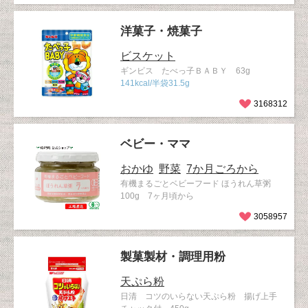
洋菓子・焼菓子
ビスケット
ギンビス たべっ子ＢＡＢＹ 63g
141kcal/半袋31.5g
3168312
ベビー・ママ
おかゆ
野菜
7か月ごろから
有機まるごとベビーフード ほうれん草粥
100g 7ヶ月頃から
3058957
製菓製材・調理用粉
天ぷら粉
日清 コツのいらない天ぷら粉 揚げ上手