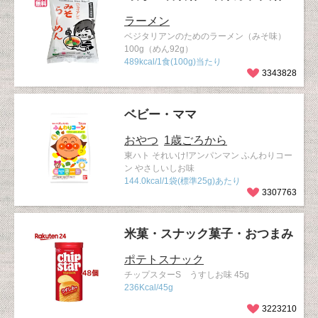
ラーメン
ベジタリアンのためのラーメン（みそ味）
100g（めん92g）
489kcal/1食(100g)当たり
3343828
ベビー・ママ
おやつ
1歳ごろから
東ハト それいけ!アンパンマン ふんわりコー
ン やさしいしお味
144.0kcal/1袋(標準25g)あたり
3307763
米菓・スナック菓子・おつまみ
ポテトスナック
チップスターS うすしお味 45g
236Kcal/45g
3223210