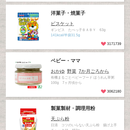
洋菓子・焼菓子
ビスケット
ギンビス たべっ子ＢＡＢＹ 63g
141kcal/半袋31.5g
3171739
ベビー・ママ
おかゆ
野菜
7か月ごろから
有機まるごとベビーフード ほうれん草粥
100g 7ヶ月頃から
3062180
製菓製材・調理用粉
天ぷら粉
日清 コツのいらない天ぷら粉 揚げ上手