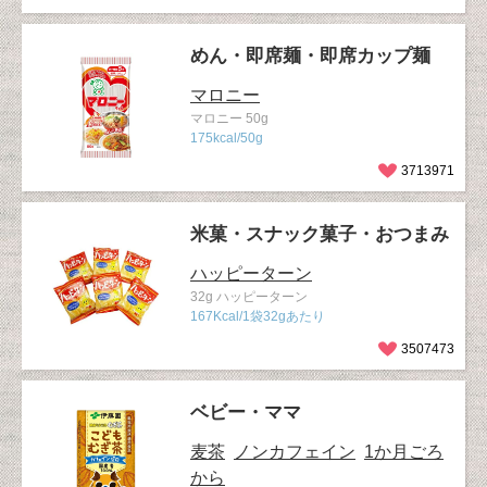
めん・即席麺・即席カップ麺
マロニー
マロニー 50g
175kcal/50g
3713971
米菓・スナック菓子・おつまみ
ハッピーターン
32g ハッピーターン
167Kcal/1袋32gあたり
3507473
ベビー・ママ
麦茶
ノンカフェイン
1か月ごろ
から