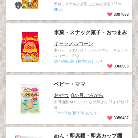
天然ミネラルむぎ茶 こどもむぎ茶 125ml
0Kcal
3387688
米菓・スナック菓子・おつまみ
キャラメルコーン
東ハト それいけ！アンパンマン キャラメ
ルコーン 53g
297kcal/1袋（標準53g）当り
3366605
ベビー・ママ
おやつ
8か月ごろから
太田油脂 ＭＳ ソフトな小魚せん 21g（2枚×7
袋
11kcal/2枚(標準3g)あたり
3358487
めん・即席麺・即席カップ麺