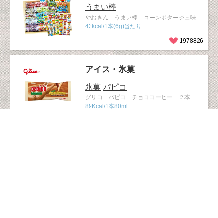
うまい棒
やおきん うまい棒 コーンポタージュ味
43kcal/1本(6g)当たり
1978826
アイス・氷菓
氷菓
パピコ
グリコ パピコ チョココーヒー ２本
89Kcal/1本80ml
1885314
ベビー・ママ
かっぱえびせん
おやつ
1歳ごろか
ら
カルビー 1才からのかっぱえびせん
31kcal/1袋8g当たり
1514197