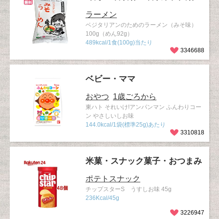
ラーメン
ベジタリアンのためのラーメン（みそ味）
100g（めん92g）
489kcal/1食(100g)当たり
3346688
ベビー・ママ
おやつ
1歳ごろから
東ハト それいけ!アンパンマン ふんわりコー
ン やさしいしお味
144.0kcal/1袋(標準25g)あたり
3310818
米菓・スナック菓子・おつまみ
ポテトスナック
チップスターS うすしお味 45g
236Kcal/45g
3226947