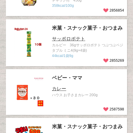
チャック付 450g
358kcal/100g
2856854
米菓・スナック菓子・おつまみ
サッポロポテト
カルビー 36gサッポロポテト つぶつぶベジ
タブル ミニ4(9g×4袋)
44kcal/1袋9g
2855269
ベビー・ママ
カレー
ハウス お子さまカレー 200g
2587598
米菓・スナック菓子・おつまみ