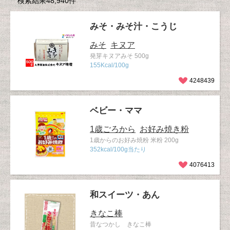
検索結果48,940件
みそ・みそ汁・こうじ
みそ
キヌア
発芽キヌアみそ 500g
155Kcal/100g
4248439
ベビー・ママ
1歳ごろから
お好み焼き粉
1歳からのお好み焼粉 米粉 200g
352kcal/100g当たり
4076413
和スイーツ・あん
きなこ棒
昔なつかし きなこ棒