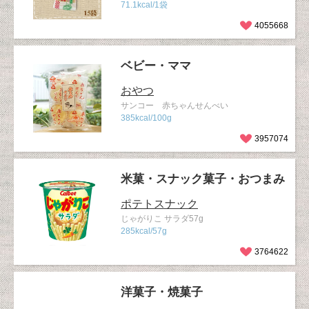
71.1kcal/1袋
4055668
ベビー・ママ
おやつ
サンコー 赤ちゃんせんべい
385kcal/100g
3957074
米菓・スナック菓子・おつまみ
ポテトスナック
じゃがりこ サラダ57g
285kcal/57g
3764622
洋菓子・焼菓子