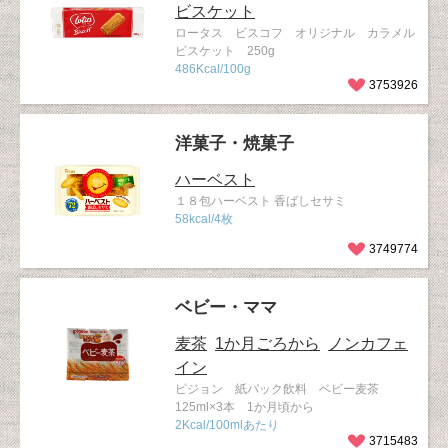
ビスケット
ロータス ビスコフ オリジナル カラメル
ビスケット 250g
486Kcal/100g
3753926
洋菓子・焼菓子
ハーベスト
１８包ハーベスト 香ばしセサミ
58kcal/4枚
3749774
ベビー・ママ
麦茶
1か月ごろから
ノンカフェ
イン
ピジョン 紙パック飲料 ベビー麦茶
125ml×3本 1か月頃から
2Kcal/100mlあたり
3715483