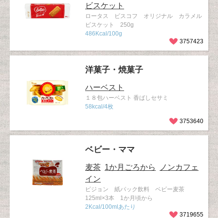
ビスケット
ロータス ビスコフ オリジナル カラメル
ビスケット 250g
486Kcal/100g
3757423
洋菓子・焼菓子
ハーベスト
１８包ハーベスト 香ばしセサミ
58kcal/4枚
3753640
ベビー・ママ
麦茶
1か月ごろから
ノンカフェ
イン
ピジョン 紙パック飲料 ベビー麦茶
125ml×3本 1か月頃から
2Kcal/100mlあたり
3719655