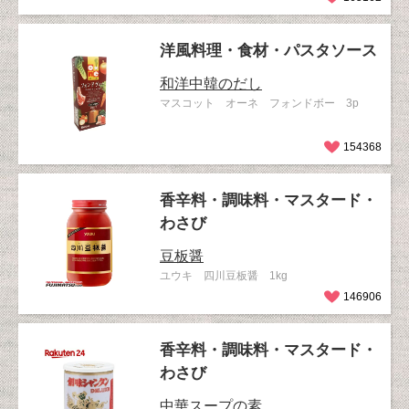
洋風料理・食材・パスタソース
和洋中韓のだし
マスコット オーネ フォンドボー 3p
154368
香辛料・調味料・マスタード・
わさび
豆板醤
ユウキ 四川豆板醤 1kg
146906
香辛料・調味料・マスタード・
わさび
中華スープの素