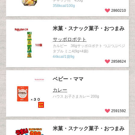
チャック付 450g
358kcal/100g
2860210
米菓・スナック菓子・おつまみ
サッポロポテト
カルビー 36gサッポロポテト つぶつぶベジ
タブル ミニ4(9g×4袋)
44kcal/1袋9g
2858624
ベビー・ママ
カレー
ハウス お子さまカレー 200g
2591592
米菓・スナック菓子・おつまみ