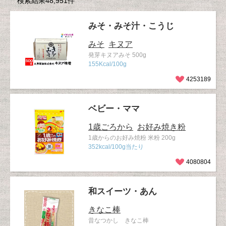
検索結果48,951件
みそ・みそ汁・こうじ
みそ
キヌア
発芽キヌアみそ 500g
155Kcal/100g
4253189
ベビー・ママ
1歳ごろから
お好み焼き粉
1歳からのお好み焼粉 米粉 200g
352kcal/100g当たり
4080804
和スイーツ・あん
きなこ棒
昔なつかし きなこ棒