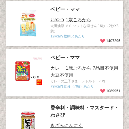
ベビー・ママ
おやつ
1歳ごろから
太田油脂 ＭＳ ソフトな塩せん 16枚（2枚X8
袋）
12kcal/2枚約3gあたり
1407295
ベビー・ママ
カレー
1歳ごろから
7品目不使用
大豆不使用
カレーの王子さま レトルト 70g
79kcal/1食分（70g）あたり
1089951
香辛料・調味料・マスタード・
わさび
きざみにんにく