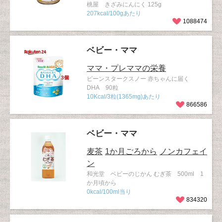
桃屋 きざみにんにく 125g
207kcal/100gあたり
1088474
ベビー・ママ
ママ・プレママの栄養
ビーンスタークスノー 赤ちゃんに届く
DHA 90粒
10Kcal/3粒(1365mg)あたり
866586
ベビー・ママ
麦茶
1か月ごろから
ノンカフェイ
ン
和光堂 ベビーのじかん むぎ茶 500ml 1
か月頃から
0kcal/100ml当り
834320