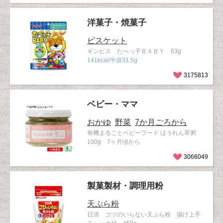
洋菓子・焼菓子
ビスケット
ギンビス たべっ子ＢＡＢＹ 63g
141kcal/半袋31.5g
3175813
ベビー・ママ
おかゆ
野菜
7か月ごろから
有機まるごとベビーフード ほうれん草粥
100g 7ヶ月頃から
3066049
製菓製材・調理用粉
天ぷら粉
日清 コツのいらない天ぷら粉 揚げ上手