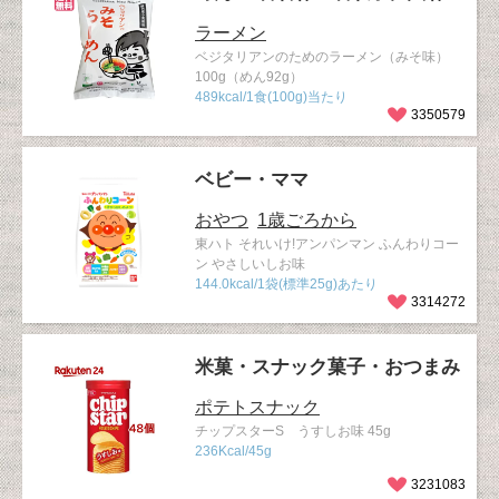
ラーメン
ベジタリアンのためのラーメン（みそ味）
100g（めん92g）
489kcal/1食(100g)当たり
3350579
ベビー・ママ
おやつ
1歳ごろから
東ハト それいけ!アンパンマン ふんわりコー
ン やさしいしお味
144.0kcal/1袋(標準25g)あたり
3314272
米菓・スナック菓子・おつまみ
ポテトスナック
チップスターS うすしお味 45g
236Kcal/45g
3231083