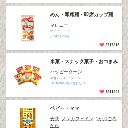
めん・即席麺・即席カップ麺
マロニー
マロニー 50g
175kcal/50g
3717815
米菓・スナック菓子・おつまみ
ハッピーターン
32g ハッピーターン
167Kcal/1袋32gあたり
3511598
ベビー・ママ
麦茶
ノンカフェイン
1か月ごろ
から