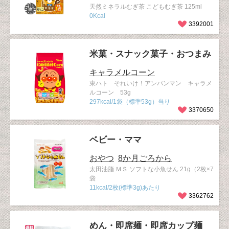
天然ミネラルむぎ茶 こどもむぎ茶 125ml
0Kcal
3392001
米菓・スナック菓子・おつまみ
キャラメルコーン
東ハト それいけ！アンパンマン キャラメ
ルコーン 53g
297kcal/1袋（標準53g）当り
3370650
ベビー・ママ
おやつ
8か月ごろから
太田油脂 ＭＳ ソフトな小魚せん 21g（2枚×7
袋
11kcal/2枚(標準3g)あたり
3362762
めん・即席麺・即席カップ麺