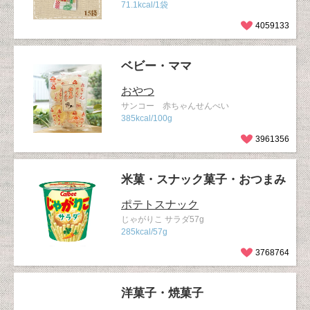
71.1kcal/1袋
4059133
ベビー・ママ
おやつ
サンコー 赤ちゃんせんべい
385kcal/100g
3961356
米菓・スナック菓子・おつまみ
ポテトスナック
じゃがりこ サラダ57g
285kcal/57g
3768764
洋菓子・焼菓子