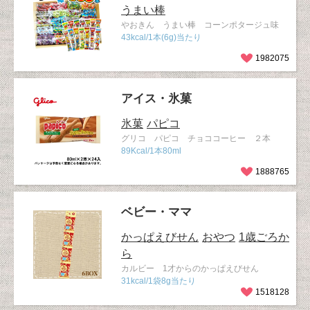
うまい棒
やおきん うまい棒 コーンポタージュ味
43kcal/1本(6g)当たり
1982075
アイス・氷菓
氷菓
パピコ
グリコ パピコ チョココーヒー ２本
89Kcal/1本80ml
1888765
ベビー・ママ
かっぱえびせん
おやつ
1歳ごろか
ら
カルビー 1才からのかっぱえびせん
31kcal/1袋8g当たり
1518128