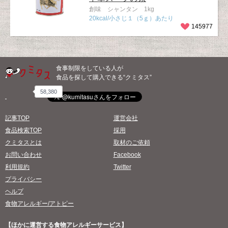
創味 シャンタン 1kg
20kcal/小さじ１（5ｇ）あたり
145977
食事制限をしている人が
食品を探して購入できる“クミタス”
58,380
記事TOP
運営会社
食品検索TOP
採用
クミタスとは
取材のご依頼
お問い合わせ
Facebook
利用規約
Twitter
プライバシー
ヘルプ
食物アレルギー/アトピー
【ほかに運営する食物アレルギーサービス】