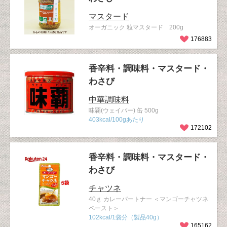
マスタード
オーガニック 粒マスタード 200g
176883
香辛料・調味料・マスタード・
わさび
中華調味料
味覇(ウェイパー) 缶 500g
403kcal/100gあたり
172102
香辛料・調味料・マスタード・
わさび
チャツネ
40ｇ カレーパートナー ＜マンゴーチャツネ
ペースト＞
102kcal/1袋分（製品40g）
165162