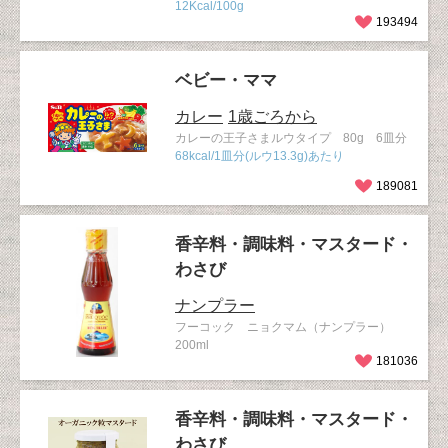
12Kcal/100g
193494
ベビー・ママ
カレー
1歳ごろから
カレーの王子さまルウタイプ 80g 6皿分
68kcal/1皿分(ルウ13.3g)あたり
189081
香辛料・調味料・マスタード・
わさび
ナンプラー
フーコック ニョクマム（ナンプラー）
200ml
181036
香辛料・調味料・マスタード・
わさび