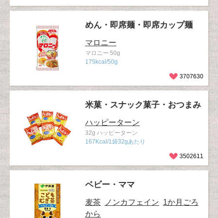
めん・即席麺・即席カップ麺
マロニー
マロニー 50g
175kcal/50g
3707630
米菓・スナック菓子・おつまみ
ハッピーターン
32g ハッピーターン
167Kcal/1袋32gあたり
3502611
ベビー・ママ
麦茶
ノンカフェイン
1か月ごろ
から