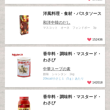
洋風料理・食材・パスタソース
和洋中韓のだし
マスコット オーネ フォンドボー 3p
152436
香辛料・調味料・マスタード・
わさび
中華スープの素
創味 シャンタン 1kg
20kcal/小さじ１（5ｇ）あたり
142018
香辛料・調味料・マスタード・
わさび