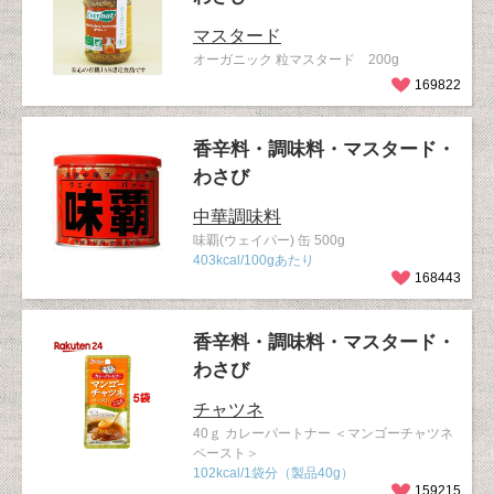
マスタード
オーガニック 粒マスタード 200g
169822
香辛料・調味料・マスタード・
わさび
中華調味料
味覇(ウェイパー) 缶 500g
403kcal/100gあたり
168443
香辛料・調味料・マスタード・
わさび
チャツネ
40ｇ カレーパートナー ＜マンゴーチャツネ
ペースト＞
102kcal/1袋分（製品40g）
159215