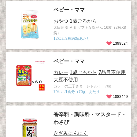
ベビー・ママ
おやつ
1歳ごろから
太田油脂 ＭＳ ソフトな塩せん 16枚（2枚X8
袋）
12kcal/2枚約3gあたり
1399524
ベビー・ママ
カレー
1歳ごろから
7品目不使用
大豆不使用
カレーの王子さま レトルト 70g
79kcal/1食分（70g）あたり
1082449
香辛料・調味料・マスタード・
わさび
きざみにんにく