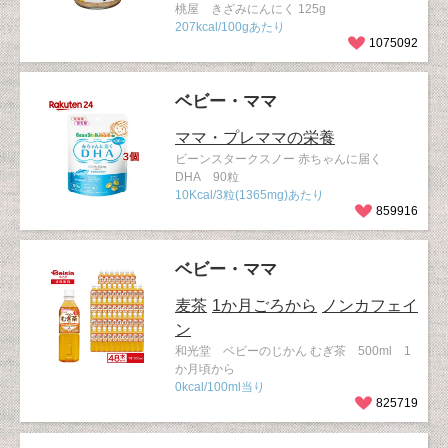
桃屋 きざみにんにく 125g
207kcal/100gあたり
1075092
ベビー・ママ
ママ・プレママの栄養
ビーンスタークスノー 赤ちゃんに届く
DHA 90粒
10Kcal/3粒(1365mg)あたり
859916
ベビー・ママ
麦茶
1か月ごろから
ノンカフェイ
ン
和光堂 ベビーのじかん むぎ茶 500ml 1
か月頃から
0kcal/100ml当り
825719