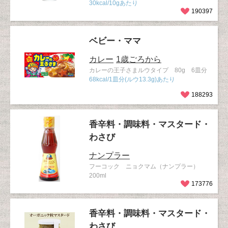
30kcal/10gあたり
190397
ベビー・ママ
カレー
1歳ごろから
カレーの王子さまルウタイプ 80g 6皿分
68kcal/1皿分(ルウ13.3g)あたり
188293
香辛料・調味料・マスタード・
わさび
ナンプラー
フーコック ニョクマム（ナンプラー）
200ml
173776
香辛料・調味料・マスタード・
わさび