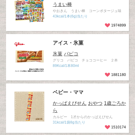
うまい棒
やおきん うまい棒 コーンポタージュ味
43kcal/1本(6g)当たり
1974899
アイス・氷菓
氷菓
パピコ
グリコ パピコ チョココーヒー ２本
89Kcal/1本80ml
1881180
ベビー・ママ
かっぱえびせん
おやつ
1歳ごろか
ら
カルビー 1才からのかっぱえびせん
31kcal/1袋8g当たり
1510174