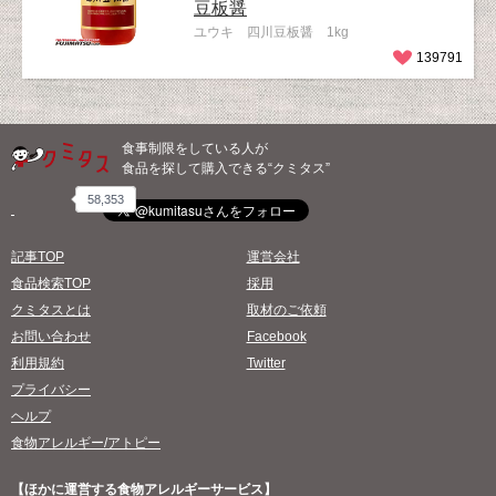
豆板醤
ユウキ 四川豆板醤 1kg
139791
食事制限をしている人が
食品を探して購入できる“クミタス”
58,353
記事TOP
運営会社
食品検索TOP
採用
クミタスとは
取材のご依頼
お問い合わせ
Facebook
利用規約
Twitter
プライバシー
ヘルプ
食物アレルギー/アトピー
【ほかに運営する食物アレルギーサービス】