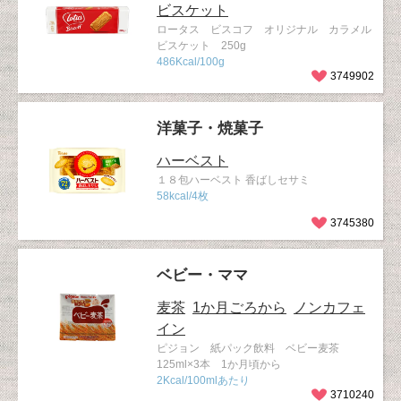
ビスケット
ロータス ビスコフ オリジナル カラメル
ビスケット 250g
486Kcal/100g
3749902
洋菓子・焼菓子
ハーベスト
１８包ハーベスト 香ばしセサミ
58kcal/4枚
3745380
ベビー・ママ
麦茶
1か月ごろから
ノンカフェ
イン
ピジョン 紙パック飲料 ベビー麦茶
125ml×3本 1か月頃から
2Kcal/100mlあたり
3710240