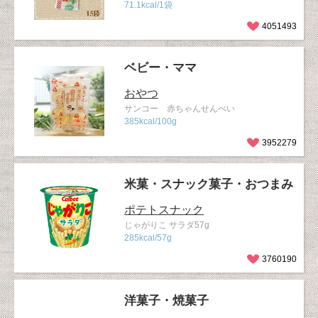
71.1kcal/1袋
4051493
ベビー・ママ
おやつ
サンコー 赤ちゃんせんべい
385kcal/100g
3952279
米菓・スナック菓子・おつまみ
ポテトスナック
じゃがりこ サラダ57g
285kcal/57g
3760190
洋菓子・焼菓子