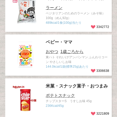
ラーメン
ベジタリアンのためのラーメン（みそ味）
100g（めん92g）
489kcal/1食(100g)当たり
3342772
ベビー・ママ
おやつ
1歳ごろから
東ハト それいけ!アンパンマン ふんわりコー
ン やさしいしお味
144.0kcal/1袋(標準25g)あたり
3306638
米菓・スナック菓子・おつまみ
ポテトスナック
チップスターS うすしお味 45g
236Kcal/45g
3221809