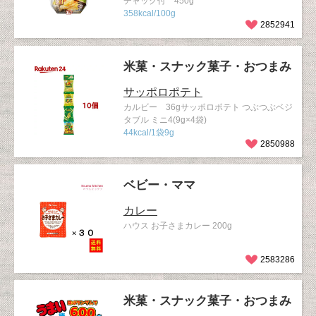
チャック付 450g
358kcal/100g
2852941
米菓・スナック菓子・おつまみ
サッポロポテト
カルビー 36gサッポロポテト つぶつぶベジ
タブル ミニ4(9g×4袋)
44kcal/1袋9g
2850988
ベビー・ママ
カレー
ハウス お子さまカレー 200g
2583286
米菓・スナック菓子・おつまみ