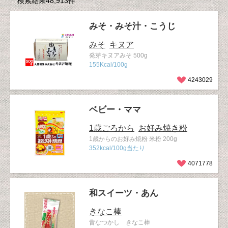
検索結果48,913件
みそ・みそ汁・こうじ
みそ
キヌア
発芽キヌアみそ 500g
155Kcal/100g
4243029
ベビー・ママ
1歳ごろから
お好み焼き粉
1歳からのお好み焼粉 米粉 200g
352kcal/100g当たり
4071778
和スイーツ・あん
きなこ棒
昔なつかし きなこ棒