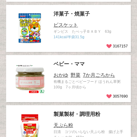
洋菓子・焼菓子
ビスケット
ギンビス たべっ子ＢＡＢＹ 63g
141kcal/半袋31.5g
3167157
ベビー・ママ
おかゆ
野菜
7か月ごろから
有機まるごとベビーフード ほうれん草粥
100g 7ヶ月頃から
3057690
製菓製材・調理用粉
天ぷら粉
日清 コツのいらない天ぷら粉 揚げ上手