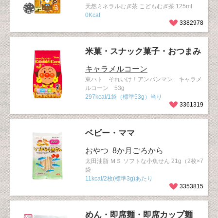
天然ミネラルむぎ茶 こどもむぎ茶 125ml
0Kcal
3382978
米菓・スナック菓子・おつまみ
キャラメルコーン
東ハト それいけ！アンパンマン キャラメ
ルコーン 53g
297kcal/1袋（標準53g）当り
3361319
ベビー・ママ
おやつ
8か月ごろから
太田油脂 ＭＳ ソフトな小魚せん 21g（2枚×7
袋
11kcal/2枚(標準3g)あたり
3353815
めん・即席麺・即席カップ麺