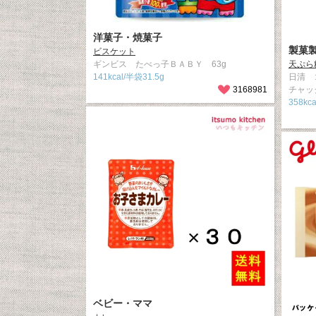
洋菓子・焼菓子
製菓
ビスケット
ギンビス たべっ子ＢＡＢＹ 63g
天ぷら
141kcal/半袋31.5g
日清 
3168981
チャッ
358kca
ベビー・ママ