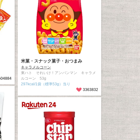
米菓・スナック菓子・おつまみ
キャラメルコーン
東ハト それいけ！アンパンマン キャラメ
504884
ルコーン 53g
297kcal/1袋（標準53g）当り
3363832