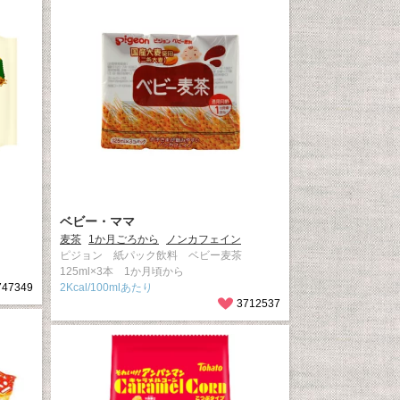
ベビー・ママ
麦茶
1か月ごろから
ノンカフェイン
ピジョン 紙パック飲料 ベビー麦茶
125ml×3本 1か月頃から
747349
2Kcal/100mlあたり
3712537