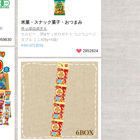
米菓・スナック菓子・おつまみ
粥
サッポロポテト
カルビー 36gサッポロポテト つぶつぶベジ
059630
タブル ミニ4(9g×4袋)
44kcal/1袋9g
2852824