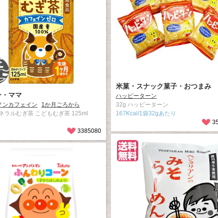
米菓・スナック菓子・おつまみ
ー・ママ
ハッピーターン
ノンカフェイン
1か月ごろから
32g ハッピーターン
ネラルむぎ茶 こどもむぎ茶 125ml
167Kcal/1袋32gあたり
3
3385080