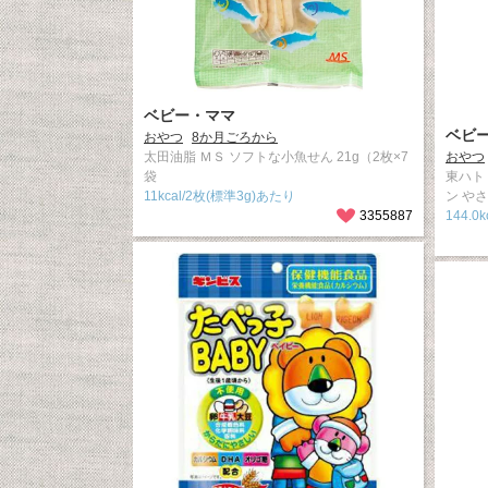
ベビー・ママ
ベビ
おやつ
8か月ごろから
太田油脂 ＭＳ ソフトな小魚せん 21g（2枚×7
おやつ
袋
東ハト
11kcal/2枚(標準3g)あたり
ン や
3355887
144.0