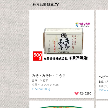
検索結果48,917件
みそ・みそ汁・こうじ
ベビ
みそ
キヌア
1歳ご
発芽キヌアみそ 500g
1歳から
155Kcal/100g
352kc
4245295