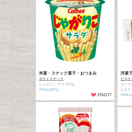
米菓・スナック菓子・おつまみ
洋菓
ポテトスナック
ビスケ
じゃがりこ サラダ57g
ロータ
285kcal/57g
ビスケ
3762177
486Kca