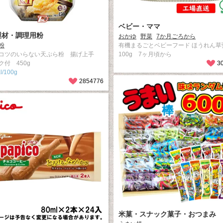
ベビー・ママ
製材・調理用粉
おかゆ
野菜
7か月ごろから
粉
有機まるごとベビーフード ほうれん草
コツのいらない天ぷら粉 揚げ上手
100g 7ヶ月頃から
ク付 450g
3
l/100g
2854776
米菓・スナック菓子・おつまみ