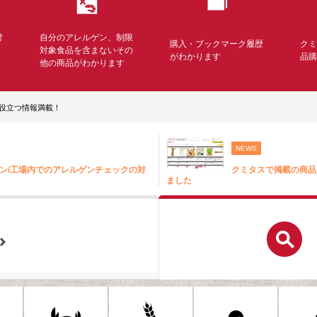
対
自分のアレルゲン、制限
購入・ブックマーク履歴
ク
く
対象食品を含まないその
がわかります
品
他の商品がわかります
役立つ情報満載！
NEWS
ン/工場内でのアレルゲンチェックの対
クミタスで掲載の商品
ました