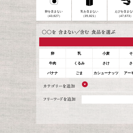
卵を含まない
乳を含まない
えびを含まな
（43,627）
（35,921）
（47,673）
卵
乳
小麦
そ
牛肉
くるみ
さけ
さ
バナナ
ごま
カシューナッツ
アー