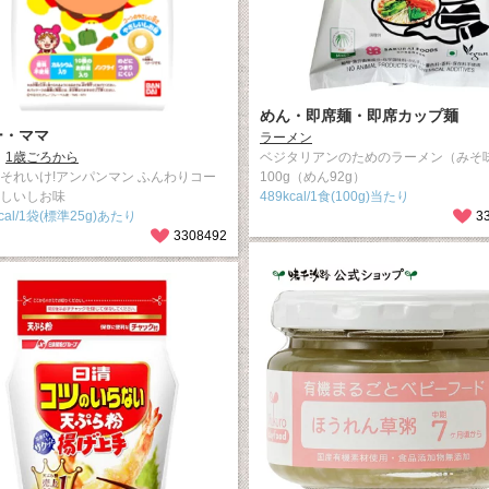
めん・即席麺・即席カップ麺
ー・ママ
ラーメン
1歳ごろから
ベジタリアンのためのラーメン（みそ
 それいけ!アンパンマン ふんわりコー
100g（めん92g）
さしいしお味
489kcal/1食(100g)当たり
kcal/1袋(標準25g)あたり
3
3308492