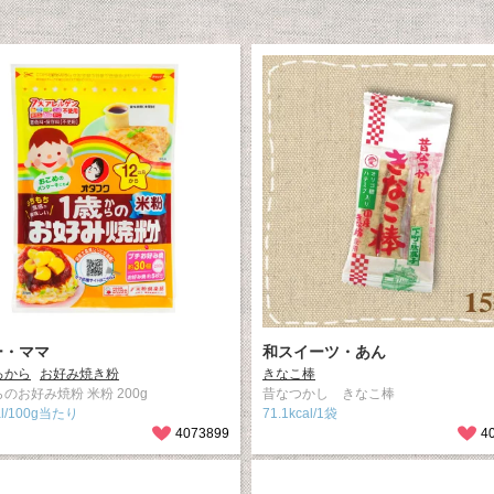
ー・ママ
和スイーツ・あん
ろから
お好み焼き粉
きなこ棒
のお好み焼粉 米粉 200g
昔なつかし きなこ棒
al/100g当たり
71.1kcal/1袋
4073899
4