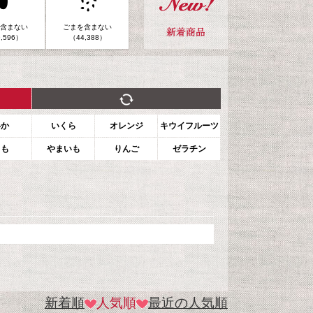
含まない
ごまを含まない
,596）
（44,388）
いか
いくら
オレンジ
キウイフルーツ
もも
やまいも
りんご
ゼラチン
新着順
人気順
最近の人気順