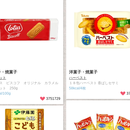
子・焼菓子
洋菓子・焼菓子
ット
ハーベスト
ス ビスコフ オリジナル カラメル
１８包ハーベスト 香ばしセサミ
ット 250g
58kcal/4枚
l/100g
3
3751729