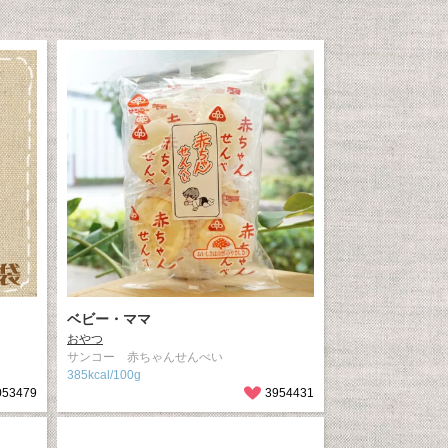
ベビー・ママ
おやつ
サンコー 赤ちゃんせんべい
385kcal/100g
053479
3954431