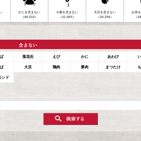
い
かにを含まない
小麦を含まない
大豆を含まない
お米を
（48,516）
（31,665）
（28,256）
（39
ば
落花生
えび
かに
あわび
ば
大豆
鶏肉
豚肉
まつたけ
モンド