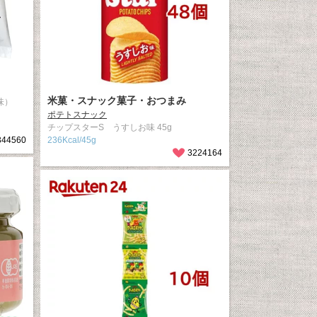
米菓・スナック菓子・おつまみ
味）
ポテトスナック
チップスターS うすしお味 45g
344560
236Kcal/45g
3224164