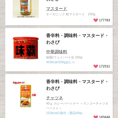
マスタード
オーガニック 粒マスタード 200g
177783
香辛料・調味料・マスタード・
わさび
中華調味料
味覇(ウェイパー) 缶 500g
403kcal/100gあたり
172531
香辛料・調味料・マスタード・
わさび
チャツネ
40ｇ カレーパートナー ＜マンゴーチャツネ
ペースト＞
102kcal/1袋分（製品40g）
165648