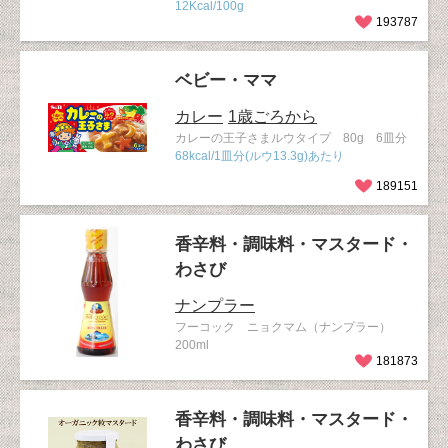
12Kcal/100g
193787
ベビー・ママ
カレー
1歳ごろから
カレーの王子さまルウタイプ 80g 6皿分
68kcal/1皿分(ルウ13.3g)あたり
189151
香辛料・調味料・マスタード・
わさび
ナンプラー
フーコック ニョクマム（ナンプラー）
200ml
181873
香辛料・調味料・マスタード・
わさび