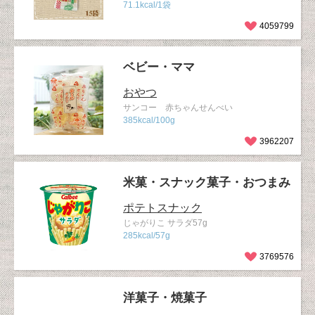
71.1kcal/1袋
4059799
ベビー・ママ
おやつ
サンコー 赤ちゃんせんべい
385kcal/100g
3962207
米菓・スナック菓子・おつまみ
ポテトスナック
じゃがりこ サラダ57g
285kcal/57g
3769576
洋菓子・焼菓子