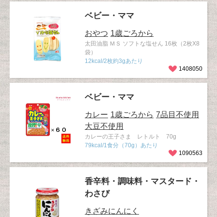
ベビー・ママ
おやつ
1歳ごろから
太田油脂 ＭＳ ソフトな塩せん 16枚（2枚X8
袋）
12kcal/2枚約3gあたり
1408050
ベビー・ママ
カレー
1歳ごろから
7品目不使用
大豆不使用
カレーの王子さま レトルト 70g
79kcal/1食分（70g）あたり
1090563
香辛料・調味料・マスタード・
わさび
きざみにんにく