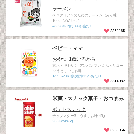
ラーメン
ベジタリアンのためのラーメン（みそ味）
100g（めん92g）
489kcal/1食(100g)当たり
3351165
ベビー・ママ
おやつ
1歳ごろから
東ハト それいけ!アンパンマン ふんわりコー
ン やさしいしお味
144.0kcal/1袋(標準25g)あたり
3314982
米菓・スナック菓子・おつまみ
ポテトスナック
チップスターS うすしお味 45g
236Kcal/45g
3231956