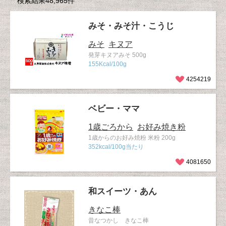
検索結果48,965件
みそ・みそ汁・こうじ
みそ
キヌア
発芽キヌアみそ 500g
155Kcal/100g
4254219
ベビー・ママ
1歳ごろから
お好み焼き粉
1歳からのお好み焼粉 米粉 200g
352kcal/100g当たり
4081650
和スイーツ・あん
きなこ棒
昔なつかし きなこ棒