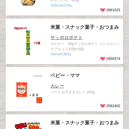
チャック付 450g
358kcal/100g
2861025
米菓・スナック菓子・おつまみ
サッポロポテト
カルビー 36gサッポロポテト つぶつぶベジ
タブル ミニ4(9g×4袋)
44kcal/1袋9g
2859374
ベビー・ママ
カレー
ハウス お子さまカレー 200g
2592402
米菓・スナック菓子・おつまみ