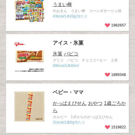
うまい棒
やおきん うまい棒 コーンポタージュ味
43kcal/1本(6g)当たり
1982657
アイス・氷菓
氷菓
パピコ
グリコ パピコ チョココーヒー ２本
89Kcal/1本80ml
1889348
ベビー・ママ
かっぱえびせん
おやつ
1歳ごろか
ら
カルビー 1才からのかっぱえびせん
31kcal/1袋8g当たり
1518822