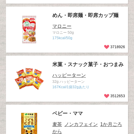
めん・即席麺・即席カップ麺
マロニー
マロニー 50g
175kcal/50g
3718926
米菓・スナック菓子・おつまみ
ハッピーターン
32g ハッピーターン
167Kcal/1袋32gあたり
3512653
ベビー・ママ
麦茶
ノンカフェイン
1か月ごろ
から