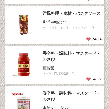
洋風料理・食材・パスタソース
和洋中韓のだし
マスコット オーネ フォンドボー 3p
154654
香辛料・調味料・マスタード・
わさび
豆板醤
ユウキ 四川豆板醤 1kg
147827
香辛料・調味料・マスタード・
わさび
中華スープの素