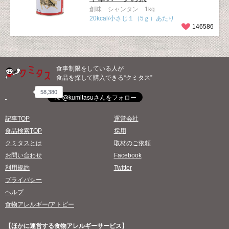
創味 シャンタン 1kg
20kcal/小さじ１（5ｇ）あたり
146586
食事制限をしている人が
食品を探して購入できる“クミタス”
58,380
記事TOP
運営会社
食品検索TOP
採用
クミタスとは
取材のご依頼
お問い合わせ
Facebook
利用規約
Twitter
プライバシー
ヘルプ
食物アレルギー/アトピー
【ほかに運営する食物アレルギーサービス】