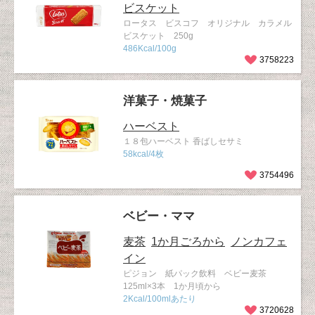
ビスケット
ロータス ビスコフ オリジナル カラメル
ビスケット 250g
486Kcal/100g
3758223
洋菓子・焼菓子
ハーベスト
１８包ハーベスト 香ばしセサミ
58kcal/4枚
3754496
ベビー・ママ
麦茶
1か月ごろから
ノンカフェ
イン
ピジョン 紙パック飲料 ベビー麦茶
125ml×3本 1か月頃から
2Kcal/100mlあたり
3720628