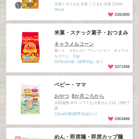
天然ミネラルむぎ茶 こどもむぎ茶 125ml
0Kcal
3392900
米菓・スナック菓子・おつまみ
キャラメルコーン
東ハト それいけ！アンパンマン キャラメ
ルコーン 53g
297kcal/1袋（標準53g）当り
3371498
ベビー・ママ
おやつ
8か月ごろから
太田油脂 ＭＳ ソフトな小魚せん 21g（2枚×7
袋
11kcal/2枚(標準3g)あたり
3363489
めん・即席麺・即席カップ麺