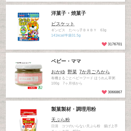
洋菓子・焼菓子
ビスケット
ギンビス たべっ子ＢＡＢＹ 63g
141kcal/半袋31.5g
3176701
ベビー・ママ
おかゆ
野菜
7か月ごろから
有機まるごとベビーフード ほうれん草粥
100g 7ヶ月頃から
3066867
製菓製材・調理用粉
天ぷら粉
日清 コツのいらない天ぷら粉 揚げ上手