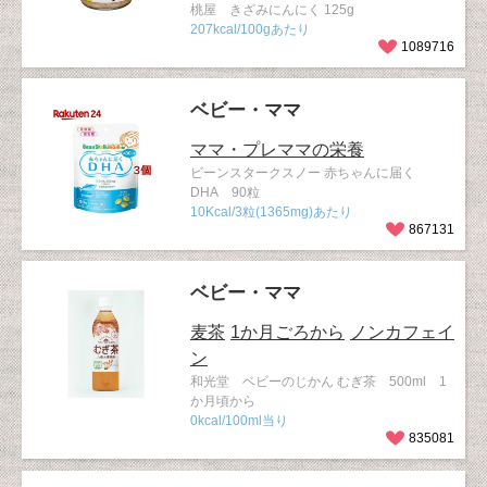
桃屋 きざみにんにく 125g
207kcal/100gあたり
1089716
ベビー・ママ
ママ・プレママの栄養
ビーンスタークスノー 赤ちゃんに届く
DHA 90粒
10Kcal/3粒(1365mg)あたり
867131
ベビー・ママ
麦茶
1か月ごろから
ノンカフェイ
ン
和光堂 ベビーのじかん むぎ茶 500ml 1
か月頃から
0kcal/100ml当り
835081