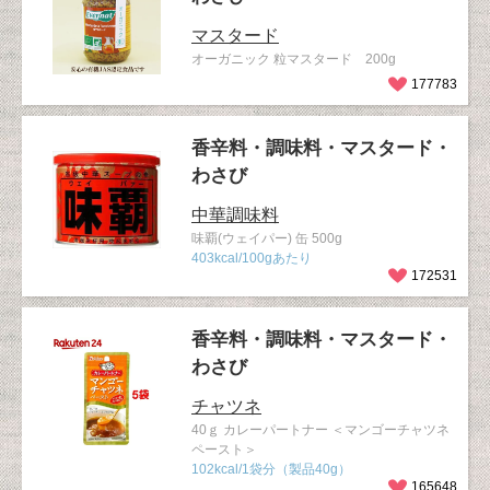
マスタード
オーガニック 粒マスタード 200g
177783
香辛料・調味料・マスタード・
わさび
中華調味料
味覇(ウェイパー) 缶 500g
403kcal/100gあたり
172531
香辛料・調味料・マスタード・
わさび
チャツネ
40ｇ カレーパートナー ＜マンゴーチャツネ
ペースト＞
102kcal/1袋分（製品40g）
165648