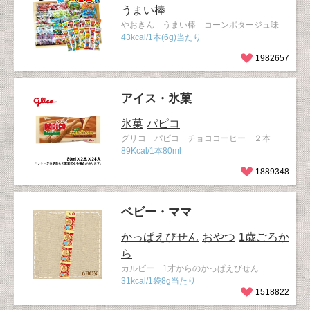
うまい棒
やおきん うまい棒 コーンポタージュ味
43kcal/1本(6g)当たり
1982657
アイス・氷菓
氷菓
パピコ
グリコ パピコ チョココーヒー ２本
89Kcal/1本80ml
1889348
ベビー・ママ
かっぱえびせん
おやつ
1歳ごろか
ら
カルビー 1才からのかっぱえびせん
31kcal/1袋8g当たり
1518822