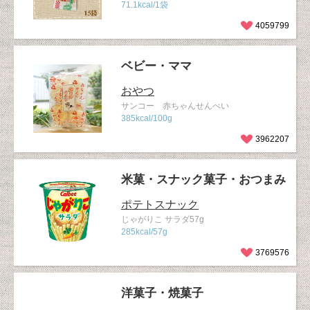
71.1kcal/1袋
4059799
ベビー・ママ
おやつ
サンコー 赤ちゃんせんべい
385kcal/100g
3962207
米菓・スナック菓子・おつまみ
ポテトスナック
じゃがりこ サラダ57g
285kcal/57g
3769576
洋菓子・焼菓子