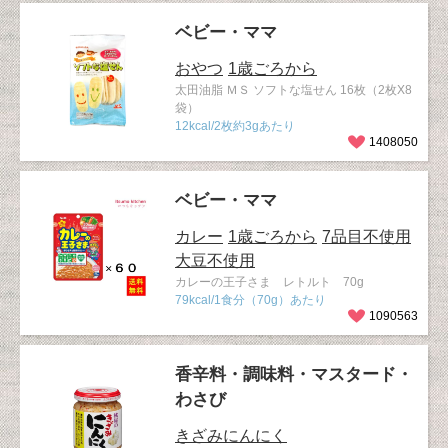
ベビー・ママ
おやつ
1歳ごろから
太田油脂 ＭＳ ソフトな塩せん 16枚（2枚X8
袋）
12kcal/2枚約3gあたり
1408050
ベビー・ママ
カレー
1歳ごろから
7品目不使用
大豆不使用
カレーの王子さま レトルト 70g
79kcal/1食分（70g）あたり
1090563
香辛料・調味料・マスタード・
わさび
きざみにんにく