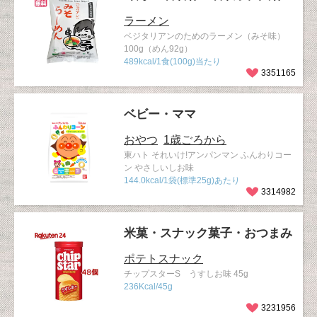
ラーメン
ベジタリアンのためのラーメン（みそ味）
100g（めん92g）
489kcal/1食(100g)当たり
3351165
ベビー・ママ
おやつ
1歳ごろから
東ハト それいけ!アンパンマン ふんわりコー
ン やさしいしお味
144.0kcal/1袋(標準25g)あたり
3314982
米菓・スナック菓子・おつまみ
ポテトスナック
チップスターS うすしお味 45g
236Kcal/45g
3231956