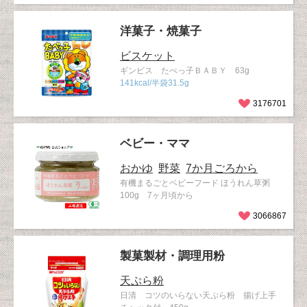
洋菓子・焼菓子
ビスケット
ギンビス たべっ子ＢＡＢＹ 63g
141kcal/半袋31.5g
3176701
ベビー・ママ
おかゆ
野菜
7か月ごろから
有機まるごとベビーフード ほうれん草粥
100g 7ヶ月頃から
3066867
製菓製材・調理用粉
天ぷら粉
日清 コツのいらない天ぷら粉 揚げ上手