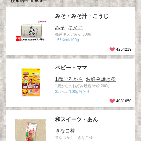
検索結果48,965件
みそ・みそ汁・こうじ
みそ
キヌア
発芽キヌアみそ 500g
155Kcal/100g
4254219
ベビー・ママ
1歳ごろから
お好み焼き粉
1歳からのお好み焼粉 米粉 200g
352kcal/100g当たり
4081650
和スイーツ・あん
きなこ棒
昔なつかし きなこ棒