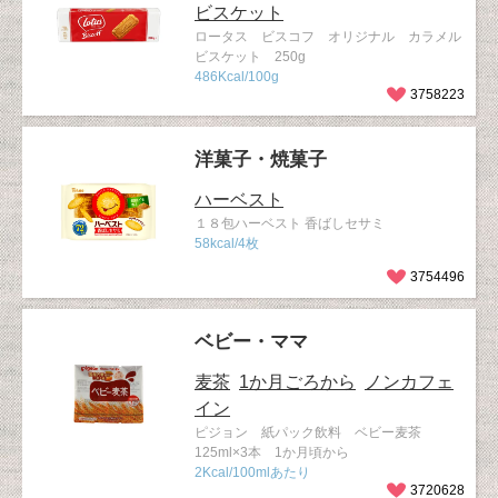
ビスケット
ロータス ビスコフ オリジナル カラメル
ビスケット 250g
486Kcal/100g
3758223
洋菓子・焼菓子
ハーベスト
１８包ハーベスト 香ばしセサミ
58kcal/4枚
3754496
ベビー・ママ
麦茶
1か月ごろから
ノンカフェ
イン
ピジョン 紙パック飲料 ベビー麦茶
125ml×3本 1か月頃から
2Kcal/100mlあたり
3720628