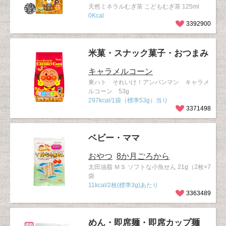
天然ミネラルむぎ茶 こどもむぎ茶 125ml
0Kcal
3392900
米菓・スナック菓子・おつまみ
キャラメルコーン
東ハト それいけ！アンパンマン キャラメ
ルコーン 53g
297kcal/1袋（標準53g）当り
3371498
ベビー・ママ
おやつ
8か月ごろから
太田油脂 ＭＳ ソフトな小魚せん 21g（2枚×7
袋
11kcal/2枚(標準3g)あたり
3363489
めん・即席麺・即席カップ麺