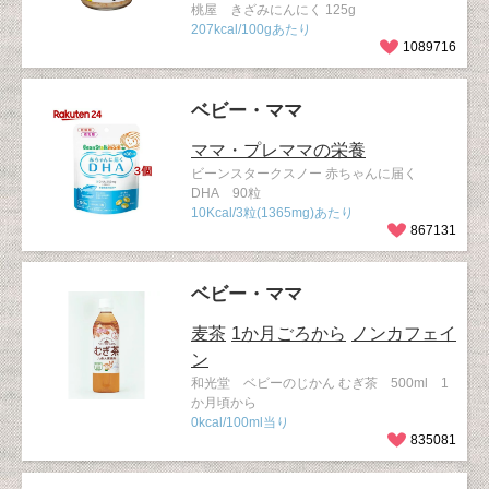
桃屋 きざみにんにく 125g
207kcal/100gあたり
1089716
ベビー・ママ
ママ・プレママの栄養
ビーンスタークスノー 赤ちゃんに届く
DHA 90粒
10Kcal/3粒(1365mg)あたり
867131
ベビー・ママ
麦茶
1か月ごろから
ノンカフェイ
ン
和光堂 ベビーのじかん むぎ茶 500ml 1
か月頃から
0kcal/100ml当り
835081