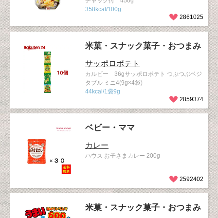
チャック付 450g
358kcal/100g
2861025
米菓・スナック菓子・おつまみ
サッポロポテト
カルビー 36gサッポロポテト つぶつぶベジ
タブル ミニ4(9g×4袋)
44kcal/1袋9g
2859374
ベビー・ママ
カレー
ハウス お子さまカレー 200g
2592402
米菓・スナック菓子・おつまみ