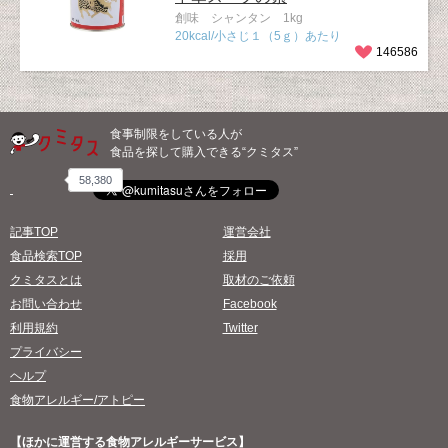
創味 シャンタン 1kg
20kcal/小さじ１（5ｇ）あたり
146586
食事制限をしている人が
食品を探して購入できる“クミタス”
58,380
記事TOP
運営会社
食品検索TOP
採用
クミタスとは
取材のご依頼
お問い合わせ
Facebook
利用規約
Twitter
プライバシー
ヘルプ
食物アレルギー/アトピー
【ほかに運営する食物アレルギーサービス】