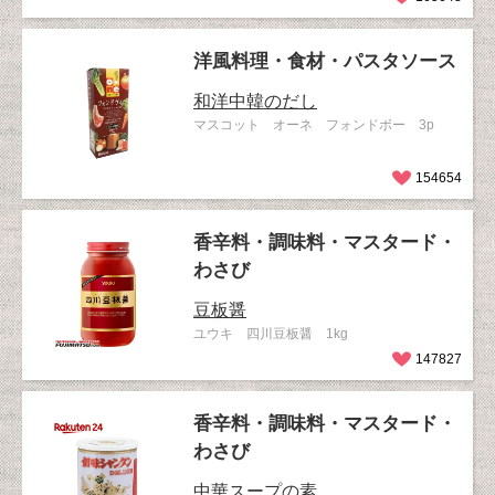
洋風料理・食材・パスタソース
和洋中韓のだし
マスコット オーネ フォンドボー 3p
154654
香辛料・調味料・マスタード・
わさび
豆板醤
ユウキ 四川豆板醤 1kg
147827
香辛料・調味料・マスタード・
わさび
中華スープの素