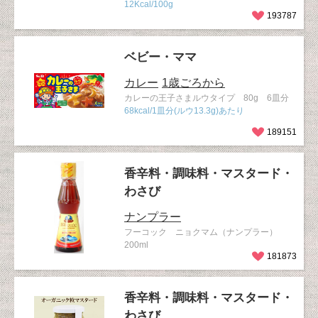
12Kcal/100g
193787
ベビー・ママ
カレー
1歳ごろから
カレーの王子さまルウタイプ 80g 6皿分
68kcal/1皿分(ルウ13.3g)あたり
189151
香辛料・調味料・マスタード・
わさび
ナンプラー
フーコック ニョクマム（ナンプラー）
200ml
181873
香辛料・調味料・マスタード・
わさび