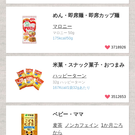
めん・即席麺・即席カップ麺
マロニー
マロニー 50g
175kcal/50g
3718926
米菓・スナック菓子・おつまみ
ハッピーターン
32g ハッピーターン
167Kcal/1袋32gあたり
3512653
ベビー・ママ
麦茶
ノンカフェイン
1か月ごろ
から