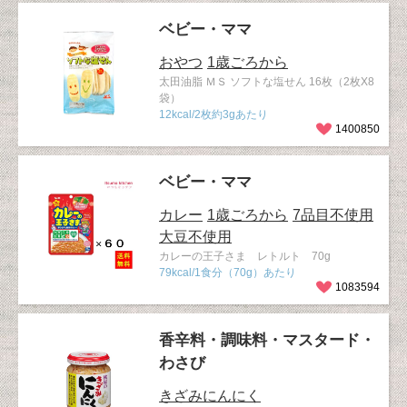
ベビー・ママ
おやつ
1歳ごろから
太田油脂 ＭＳ ソフトな塩せん 16枚（2枚X8
袋）
12kcal/2枚約3gあたり
1400850
ベビー・ママ
カレー
1歳ごろから
7品目不使用
大豆不使用
カレーの王子さま レトルト 70g
79kcal/1食分（70g）あたり
1083594
香辛料・調味料・マスタード・
わさび
きざみにんにく