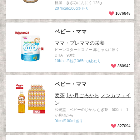
桃屋 きざみにんにく 125g
207kcal/100gあたり
1076848
ベビー・ママ
ママ・プレママの栄養
ビーンスタークスノー 赤ちゃんに届く
DHA 90粒
10Kcal/3粒(1365mg)あたり
860942
ベビー・ママ
麦茶
1か月ごろから
ノンカフェイ
ン
和光堂 ベビーのじかん むぎ茶 500ml 1
か月頃から
0kcal/100ml当り
827094