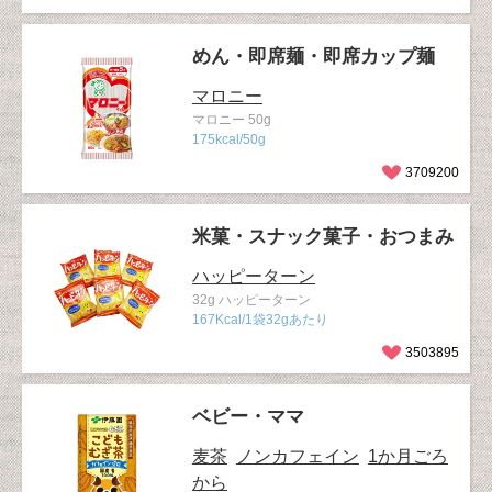
めん・即席麺・即席カップ麺
マロニー
マロニー 50g
175kcal/50g
3709200
米菓・スナック菓子・おつまみ
ハッピーターン
32g ハッピーターン
167Kcal/1袋32gあたり
3503895
ベビー・ママ
麦茶
ノンカフェイン
1か月ごろ
から