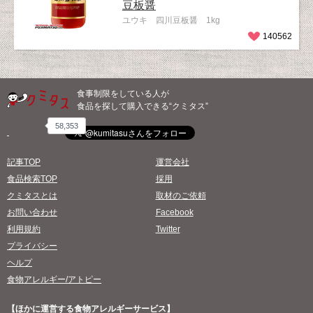
豆板醤
ユウキ 四川豆板醤 1kg
140562
食事制限をしている人が
食品を探して購入できる“クミタス”
58,353
記事TOP
運営会社
食品検索TOP
採用
クミタスとは
取材のご依頼
お問い合わせ
Facebook
利用規約
Twitter
プライバシー
ヘルプ
食物アレルギー/アトピー
【ほかに運営する食物アレルギーサービス】