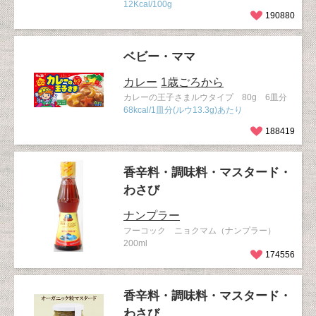
12Kcal/100g
190880
ベビー・ママ
カレー
1歳ごろから
カレーの王子さまルウタイプ 80g 6皿分
68kcal/1皿分(ルウ13.3g)あたり
188419
香辛料・調味料・マスタード・
わさび
ナンプラー
フーコック ニョクマム（ナンプラー）
200ml
174556
香辛料・調味料・マスタード・
わさび