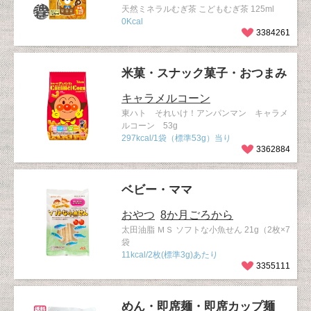
天然ミネラルむぎ茶 こどもむぎ茶 125ml
0Kcal
3384261
米菓・スナック菓子・おつまみ
キャラメルコーン
東ハト それいけ！アンパンマン キャラメ
ルコーン 53g
297kcal/1袋（標準53g）当り
3362884
ベビー・ママ
おやつ
8か月ごろから
太田油脂 ＭＳ ソフトな小魚せん 21g（2枚×7
袋
11kcal/2枚(標準3g)あたり
3355111
めん・即席麺・即席カップ麺