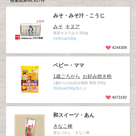
検索結果48,917件
みそ・みそ汁・こうじ
みそ
キヌア
発芽キヌアみそ 500g
155Kcal/100g
4244309
ベビー・ママ
1歳ごろから
お好み焼き粉
1歳からのお好み焼粉 米粉 200g
352kcal/100g当たり
4073192
和スイーツ・あん
きなこ棒
昔なつかし きなこ棒