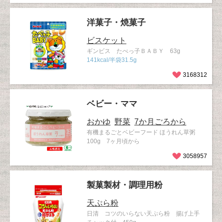
洋菓子・焼菓子
ビスケット
ギンビス たべっ子ＢＡＢＹ 63g
141kcal/半袋31.5g
3168312
ベビー・ママ
おかゆ
野菜
7か月ごろから
有機まるごとベビーフード ほうれん草粥
100g 7ヶ月頃から
3058957
製菓製材・調理用粉
天ぷら粉
日清 コツのいらない天ぷら粉 揚げ上手