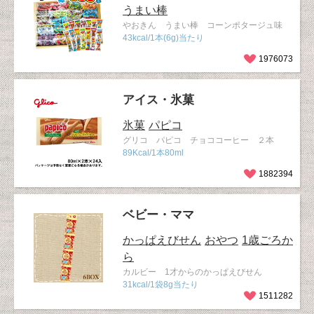
うまい棒
やおきん うまい棒 コーンポタージュ味
43kcal/1本(6g)当たり
1976073
アイス・氷菓
氷菓
パピコ
グリコ パピコ チョココーヒー ２本
89Kcal/1本80ml
1882394
ベビー・ママ
かっぱえびせん
おやつ
1歳ごろか
ら
カルビー 1才からのかっぱえびせん
31kcal/1袋8g当たり
1511282