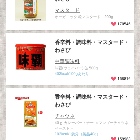
マスタード
オーガニック 粒マスタード 200g
170546
香辛料・調味料・マスタード・
わさび
中華調味料
味覇(ウェイパー) 缶 500g
403kcal/100gあたり
168816
香辛料・調味料・マスタード・
わさび
チャツネ
40ｇ カレーパートナー ＜マンゴーチャツネ
ペースト＞
102kcal/1袋分（製品40g）
159983