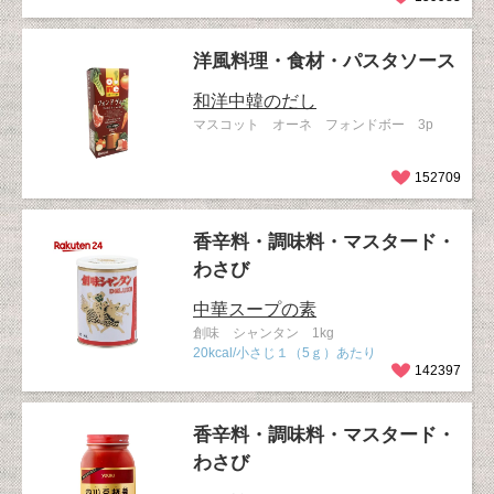
洋風料理・食材・パスタソース
和洋中韓のだし
マスコット オーネ フォンドボー 3p
152709
香辛料・調味料・マスタード・
わさび
中華スープの素
創味 シャンタン 1kg
20kcal/小さじ１（5ｇ）あたり
142397
香辛料・調味料・マスタード・
わさび