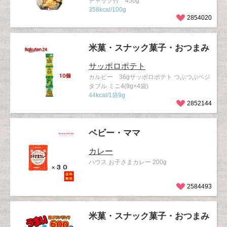
チャック付 450g
358kcal/100g
2854020
米菓・スナック菓子・おつまみ
サッポロポテト
カルビー 36gサッポロポテト つぶつぶベジ
タブル ミニ4(9g×4袋)
44kcal/1袋9g
2852144
ベビー・ママ
カレー
ハウス お子さまカレー 200g
2584493
米菓・スナック菓子・おつまみ