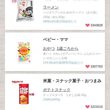
ラーメン
ベジタリアンのためのラーメン（みそ味）
100g（めん92g）
489kcal/1食(100g)当たり
3343828
ベビー・ママ
おやつ
1歳ごろから
東ハト それいけ!アンパンマン ふんわりコー
ン やさしいしお味
144.0kcal/1袋(標準25g)あたり
3307763
米菓・スナック菓子・おつまみ
ポテトスナック
チップスターS うすしお味 45g
236Kcal/45g
3223210