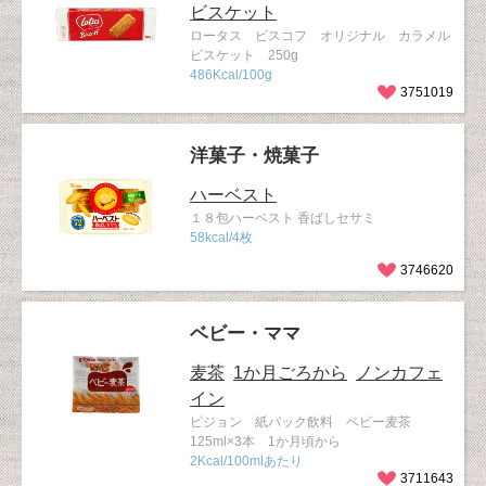
ビスケット
ロータス ビスコフ オリジナル カラメル
ビスケット 250g
486Kcal/100g
3751019
洋菓子・焼菓子
ハーベスト
１８包ハーベスト 香ばしセサミ
58kcal/4枚
3746620
ベビー・ママ
麦茶
1か月ごろから
ノンカフェ
イン
ピジョン 紙パック飲料 ベビー麦茶
125ml×3本 1か月頃から
2Kcal/100mlあたり
3711643