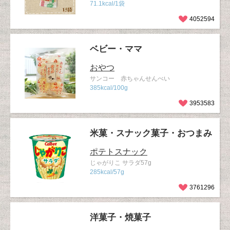
71.1kcal/1袋
4052594
ベビー・ママ
おやつ
サンコー 赤ちゃんせんべい
385kcal/100g
3953583
米菓・スナック菓子・おつまみ
ポテトスナック
じゃがりこ サラダ57g
285kcal/57g
3761296
洋菓子・焼菓子