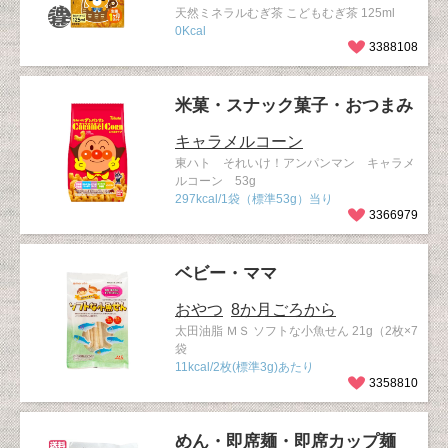
天然ミネラルむぎ茶 こどもむぎ茶 125ml
0Kcal
3388108
米菓・スナック菓子・おつまみ
キャラメルコーン
東ハト それいけ！アンパンマン キャラメ
ルコーン 53g
297kcal/1袋（標準53g）当り
3366979
ベビー・ママ
おやつ
8か月ごろから
太田油脂 ＭＳ ソフトな小魚せん 21g（2枚×7
袋
11kcal/2枚(標準3g)あたり
3358810
めん・即席麺・即席カップ麺