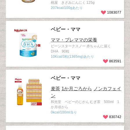
桃屋 きざみにんにく 125g
207kcal/100gあたり
1083077
ベビー・ママ
ママ・プレママの栄養
ビーンスタークスノー 赤ちゃんに届く
DHA 90粒
10Kcal/3粒(1365mg)あたり
863591
ベビー・ママ
麦茶
1か月ごろから
ノンカフェイ
ン
和光堂 ベビーのじかん むぎ茶 500ml 1
か月頃から
0kcal/100ml当り
830742