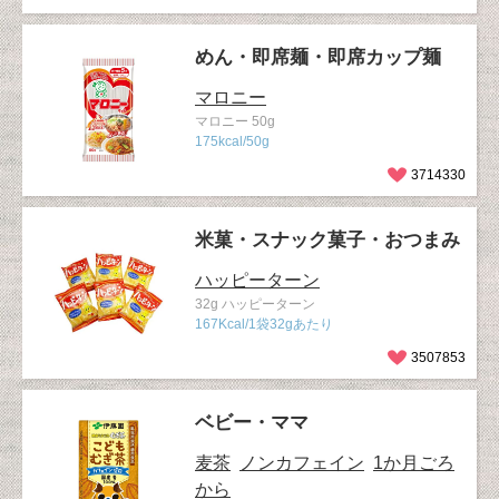
めん・即席麺・即席カップ麺
マロニー
マロニー 50g
175kcal/50g
3714330
米菓・スナック菓子・おつまみ
ハッピーターン
32g ハッピーターン
167Kcal/1袋32gあたり
3507853
ベビー・ママ
麦茶
ノンカフェイン
1か月ごろ
から