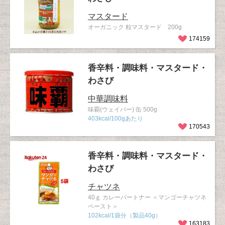
マスタード
オーガニック 粒マスタード 200g
174159
香辛料・調味料・マスタード・
わさび
中華調味料
味覇(ウェイパー) 缶 500g
403kcal/100gあたり
170543
香辛料・調味料・マスタード・
わさび
チャツネ
40ｇ カレーパートナー ＜マンゴーチャツネ
ペースト＞
102kcal/1袋分（製品40g）
163183