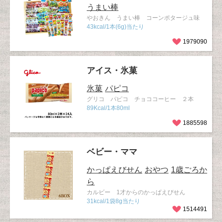
うまい棒
やおきん うまい棒 コーンポタージュ味
43kcal/1本(6g)当たり
1979090
アイス・氷菓
氷菓
パピコ
グリコ パピコ チョココーヒー ２本
89Kcal/1本80ml
1885598
ベビー・ママ
かっぱえびせん
おやつ
1歳ごろか
ら
カルビー 1才からのかっぱえびせん
31kcal/1袋8g当たり
1514491