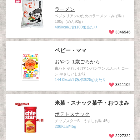
ラーメン
ベジタリアンのためのラーメン（みそ味）
100g（めん92g）
489kcal/1食(100g)当たり
3346946
ベビー・ママ
おやつ
1歳ごろから
東ハト それいけ!アンパンマン ふんわりコー
ン やさしいしお味
144.0kcal/1袋(標準25g)あたり
3311102
米菓・スナック菓子・おつまみ
ポテトスナック
チップスターS うすしお味 45g
236Kcal/45g
3227332