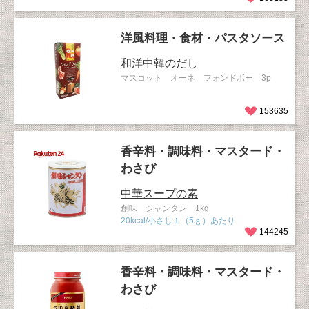
洋風料理・食材・パスタソース
和洋中韓のだし
マスコット オーネ フォンドボー 3p
153635
香辛料・調味料・マスタード・
わさび
中華スープの素
創味 シャンタン 1kg
20kcal/小さじ１（5ｇ）あたり
144245
香辛料・調味料・マスタード・
わさび