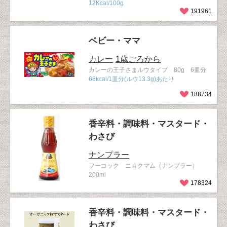
12Kcal/100g
191961
ベビー・ママ
カレー
1歳ごろから
カレーの王子さまルウタイプ 80g 6皿分
68kcal/1皿分(ルウ13.3g)あたり
188734
香辛料・調味料・マスタード・
わさび
ナンプラー
フーコック ニョクマム（ナンプラー）
200ml
178324
香辛料・調味料・マスタード・
わさび