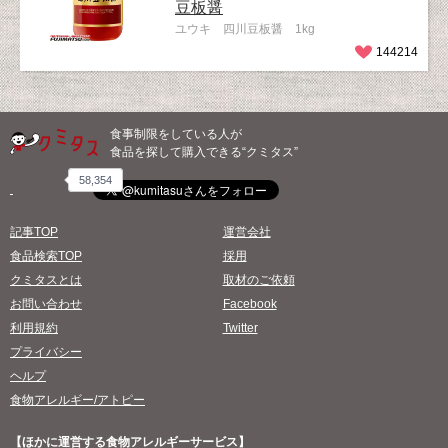
豆板醤
ユウキ 四川豆板醤 1kg
144214
食事制限をしている人が
食品を探して購入できる“クミタス”
58,354
記事TOP
運営会社
食品検索TOP
採用
クミタスとは
取材のご依頼
お問い合わせ
Facebook
利用規約
Twitter
プライバシー
ヘルプ
食物アレルギー/アトピー
【ほかに運営する食物アレルギーサービス】