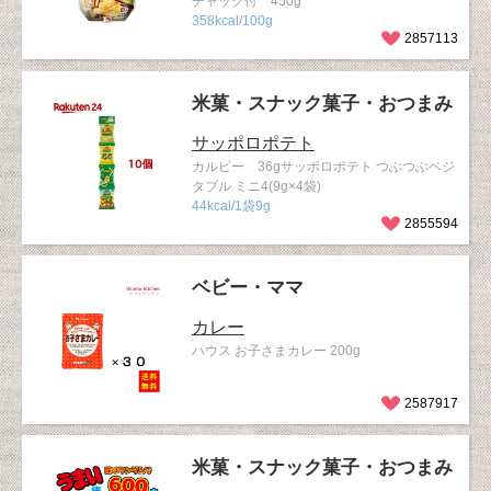
チャック付 450g
358kcal/100g
2857113
米菓・スナック菓子・おつまみ
サッポロポテト
カルビー 36gサッポロポテト つぶつぶベジ
タブル ミニ4(9g×4袋)
44kcal/1袋9g
2855594
ベビー・ママ
カレー
ハウス お子さまカレー 200g
2587917
米菓・スナック菓子・おつまみ