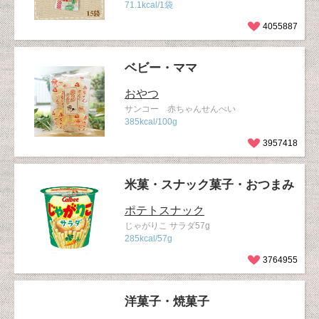
71.1kcal/1袋
4055887
ベビー・ママ
おやつ
サンコー 赤ちゃんせんべい
385kcal/100g
3957418
米菓・スナック菓子・おつまみ
ポテトスナック
じゃがりこ サラダ57g
285kcal/57g
3764955
洋菓子・焼菓子