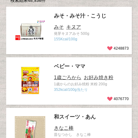
検索結果48,936件
みそ・みそ汁・こうじ
みそ
キヌア
発芽キヌアみそ 500g
155Kcal/100g
4248873
ベビー・ママ
1歳ごろから
お好み焼き粉
1歳からのお好み焼粉 米粉 200g
352kcal/100g当たり
4076770
和スイーツ・あん
きなこ棒
昔なつかし きなこ棒