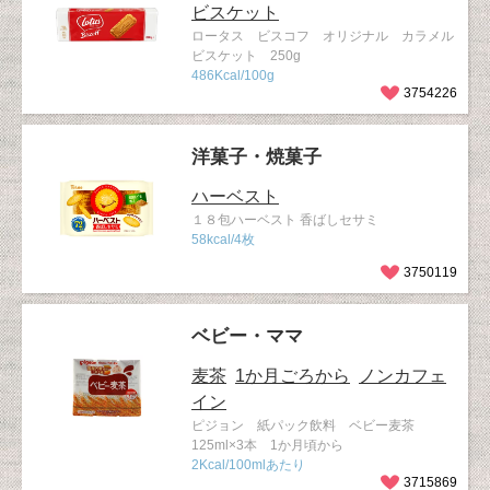
ビスケット
ロータス ビスコフ オリジナル カラメル
ビスケット 250g
486Kcal/100g
3754226
洋菓子・焼菓子
ハーベスト
１８包ハーベスト 香ばしセサミ
58kcal/4枚
3750119
ベビー・ママ
麦茶
1か月ごろから
ノンカフェ
イン
ピジョン 紙パック飲料 ベビー麦茶
125ml×3本 1か月頃から
2Kcal/100mlあたり
3715869