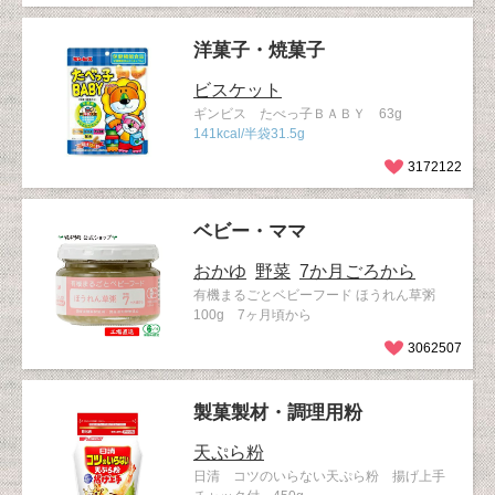
洋菓子・焼菓子
ビスケット
ギンビス たべっ子ＢＡＢＹ 63g
141kcal/半袋31.5g
3172122
ベビー・ママ
おかゆ
野菜
7か月ごろから
有機まるごとベビーフード ほうれん草粥
100g 7ヶ月頃から
3062507
製菓製材・調理用粉
天ぷら粉
日清 コツのいらない天ぷら粉 揚げ上手