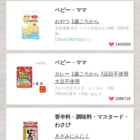
ベビー・ママ
おやつ
1歳ごろから
太田油脂 ＭＳ ソフトな塩せん 16枚（2枚X8
袋）
12kcal/2枚約3gあたり
1404009
ベビー・ママ
カレー
1歳ごろから
7品目不使用
大豆不使用
カレーの王子さま レトルト 70g
79kcal/1食分（70g）あたり
1086716
香辛料・調味料・マスタード・
わさび
きざみにんにく