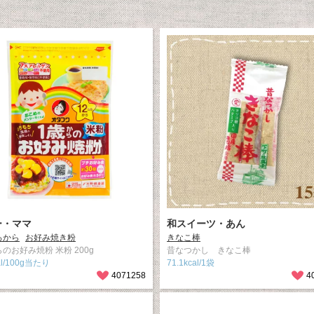
ー・ママ
和スイーツ・あん
ろから
お好み焼き粉
きなこ棒
のお好み焼粉 米粉 200g
昔なつかし きなこ棒
al/100g当たり
71.1kcal/1袋
4071258
4