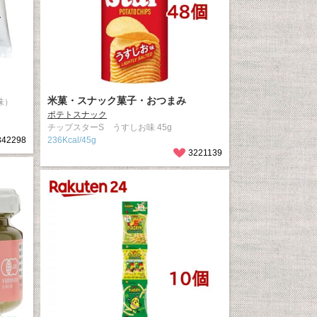
米菓・スナック菓子・おつまみ
味）
ポテトスナック
チップスターS うすしお味 45g
342298
236Kcal/45g
3221139