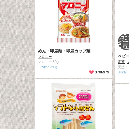
めん・即席麺・即席カップ麺
ベビ
マロニー
マロニー 50g
麦茶
175kcal/50g
天然ミ
3706979
0Kcal