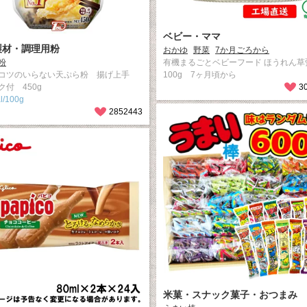
ベビー・ママ
製材・調理用粉
おかゆ
野菜
7か月ごろから
粉
有機まるごとベビーフード ほうれん草
コツのいらない天ぷら粉 揚げ上手
100g 7ヶ月頃から
ク付 450g
3
l/100g
2852443
米菓・スナック菓子・おつまみ