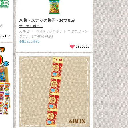
米菓・スナック菓子・おつまみ
粥
サッポロポテト
カルビー 36gサッポロポテト つぶつぶベジ
057164
タブル ミニ4(9g×4袋)
44kcal/1袋9g
2850517