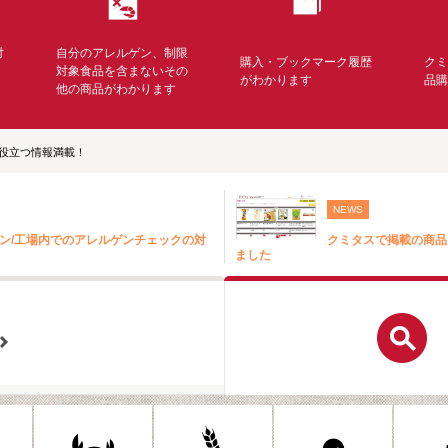
対
自分のアレルゲン、制限
購入・ブックマーク履歴
ク
く
対象食品を含まないその
がわかります
品
他の商品がわかります
役立つ情報満載！
NEWS
ン/工場内でのアレルゲンチェックの対
クミタスで掲載の商品
ました