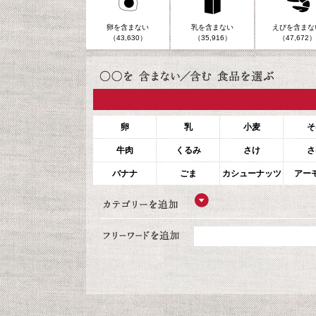
卵を含まない
乳を含まない
えびを含まな
（43,630）
（35,916）
（47,672）
卵
乳
小麦
そ
牛肉
くるみ
さけ
さ
バナナ
ごま
カシューナッツ
アー