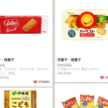
子・焼菓子
洋菓子・焼菓子
ット
ハーベスト
ス ビスコフ オリジナル カラメル
１８包ハーベスト 香ばしセサミ
ット 250g
58kcal/4枚
l/100g
3
3749451