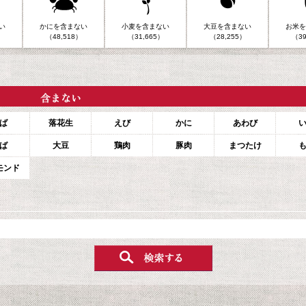
い
かにを含まない
小麦を含まない
大豆を含まない
お米を
（48,518）
（31,665）
（28,255）
（39
ば
落花生
えび
かに
あわび
ば
大豆
鶏肉
豚肉
まつたけ
モンド