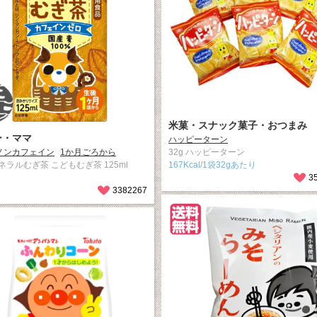
米菓・スナック菓子・おつまみ
ー・ママ
ハッピーターン
ノンカフェイン
1か月ごろから
32g ハッピーターン
ネラルむぎ茶 こどもむぎ茶 125ml
167Kcal/1袋32gあたり
3
3382267