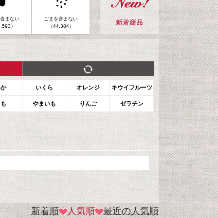
含まない
ごまを含まない
,593）
（44,384）
いか
いくら
オレンジ
キウイフルーツ
もも
やまいも
りんご
ゼラチン
新着順
人気順
最近の人気順