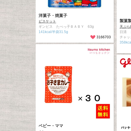
洋菓子・焼菓子
製菓
ビスケット
ギンビス たべっ子ＢＡＢＹ 63g
天ぷら
141kcal/半袋31.5g
日清 
3166703
チャッ
358kca
ベビー・ママ