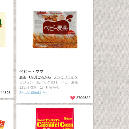
ベビー・ママ
麦茶
1か月ごろから
ノンカフェイン
ピジョン 紙パック飲料 ベビー麦茶
125ml×3本 1か月頃から
744803
2Kcal/100mlあたり
3709582