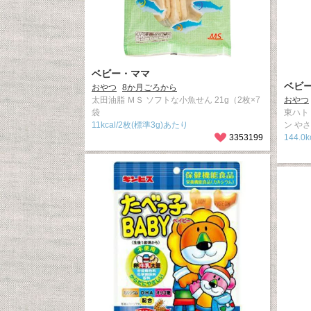
ベビー・ママ
ベビ
おやつ
8か月ごろから
太田油脂 ＭＳ ソフトな小魚せん 21g（2枚×7
おやつ
袋
東ハト
11kcal/2枚(標準3g)あたり
ン や
3353199
144.0