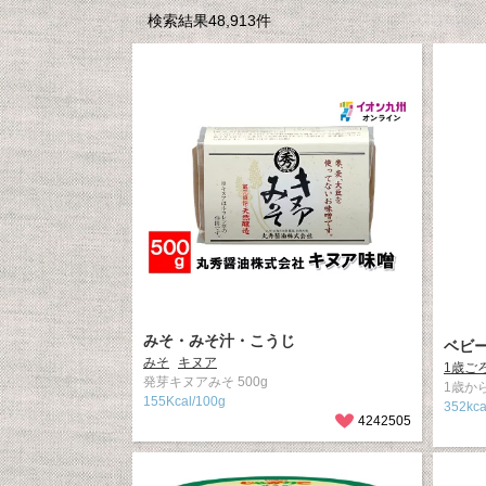
検索結果48,913件
みそ・みそ汁・こうじ
ベビ
みそ
キヌア
1歳ご
発芽キヌアみそ 500g
1歳から
155Kcal/100g
352kc
4242505