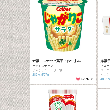
米菓・スナック菓子・おつまみ
洋菓
ポテトスナック
ビスケ
じゃがりこ サラダ57g
ロータ
285kcal/57g
ビスケ
3759768
486Kca