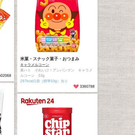
米菓・スナック菓子・おつまみ
キャラメルコーン
東ハト それいけ！アンパンマン キャラメ
502068
ルコーン 53g
297kcal/1袋（標準53g）当り
3360788