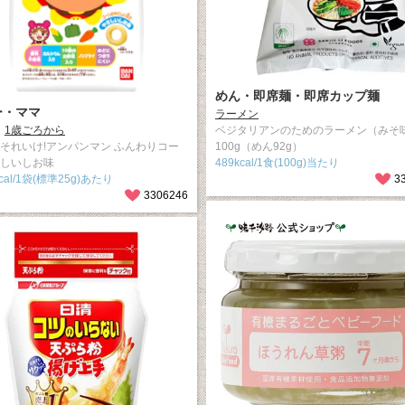
めん・即席麺・即席カップ麺
ー・ママ
ラーメン
1歳ごろから
ベジタリアンのためのラーメン（みそ
 それいけ!アンパンマン ふんわりコー
100g（めん92g）
さしいしお味
489kcal/1食(100g)当たり
kcal/1袋(標準25g)あたり
3
3306246