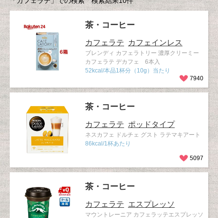
「カフェラテ」での検索 検索結果10件
茶・コーヒー
カフェラテ
カフェインレス
ブレンディ カフェラトリー 濃厚クリーミー
カフェラテ デカフェ 6本入
52kcal/本品1杯分（10g）当たり
7940
茶・コーヒー
カフェラテ
ポッドタイプ
ネスカフェ ドルチェ グスト ラテマキアート
86kcal/1杯あたり
5097
茶・コーヒー
カフェラテ
エスプレッソ
マウントレーニア カフェラッテエスプレッソ