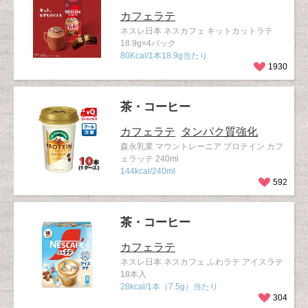
カフェラテ
ネスレ日本 ネスカフェ キットカットラテ
18.9g×4パック
80Kcal/1本18.9g当たり
1930
茶・コーヒー
カフェラテ
タンパク質強化
森永乳業 マウントレーニア プロテイン カフ
ェラッテ 240ml
144kcal/240ml
592
茶・コーヒー
カフェラテ
ネスレ日本 ネスカフェ ふわラテ アイスラテ
18本入
28kcal/1本（7.5g）当たり
304