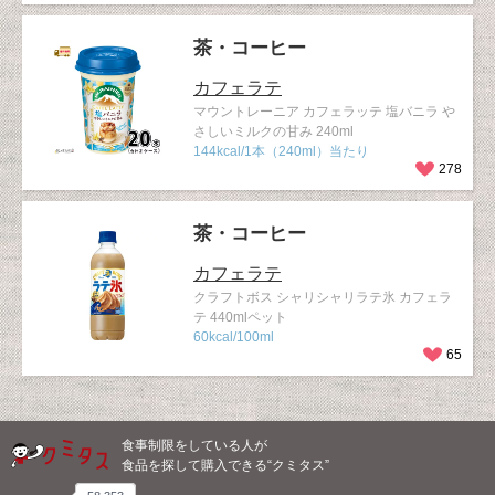
茶・コーヒー
カフェラテ
マウントレーニア カフェラッテ 塩バニラ や
さしいミルクの甘み 240ml
144kcal/1本（240ml）当たり
278
茶・コーヒー
カフェラテ
クラフトボス シャリシャリラテ氷 カフェラ
テ 440mlペット
60kcal/100ml
65
食事制限をしている人が
食品を探して購入できる“クミタス”