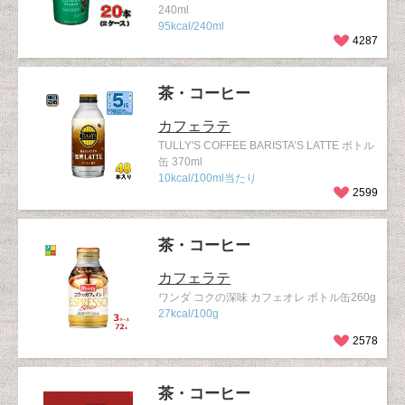
240ml
95kcal/240ml
4287
茶・コーヒー
カフェラテ
TULLY'S COFFEE BARISTA’S LATTE ボトル
缶 370ml
10kcal/100ml当たり
2599
茶・コーヒー
カフェラテ
ワンダ コクの深味 カフェオレ ボトル缶260g
27kcal/100g
2578
茶・コーヒー