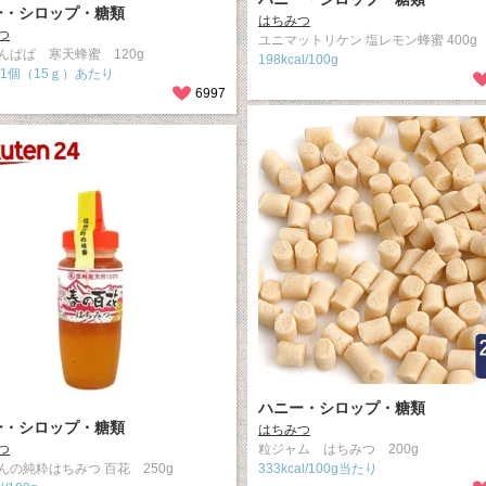
ー・シロップ・糖類
はちみつ
つ
ユニマットリケン 塩レモン蜂蜜 400g
んぱぱ 寒天蜂蜜 120g
198kcal/100g
al/1個（15ｇ）あたり
6997
ハニー・シロップ・糖類
ー・シロップ・糖類
はちみつ
つ
粒ジャム はちみつ 200g
んの純粋はちみつ 百花 250g
333kcal/100g当たり