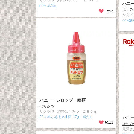
サクラ印 純粋ハチミツ ミニハネー
ハニ
50kcal/15g
はちみ
7593
かんて
44kc
ハニー・シロップ・糖類
はちみつ
サクラ印 純粋はちみつ ２５０ｇ
23kcal/小さじ約1杯（7g）当たり
ハニ
6512
はちみ
尾澤さ