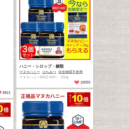
ハニー・シロップ・糖類
マヌカハニー
はちみつ
抗生物質不使用
マヌカハニーMGO 400+ 250g
10055
9921