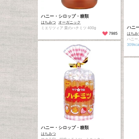
ハニー・シロップ・糖類
はちみつ
オーガニック
ハニ
ミエリツィア 栗のハチミツ 400g
7985
はちみ
ハニーメ
309kca
ハニー・シロップ・糖類
はちみつ