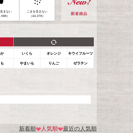
含まない
ごまを含まない
,588）
（44,378）
いか
いくら
オレンジ
キウイフルーツ
もも
やまいも
りんご
ゼラチン
新着順
人気順
最近の人気順