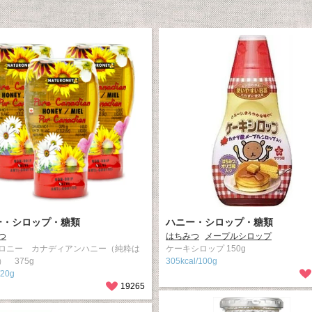
ー・シロップ・糖類
ハニー・シロップ・糖類
つ
はちみつ
メープルシロップ
ロニー カナディアンハニー（純粋は
ケーキシロップ 150g
） 375g
305kcal/100g
/20g
19265