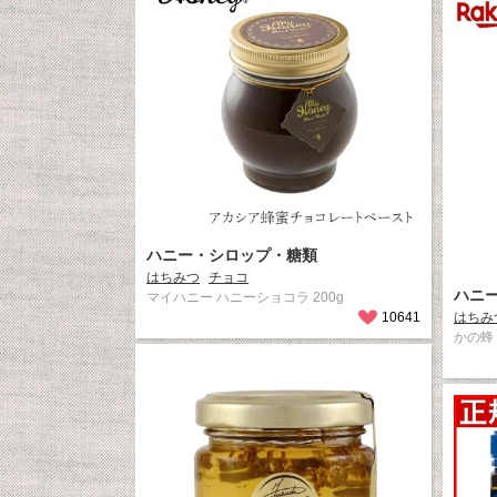
ハニー・シロップ・糖類
はちみつ
チョコ
ハニ
マイハニー ハニーショコラ 200g
10641
はちみ
かの蜂 