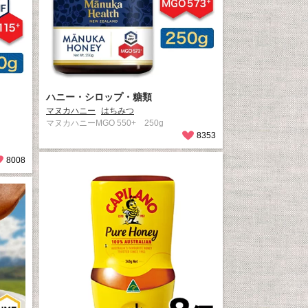
ハニー・シロップ・糖類
マヌカハニー
はちみつ
マヌカハニーMGO 550+ 250g
8353
8008