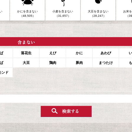
い
かにを含まない
小麦を含まない
大豆を含まない
お米を
（48,505）
（31,657）
（28,247）
（39
ば
落花生
えび
かに
あわび
ば
大豆
鶏肉
豚肉
まつたけ
モンド