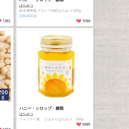
はちみつ
鈴木養蜂場 アカシア純粋はちみつ 500g
32kcal/10g
7381
7090
ハニー・シロップ・糖類
はちみつ
ミャンマー産 ひまわりはちみつ 180g
5885