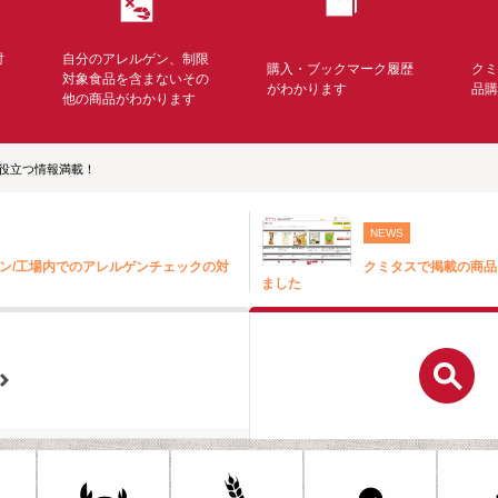
対
自分のアレルゲン、制限
購入・ブックマーク履歴
ク
く
対象食品を含まないその
がわかります
品
他の商品がわかります
役立つ情報満載！
NEWS
ン/工場内でのアレルゲンチェックの対
クミタスで掲載の商品
ました