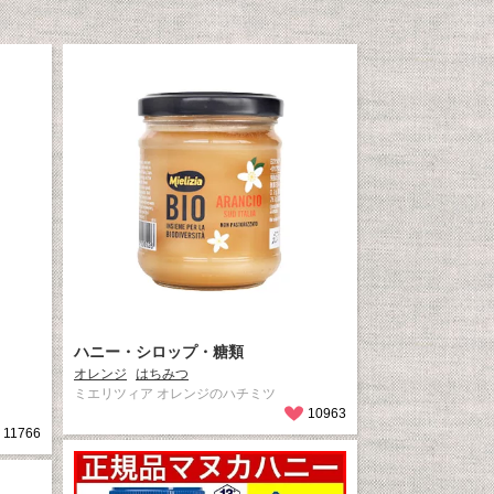
ハニー・シロップ・糖類
オレンジ
はちみつ
ミエリツィア オレンジのハチミツ
10963
11766