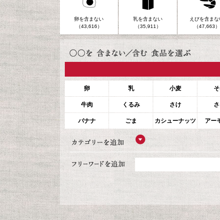
卵を含まない
乳を含まない
えびを含まな
（43,616）
（35,911）
（47,663）
卵
乳
小麦
そ
牛肉
くるみ
さけ
さ
バナナ
ごま
カシューナッツ
アー