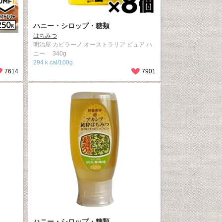
ハニー・シロップ・糖類
はちみつ
明治屋 カピラーノ オーストラリア ピュア ハ
ニー 340g
294ｋcal/100g
7614
7901
ハニー・シロップ・糖類