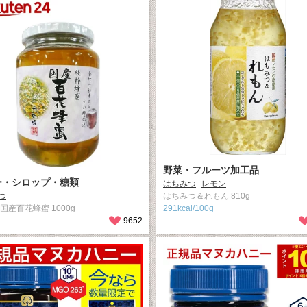
野菜・フルーツ加工品
ー・シロップ・糖類
はちみつ
レモン
つ
はちみつ＆れもん 810g
国産百花蜂蜜 1000g
291kcal/100g
9652