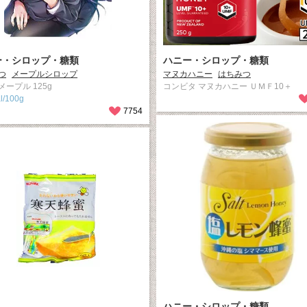
ー・シロップ・糖類
ハニー・シロップ・糖類
つ
メープルシロップ
マヌカハニー
はちみつ
ープル 125g
コンビタ マヌカハニー ＵＭＦ10＋
l/100g
7754
ハニー・シロップ・糖類