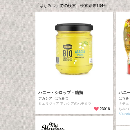
「はちみつ」での検索 検索結果134件
ハニー・シロップ・糖類
ハニ
アカシア
はちみつ
はちみ
ミエリツィア アカシアのハチミツ
ナチュ
23018
ちみつ
60kcal