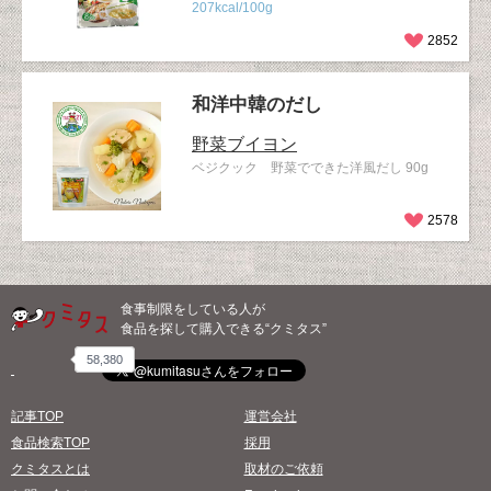
207kcal/100g
2852
和洋中韓のだし
野菜ブイヨン
ベジクック 野菜でできた洋風だし 90g
2578
食事制限をしている人が
食品を探して購入できる“クミタス”
58,380
記事TOP
運営会社
食品検索TOP
採用
クミタスとは
取材のご依頼