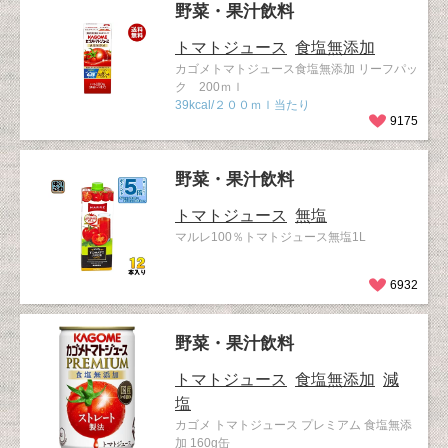
野菜・果汁飲料
トマトジュース
食塩無添加
カゴメトマトジュース食塩無添加 リーフパッ
ク 200ｍｌ
39kcal/２００ｍｌ当たり
9175
野菜・果汁飲料
トマトジュース
無塩
マルレ100％トマトジュース無塩1L
6932
野菜・果汁飲料
トマトジュース
食塩無添加
減
塩
カゴメ トマトジュース プレミアム 食塩無添
加 160g缶