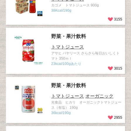
カゴメ トマトジュース 900g
38Kcal/190g
3155
野菜・果汁飲料
トマトジュース
アサヒ バヤリース さらさら毎日おいしくト
マト 350ｍｌ
23kcal/100gあたり
3015
野菜・果汁飲料
トマトジュース
オーガニック
光食品 ヒカリ オーガニックトマトジュー
ス（有塩） 190g
36kcal/190g
2955