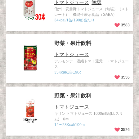
トマトジュース
無塩
信州・安曇野トマトジュース（無塩）（スト
レート） 機能性表示食品（GABA）
34kcal/1缶(190g)当たり
3583
野菜・果汁飲料
トマトジュース
デルモンテ 濃縮トマト還元 トマトジュー
ス
35Kcal/1缶190g
3556
野菜・果汁飲料
トマトジュース
キリン トマトジュース 1000ml紙(LLスリ
ム) 6本
14〜28Kcal/100ml
3526