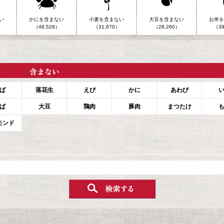
い
かにを含まない
小麦を含まない
大豆を含まない
お米を
（48,528）
（31,670）
（28,260）
（39
ば
落花生
えび
かに
あわび
ば
大豆
鶏肉
豚肉
まつたけ
モンド