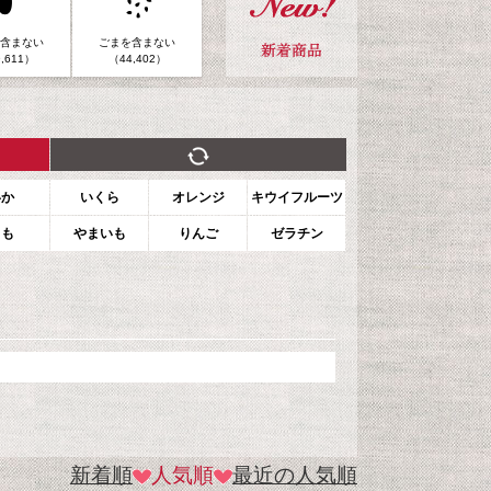
含まない
ごまを含まない
,611）
（44,402）
いか
いくら
オレンジ
キウイフルーツ
もも
やまいも
りんご
ゼラチン
新着順
人気順
最近の人気順