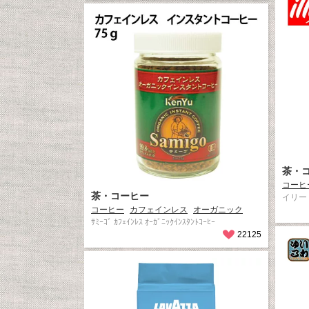
茶・
コーヒ
茶・コーヒー
イリー 
コーヒー
カフェインレス
オーガニック
ｻﾐｰｺﾞ ｶﾌｪｲﾝﾚｽ ｵｰｶﾞﾆｯｸｲﾝｽﾀﾝﾄｺｰﾋｰ
22125