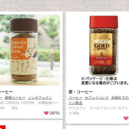
コーヒー
茶・コーヒー
ー
穀物コーヒー
ノンカフェイン
コーヒー
カフェインレス
水抽出での
NIC CEREAL COFFEE 有機穀物コー
イン除去
Mix 50g
ネスカフェ ゴールドブレンド カフェ
29751
ス 80g