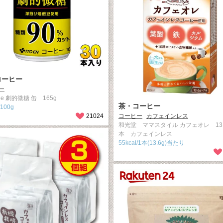
コーヒー
ー
fee 劇的微糖 缶 165g
茶・コーヒー
/100g
21024
コーヒー
カフェインレス
和光堂 ママスタイル カフェオレ 13.6
本 カフェインレス
55kcal/1本(13.6g)当たり