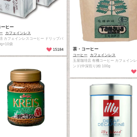
コーヒー
ー
カフェインレス
培 カフェインレスコーヒー ドリップバ
0g×10袋
茶・コーヒー
15184
コーヒー
カフェインレス
玉屋珈琲店 有機コーヒー カフェイン
ンド(中深煎り)粉 100g