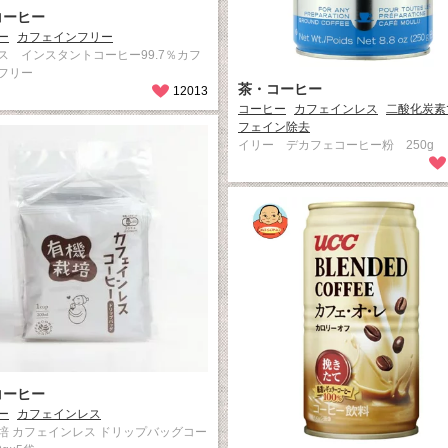
コーヒー
ー
カフェインフリー
ス インスタントコーヒー99.7％カフ
フリー
茶・コーヒー
12013
コーヒー
カフェインレス
二酸化炭素
フェイン除去
イリー デカフェコーヒー粉 250g
コーヒー
ー
カフェインレス
培 カフェインレス ドリップバッグコー