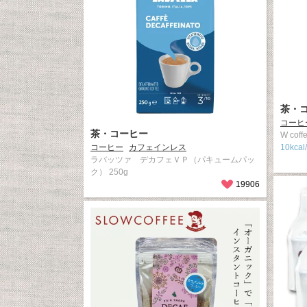
茶・
コーヒ
茶・コーヒー
W cof
コーヒー
カフェインレス
10kcal
ラバッツァ デカフェＶＰ（パキュームパッ
ク） 250g
19906