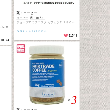
茶・コーヒー
コーヒー
乳・糖入り
ジョージア ラテニスタ カフェラテ ２８０ｍ
でのカ
ｌ
５９ｋｃａｌ/１００ｍｌ
11543
10174
茶・コーヒー