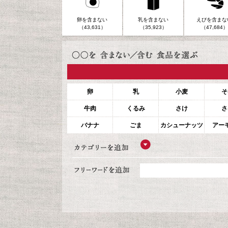
卵を含まない
乳を含まない
えびを含まな
（43,631）
（35,923）
（47,684）
卵
乳
小麦
そ
牛肉
くるみ
さけ
さ
バナナ
ごま
カシューナッツ
アー