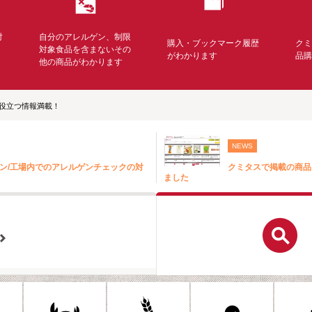
対
自分のアレルゲン、制限
購入・ブックマーク履歴
ク
く
対象食品を含まないその
がわかります
品
他の商品がわかります
役立つ情報満載！
NEWS
ン/工場内でのアレルゲンチェックの対
クミタスで掲載の商品
ました