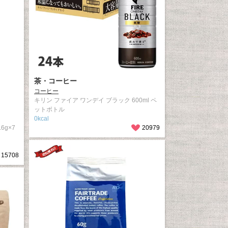
茶・コーヒー
コーヒー
キリン ファイア ワンデイ ブラック 600ml ペ
ットボトル
0kcal
g×7
20979
15708