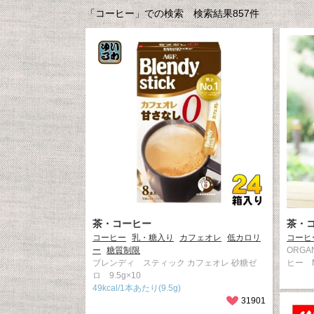
「コーヒー」での検索 検索結果857件
茶・コーヒー
茶・
コーヒー
乳・糖入り
カフェオレ
低カロリ
コーヒ
ー
糖質制限
ORGA
ブレンディ スティック カフェオレ 砂糖ゼ
ヒー 
ロ 9.5g×10
49kcal/1本あたり(9.5g)
31901