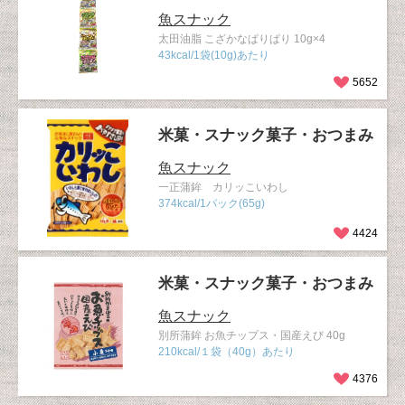
魚スナック
太田油脂 こざかなぱりぱり 10g×4
43kcal/1袋(10g)あたり
5652
米菓・スナック菓子・おつまみ
魚スナック
一正蒲鉾 カリッこいわし
374kcal/1パック(65g)
4424
米菓・スナック菓子・おつまみ
魚スナック
別所蒲鉾 お魚チップス・国産えび 40g
210kcal/１袋（40g）あたり
4376