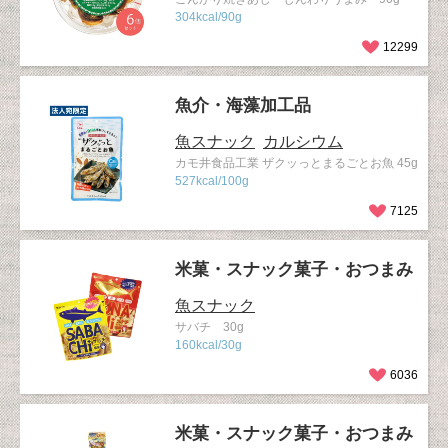
304kcal/90g
12299
魚介・海藻加工品
魚スナック
カルシウム
カモ井食品工業 ザクッっとまるごとお魚 45g
527kcal/100g
7125
米菓・スナック菓子・おつまみ
魚スナック
サバチ 30g
160kcal/30g
6036
米菓・スナック菓子・おつまみ