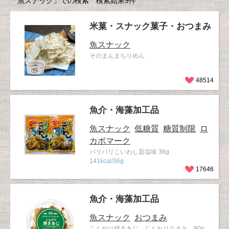
「魚スナック」での検索 検索結果9件
米菓・スナック菓子・おつまみ
魚スナック
そのまんまちりめん
48514
魚介・海藻加工品
魚スナック
低糖質
糖質制限
ロ
カボマーク
パリパリこいわし旨塩味 36g
141kcal/36g
17646
魚介・海藻加工品
魚スナック
おつまみ
こんがり焼きあじ じんわりうまみ 90g