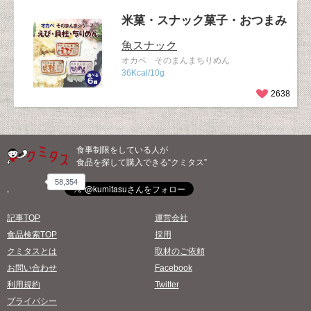
米菓・スナック菓子・おつまみ
魚スナック
オカベ そのまんまちりめん
36Kcal/10g
2638
食事制限をしている人が
食品を探して購入できる“クミタス”
58,354
記事TOP
運営会社
食品検索TOP
採用
クミタスとは
取材のご依頼
お問い合わせ
Facebook
利用規約
Twitter
プライバシー