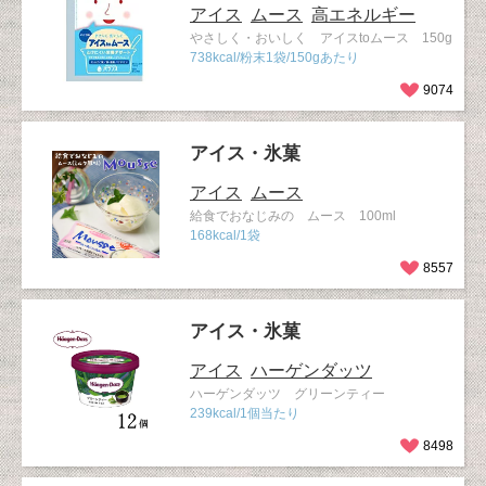
アイス
ムース
高エネルギー
やさしく・おいしく アイスtoムース 150g
738kcal/粉末1袋/150gあたり
9074
アイス・氷菓
アイス
ムース
給食でおなじみの ムース 100ml
168kcal/1袋
8557
アイス・氷菓
アイス
ハーゲンダッツ
ハーゲンダッツ グリーンティー
239kcal/1個当たり
8498