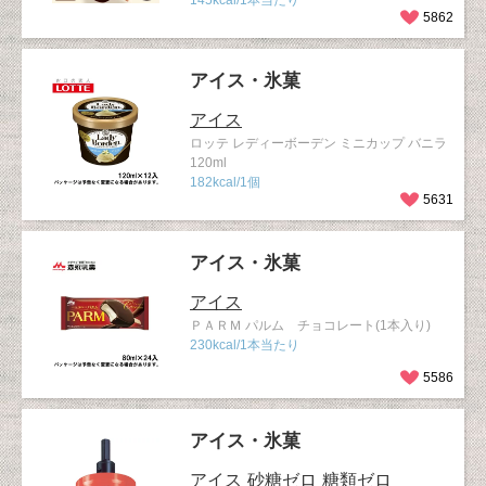
145kcal/1本当たり
5862
アイス・氷菓
アイス
ロッテ レディーボーデン ミニカップ バニラ
120ml
182kcal/1個
5631
アイス・氷菓
アイス
ＰＡＲＭ パルム チョコレート(1本入り)
230kcal/1本当たり
5586
アイス・氷菓
アイス
砂糖ゼロ
糖類ゼロ