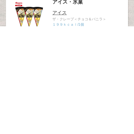
アイス・氷菓
アイス
ザ・クレープ＜チョコ＆バニラ＞
１９９ｋｃａｌ/1個
1235
アイス・氷菓
アイス
グリーンソフト(コーン)
135kcal/1個
1170
アイス・氷菓
アイス
糖質制限
グリコ SUNAO(スナオ) マカダミア＆アーモ
ンド 120ml
110kcal/1個
1119