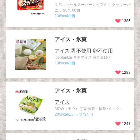
明治エッセルスーパーカップミニ クッキーバ
ニラ 90mlX6個
138kcal/1個
1385
アイス・氷菓
アイス
乳不使用
卵不使用
iceplantze モチアイス 豆乳＆ゆず
138kcal/1個
1283
アイス・氷菓
アイス
MOW（モウ） 宇治抹茶～抹茶×ミルク～
205kcal/1カップ当たり
1247