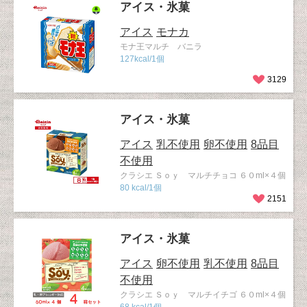
アイス・氷菓
アイス
モナカ
モナ王マルチ バニラ
127kcal/1個
3129
アイス・氷菓
アイス
乳不使用
卵不使用
8品目
不使用
クラシエ Ｓｏｙ マルチチョコ ６０ml×４個
80 kcal/1個
2151
アイス・氷菓
アイス
卵不使用
乳不使用
8品目
不使用
クラシエ Ｓｏｙ マルチイチゴ ６０ml×４個