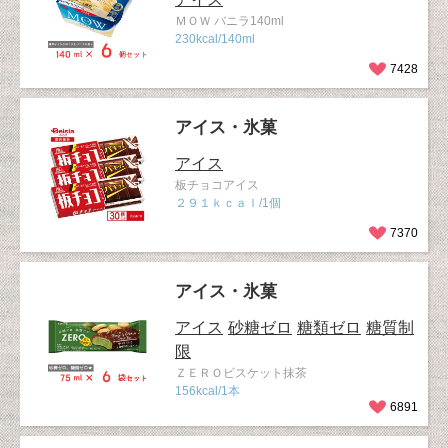
ＭＯＷ バニラ140ml
230kcal/140ml
7428
アイス・氷菓
アイス
板チョコアイス
２９１ｋｃａｌ/1個
7370
アイス・氷菓
アイス
砂糖ゼロ
糖類ゼロ
糖質制
限
ＺＥＲＯビスケット抹茶
156kcal/1本
6891