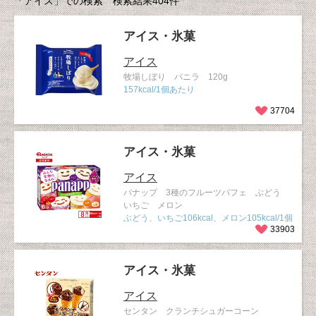
「アイス」での検索 検索結果404件
アイス・氷菓
アイス
牧場しぼり バニラ 120g
157kcal/1個あたり
37704
アイス・氷菓
アイス
パナップ 3種のフルーツパフェ ぶどう
いちご メロン
ぶどう、いちご106kcal、メロン105kcal/1個
33903
アイス・氷菓
アイス
センタン クランチシュガーコーン