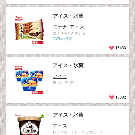
アイス・氷菓
モナカ
アイス
栗入りあずきモナカ
237kcal/1個
16483
アイス・氷菓
アイス
爽 バニラ190ml
15802
アイス・氷菓
アイス
レディボーデン チョコレート