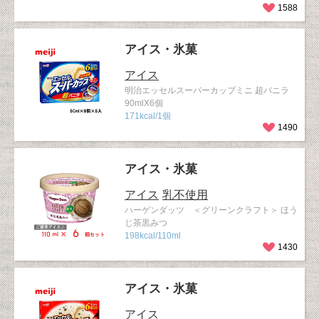
1588
アイス・氷菓
アイス
明治エッセルスーパーカップミニ 超バニラ
90mlX6個
171kcal/1個
1490
アイス・氷菓
アイス
乳不使用
ハーゲンダッツ ＜グリーンクラフト＞ ほう
じ茶黒みつ
198kcal/110ml
1430
アイス・氷菓
アイス