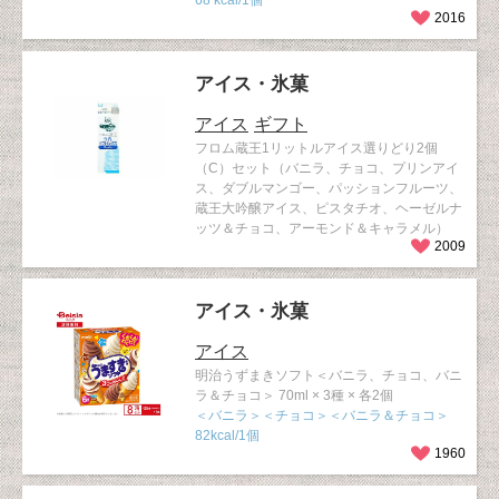
68 kcal/1個
2016
アイス・氷菓
アイス
ギフト
フロム蔵王1リットルアイス選りどり2個
（C）セット（バニラ、チョコ、プリンアイ
ス、ダブルマンゴー、パッションフルーツ、
蔵王大吟醸アイス、ピスタチオ、ヘーゼルナ
ッツ＆チョコ、アーモンド＆キャラメル）
2009
アイス・氷菓
アイス
明治うずまきソフト＜バニラ、チョコ、バニ
ラ＆チョコ＞ 70ml × 3種 × 各2個
＜バニラ＞＜チョコ＞＜バニラ＆チョコ＞
82kcal/1個
1960