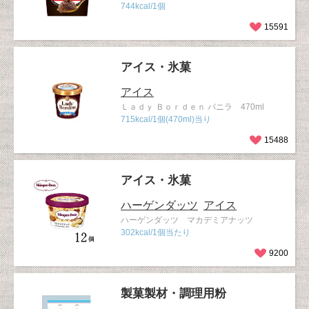
744kcal/1個
15591
アイス・氷菓
アイス
Ｌａｄｙ Ｂｏｒｄｅｎ バニラ 470ml
715kcal/1個(470ml)当り
15488
アイス・氷菓
ハーゲンダッツ
アイス
ハーゲンダッツ マカデミアナッツ
302kcal/1個当たり
9200
製菓製材・調理用粉