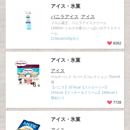
アイス・氷菓
バニラアイス
アイス
フロム蔵王 バニラアイスクリーム
1000ml−ミルクの香りいっぱいのアイスクリ
ーム
215kcal/100g当り
8262
アイス・氷菓
アイス
マルチパック ラバーズコレクション 75ml×6
個
【バニラ】167kcal【ストロベリー】
161kcal【クッキー＆クリーム】168kcal/１
個あたり
7728
アイス・氷菓
アイス