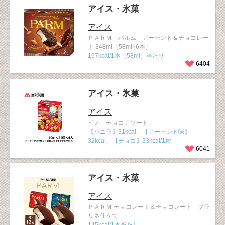
アイス・氷菓
アイス
ＰＡＲＭ パルム アーモンド＆チョコレー
ト 348ml（58ml×6本）
167kcal/1本（58ml）当たり
6404
アイス・氷菓
アイス
ピノ チョコアソート
【バニラ】31kcal、【アーモンド味】
32kcal、【チョコ】33kcal/1粒
6041
アイス・氷菓
アイス
ＰＡＲＭ チョコレート＆チョコレート プラ
リネ仕立て