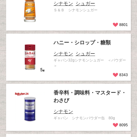
シナモン
シュガー
Ｓ＆Ｂ シナモンシュガー
8801
ハニー・シロップ・糖類
シナモン
シュガー
ギャバン32gシナモンシュガー ＜パウダー
＞
8343
香辛料・調味料・マスタード・
わさび
シナモン
ギャバン シナモンパウダー缶 80g
8095