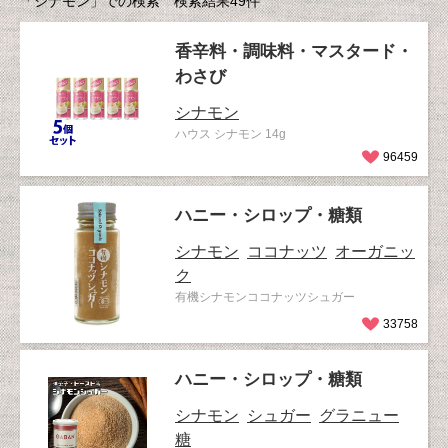
「シナモン」での検索 検索結果49件
香辛料・調味料・マスタード・
わさび
シナモン
ハウス シナモン 14g
96459
ハニー・シロップ・糖類
シナモン
ココナッツ
オーガニッ
ク
有機シナモンココナッツシュガー
33758
ハニー・シロップ・糖類
シナモン
シュガー
グラニュー
糖