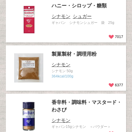
ハニー・シロップ・糖類
シナモン
シュガー
ギャバン シナモンシュガー 袋 25g
7017
製菓製材・調理用粉
シナモン
シナモン 50g
364kcal/100g
6377
香辛料・調味料・マスタード・
わさび
シナモン
ギャバン15gシナモン ＜パウダー＞