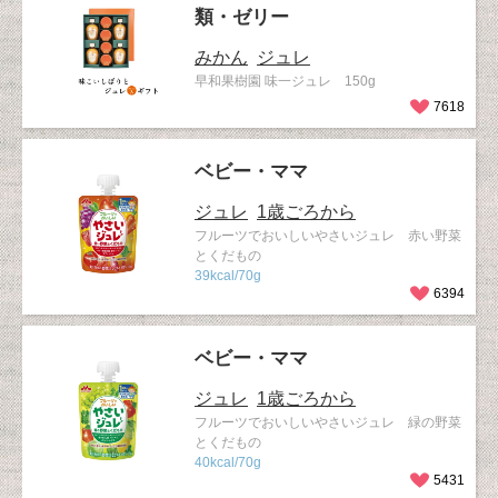
類・ゼリー
みかん
ジュレ
早和果樹園 味一ジュレ 150g
7618
ベビー・ママ
ジュレ
1歳ごろから
フルーツでおいしいやさいジュレ 赤い野菜
とくだもの
39kcal/70g
6394
ベビー・ママ
ジュレ
1歳ごろから
フルーツでおいしいやさいジュレ 緑の野菜
とくだもの
40kcal/70g
5431