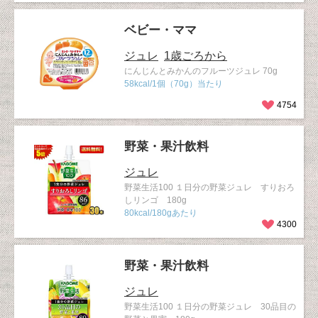
ベビー・ママ
ジュレ
1歳ごろから
にんじんとみかんのフルーツジュレ 70g
58kcal/1個（70g）当たり
4754
野菜・果汁飲料
ジュレ
野菜生活100 １日分の野菜ジュレ すりおろ
しリンゴ 180g
80kcal/180gあたり
4300
野菜・果汁飲料
ジュレ
野菜生活100 １日分の野菜ジュレ 30品目の