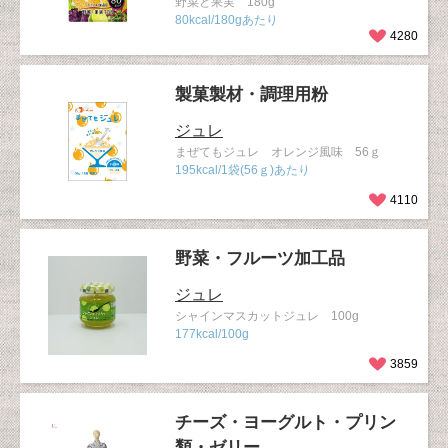
野菜と果実 180g
80kcal/180gあたり
4280
製菓製材・調理用粉
ジュレ
まぜてもジュレ オレンジ風味 56ｇ
195kcal/1袋(56ｇ)あたり
4110
野菜・フルーツ加工品
ジュレ
シャインマスカットジュレ 100g
177kcal/100g
3859
チーズ・ヨーグルト・プリン
類・ゼリー