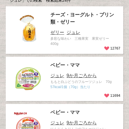
「ジュレ」での検索 検索結果24件
チーズ・ヨーグルト・プリン
類・ゼリー
ゼリー
ジュレ
多彩な味わい 三種果実 果実ゼリー
400g
12767
ベビー・ママ
ジュレ
9か月ごろから
ももと白ぶどうのフルーツジュレ 70g
57kcal/1個（70g）当たり
11694
ベビー・ママ
ジュレ
9か月ごろから