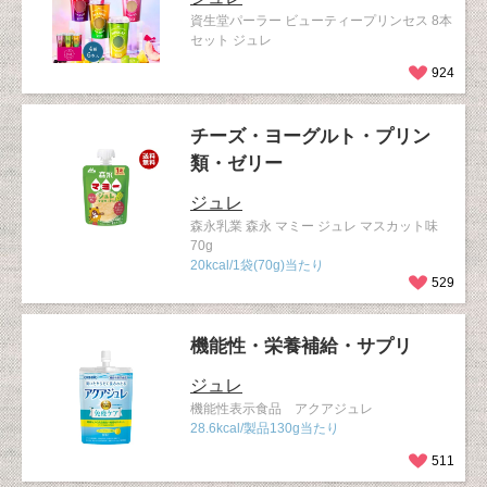
資生堂パーラー ビューティープリンセス 8本
セット ジュレ
924
チーズ・ヨーグルト・プリン
類・ゼリー
ジュレ
森永乳業 森永 マミー ジュレ マスカット味
70g
20kcal/1袋(70g)当たり
529
機能性・栄養補給・サプリ
ジュレ
機能性表示食品 アクアジュレ
28.6kcal/製品130g当たり
511