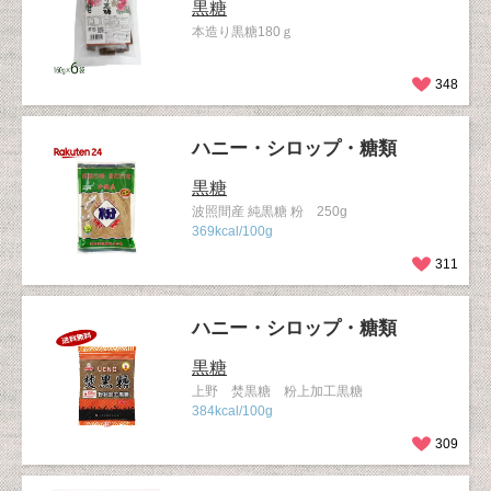
黒糖
本造り黒糖180ｇ
348
ハニー・シロップ・糖類
黒糖
波照間産 純黒糖 粉 250g
369kcal/100g
311
ハニー・シロップ・糖類
黒糖
上野 焚黒糖 粉上加工黒糖
384kcal/100g
309