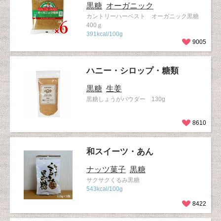
黒糖
オーガニック
カントリーハーベスト オーガニック黒糖
400ｇ
391kcal/100g
9005
ハニー・シロップ・糖類
黒糖
生姜
黒糖しょうがパウダー 130g
8610
和スイーツ・あん
ナッツ菓子
黒糖
サクサクくるみ黒糖
543kcal/100g
8422