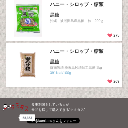
ハニー・シロップ・糖類
黒糖
沖縄 波照間島産黒糖 粒 200ｇ
275
ハニー・シロップ・糖類
黒糖
薩南製糖 粉末黒砂糖加工黒糖 1kg
391kcal/100g
269
食事制限をしている人が
食品を探して購入できる“クミタス”
58,353