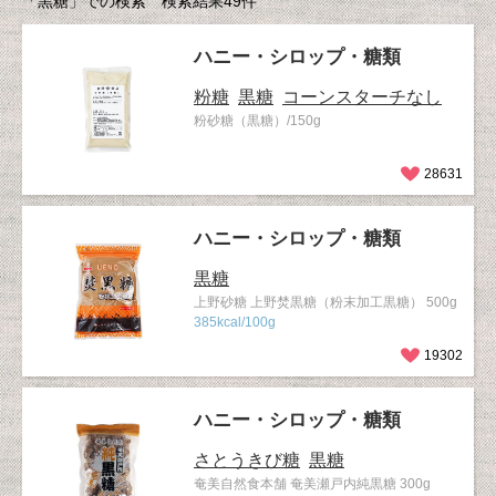
「黒糖」での検索 検索結果49件
ハニー・シロップ・糖類
粉糖
黒糖
コーンスターチなし
粉砂糖（黒糖）/150g
28631
ハニー・シロップ・糖類
黒糖
上野砂糖 上野焚黒糖（粉末加工黒糖） 500g
385kcal/100g
19302
ハニー・シロップ・糖類
さとうきび糖
黒糖
奄美自然食本舗 奄美瀬戸内純黒糖 300g