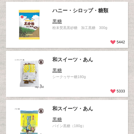
ハニー・シロップ・糖類
黒糖
粉末焚黒黒砂糖 加工黒糖 300g
5442
和スイーツ・あん
黒糖
シークヮサー糖180g
5333
和スイーツ・あん
黒糖
パイン黒糖（180g）