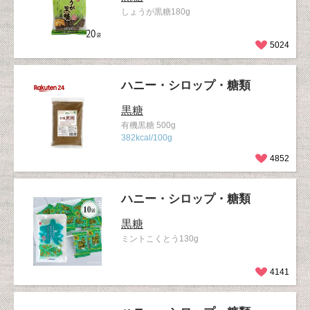
しょうが黒糖180g
5024
ハニー・シロップ・糖類
黒糖
有機黒糖 500g
382kcal/100g
4852
ハニー・シロップ・糖類
黒糖
ミントこくとう130g
4141