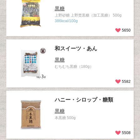
黒糖
上野砂糖 上野焚黒糖（加工黒糖） 500g
386kcal/100g
5650
和スイーツ・あん
黒糖
むちむち黒糖（180g）
5582
ハニー・シロップ・糖類
黒糖
本黒糖 500g
5508