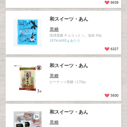
6639
和スイーツ・あん
黒糖
琉球黒糖 チョコっとぅ。塩味 40g
167kcal/40ｇあたり
6327
和スイーツ・あん
黒糖
ピーナッツ黒糖（170g）
5930
和スイーツ・あん
黒糖