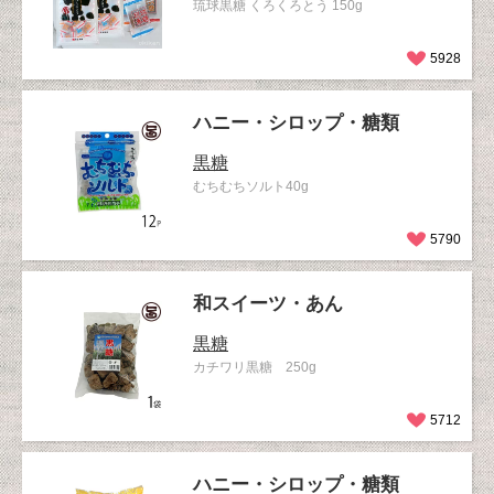
琉球黒糖 くろくろとう 150g
5928
ハニー・シロップ・糖類
黒糖
むちむちソルト40g
5790
和スイーツ・あん
黒糖
カチワリ黒糖 250g
5712
ハニー・シロップ・糖類