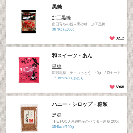
黒糖
加工黒糖
南国育ちの粉末黒砂糖 加工黒糖
387Kcal/100g
8212
和スイーツ・あん
黒糖
琉球黒糖 チョコっとう 40g 5袋セット
171kcal/40ｇあたり
6968
ハニー・シロップ・糖類
黒糖
THE FOOD 沖縄県産のパウダー黒糖 200g
354kcal/100g