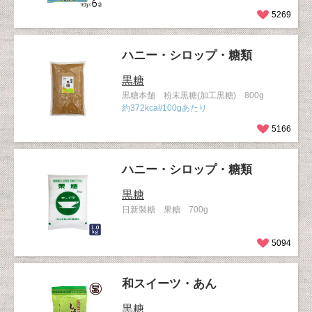
5269
ハニー・シロップ・糖類
黒糖
黒糖本舗 粉末黒糖(加工黒糖) 800g
約372kcal/100gあたり
5166
ハニー・シロップ・糖類
黒糖
日新製糖 果糖 700g
5094
和スイーツ・あん
黒糖