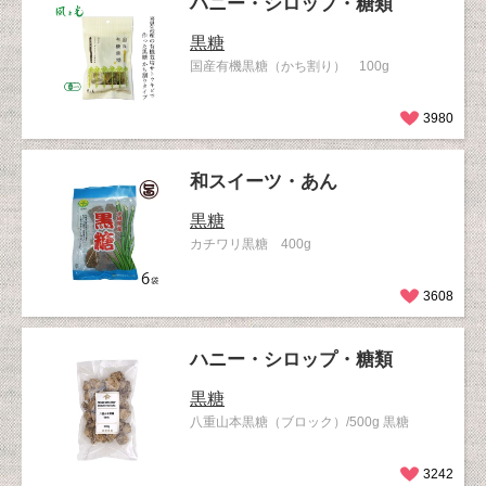
ハニー・シロップ・糖類
黒糖
国産有機黒糖（かち割り） 100g
3980
和スイーツ・あん
黒糖
カチワリ黒糖 400g
3608
ハニー・シロップ・糖類
黒糖
八重山本黒糖（ブロック）/500g 黒糖
3242