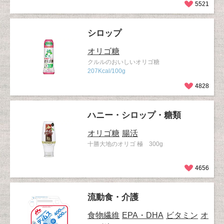
5521
シロップ
オリゴ糖
クルルのおいしいオリゴ糖
207Kcal/100g
4828
ハニー・シロップ・糖類
オリゴ糖
腸活
十勝大地のオリゴ 極 300g
4656
流動食・介護
食物繊維
EPA・DHA
ビタミン
オ