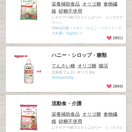
栄養補助食品
オリゴ糖
食物繊
維
砂糖不使用
レナケアーMCT入りミニゼリー ミックスグ
リーン
53kcal/1個（メロン・りんご・ベリーミック
ス共通）25g当たり
28511
ハニー・シロップ・糖類
てんさい糖
オリゴ糖
腸活
北海道 てんさいオリゴ 1kg
282kcal/100g
28042
流動食・介護
栄養補助食品
オリゴ糖
食物繊
維
砂糖不使用
レナケアーMCT入りミニゼリー ミックスピ