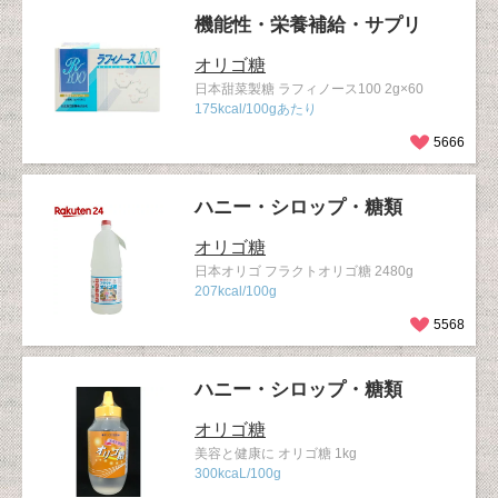
機能性・栄養補給・サプリ
オリゴ糖
日本甜菜製糖 ラフィノース100 2g×60
175kcal/100gあたり
5666
ハニー・シロップ・糖類
オリゴ糖
日本オリゴ フラクトオリゴ糖 2480g
207kcal/100g
5568
ハニー・シロップ・糖類
オリゴ糖
美容と健康に オリゴ糖 1kg
300kcaL/100g