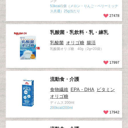
ンク
53kcal/1個（メロン・りんご・ベリーミック
ス共通）25g当たり
27478
乳酸菌・乳飲料・乳・練乳
乳酸菌
オリゴ糖
腸活
乳酸菌オリゴ糖 40g（2g×20袋）
17997
流動食・介護
食物繊維
EPA・DHA
ビタミン
オリゴ糖
ディムス 200ml
200kcal/200ml
17942