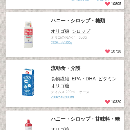
10805
ハニー・シロップ・糖類
オリゴ糖
シロップ
オリゴのおかげ 650g
230kcal/100g
10728
流動食・介護
食物繊維
EPA・DHA
ビタミン
オリゴ糖
ディムス 200ml ケース
200kcal/200ml
10320
ハニー・シロップ・甘味料・糖
オリゴ糖