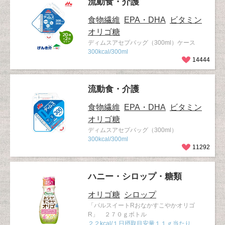
流動食・介護
食物繊維
EPA・DHA
ビタミン
オリゴ糖
ディムスアセプバッグ（300ml）ケース
300kcal/300ml
14444
流動食・介護
食物繊維
EPA・DHA
ビタミン
オリゴ糖
ディムスアセプバッグ（300ml）
300kcal/300ml
11292
ハニー・シロップ・糖類
オリゴ糖
シロップ
「パルスイートRおなかすこやかオリゴ
R」 ２７０ｇボトル
２２kcal/１日摂取目安量１１ｇ当たり