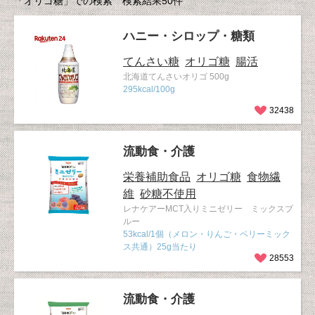
「オリゴ糖」での検索 検索結果50件
ハニー・シロップ・糖類
てんさい糖
オリゴ糖
腸活
北海道てんさいオリゴ 500g
295kcal/100g
32438
流動食・介護
栄養補助食品
オリゴ糖
食物繊
維
砂糖不使用
レナケアーMCT入りミニゼリー ミックスブ
ルー
53kcal/1個（メロン・りんご・ベリーミック
ス共通）25g当たり
28553
流動食・介護