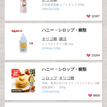
日本甜菜製糖 ビートオリゴ 300g
295kcal/100g
10307
ハニー・シロップ・糖類
オリゴ糖
腸活
イソマルトオリゴ糖 1kg
285kcaL/100g
10264
ハニー・シロップ・糖類
シロップ
オリゴ糖
沖縄・奄美のきびオリゴ（フラクトオリゴ糖/
国産原料） 350g
257kcal/100g
9808