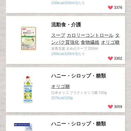
100kcal/100ml当たり
3376
流動食・介護
スープ
カロリーコントロール
タ
ンパク質強化
食物繊維
オリゴ糖
栄養支援 まめのスープ 200ml
100kcal/100ml当たり
3302
ハニー・シロップ・糖類
オリゴ糖
日本オリゴ フラクトオリゴ糖 700g
207kcal/100g
3059
ハニー・シロップ・糖類