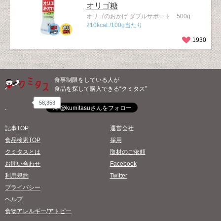
オリゴ糖
オリゴのおかげ ダブルサポート 500g
210kcaL/100g当たり
1930
食事制限をしている人が
食品を探して購入できる“クミタス”
58,353
記事TOP
運営会社
食品検索TOP
採用
クミタスとは
取材のご依頼
お問い合わせ
Facebook
利用規約
Twitter
プライバシー
ヘルプ
食物アレルギー/アトピー