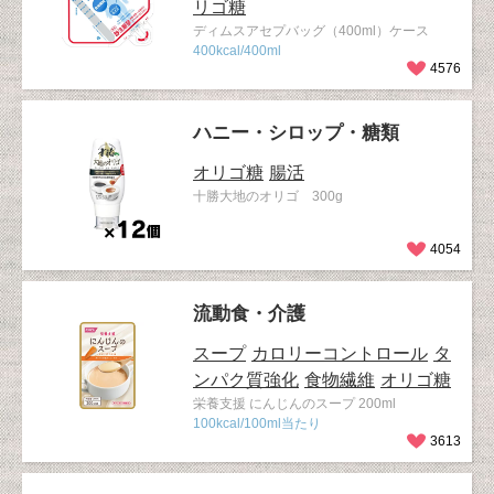
リゴ糖
ディムスアセプバッグ（400ml）ケース
400kcal/400ml
4576
ハニー・シロップ・糖類
オリゴ糖
腸活
十勝大地のオリゴ 300g
4054
流動食・介護
スープ
カロリーコントロール
タ
ンパク質強化
食物繊維
オリゴ糖
栄養支援 にんじんのスープ 200ml
100kcal/100ml当たり
3613