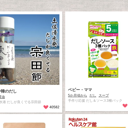
ベビー・ママ
中韓のだし
5か月頃から
だし
スープ
醤油
手作り応援 だし＆ソース3種パック
水港 だしが良くでる宗田節
40582