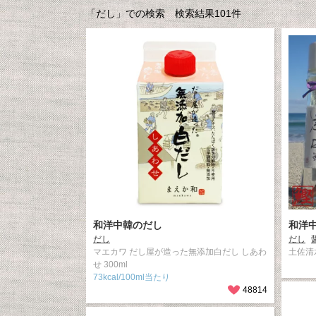
「だし」での検索 検索結果101件
和洋中韓のだし
和洋
だし
だし
マエカワ だし屋が造った無添加白だし しあわ
土佐清
せ 300ml
73kcal/100ml当たり
48814