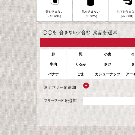
卵を含まない
乳を含まない
えびを含まな
（43,636）
（35,925）
（47,680）
卵
乳
小麦
そ
牛肉
くるみ
さけ
さ
バナナ
ごま
カシューナッツ
アー