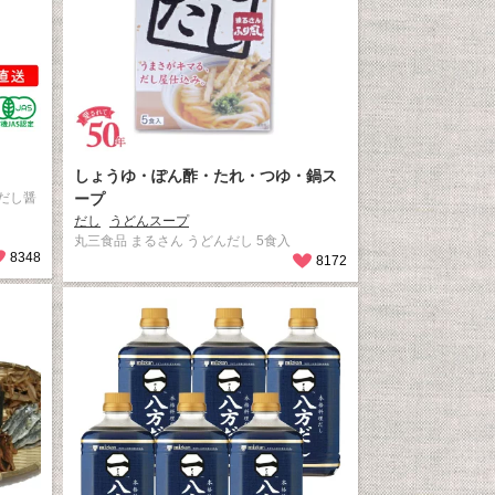
しょうゆ・ぽん酢・たれ・つゆ・鍋ス
だし醤
ープ
だし
うどんスープ
丸三食品 まるさん うどんだし 5食入
8348
8172