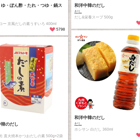
うゆ・ぽん酢・たれ・つゆ・鍋ス
和洋中韓のだし
だし
だし&栄養スープ 500g
コー 京風だしの素うすいろ 400ml
5798
和洋中韓のだし
中韓のだし
だし
ホシサン 白だし 360ml
モ 直火焼本かつおだしの素 500g×2袋