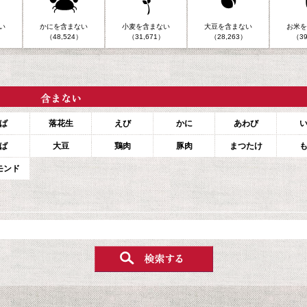
い
かにを含まない
小麦を含まない
大豆を含まない
お米を
（48,524）
（31,671）
（28,263）
（39
ば
落花生
えび
かに
あわび
ば
大豆
鶏肉
豚肉
まつたけ
モンド