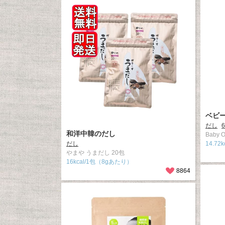
ベビ
だし
和洋中韓のだし
Baby
だし
14.72k
やまや うまだし 20包
16kcal/1包（8gあたり）
8864