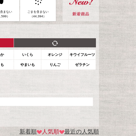
含まない
ごまを含まない
,599）
（44,394）
いか
いくら
オレンジ
キウイフルーツ
もも
やまいも
りんご
ゼラチン
新着順
人気順
最近の人気順