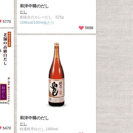
和洋中韓のだし
だし
創味京のカレーだし 525g
5770
158kcal/100mlあたり
5698
和洋中韓のだし
だし
5470
特選料亭白だし 1800ml