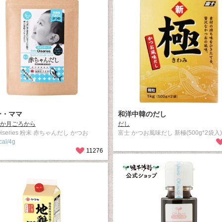
ー・ママ
和洋中韓のだし
6か月ごろから
だし
 Oiseries 粉末 赤ちゃんだし かつお
富士 かつお風味だし 新極(500g*2袋入)
cal/4g
11276