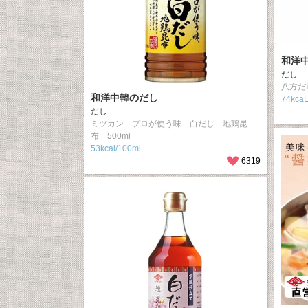
和洋
だし
八方だし
和洋中韓のだし
74kca
だし
ミツカン プロが使う味 白だし 地鶏昆
布 500ml
53kcal/100ml
6319