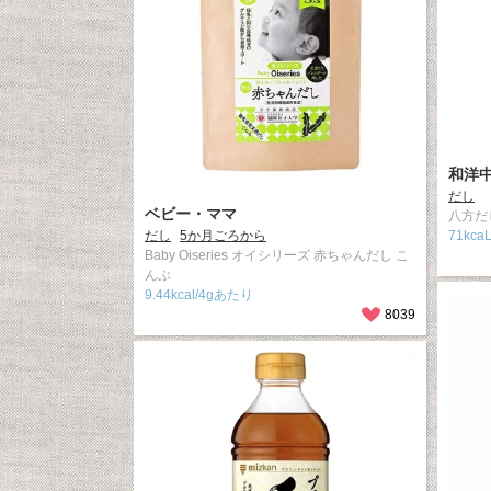
和洋
だし
ベビー・ママ
八方だし
だし
5か月ごろから
71kca
Baby Oiseries オイシリーズ 赤ちゃんだし こ
んぶ
9.44kcal/4gあたり
8039