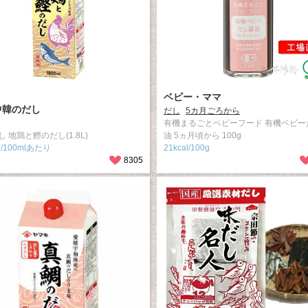
ベビー・ママ
中韓のだし
だし
5カ月ごろから
有機まるごとベビーフード 有機ベビー
 地鶏と鰹のだし(1.8L)
油 5ヵ月頃から 100g
L/100mlあたり
21kcal/100g
8305