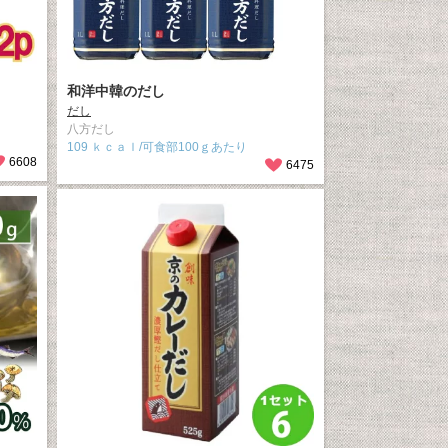
和洋中韓のだし
だし
八方だし
109 ｋｃａｌ/可食部100ｇあたり
6608
6475