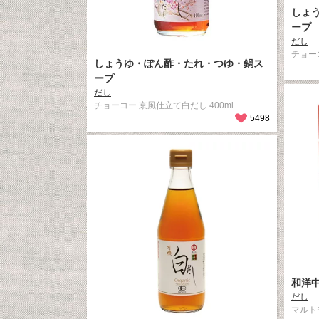
しょ
ープ
だし
チョー
しょうゆ・ぽん酢・たれ・つゆ・鍋ス
ープ
だし
チョーコー 京風仕立て白だし 400ml
5498
和洋
だし
マルト