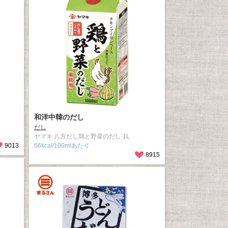
和洋中韓のだし
だし
ヤマキ 八方だし鶏と野菜のだし 1L
9013
66kcal/100mlあたり
8915