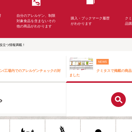
対
自分のアレルゲン、制限
購入・ブックマーク履歴
ク
く
対象食品を含まないその
がわかります
品
他の商品がわかります
役立つ情報満載！
NEWS
ン/工場内でのアレルゲンチェックの対
クミタスで掲載の商品
ました