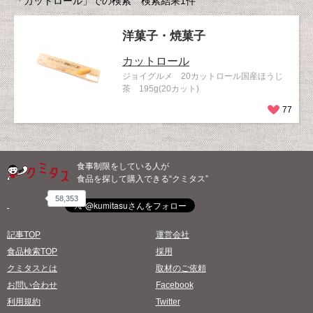
「カットロール」での検索 検索結果1件
洋菓子・焼菓子
カットロール
ジョイグルメ 20カットロール国産ほうじ
茶 195g(20カット)
77
食事制限をしている人が
食品を探して購入できる“クミタス”
58,353
記事TOP
運営会社
食品検索TOP
採用
クミタスとは
取材のご依頼
お問い合わせ
Facebook
利用規約
Twitter