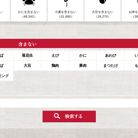
い
かにを含まない
小麦を含まない
大豆を含まない
お米を
（48,542）
（31,680）
（28,270）
（39
ば
落花生
えび
かに
あわび
ば
大豆
鶏肉
豚肉
まつたけ
モンド