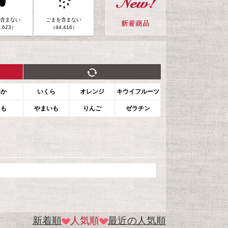
含まない
ごまを含まない
,623）
（44,416）
いか
いくら
オレンジ
キウイフルーツ
もも
やまいも
りんご
ゼラチン
新着順
人気順
最近の人気順