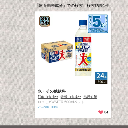
「軟骨由来成分」での検索 検索結果1件
水・その他飲料
筋肉由来成分
軟骨由来成分
歩行対策
ロコモアWATER 500mlペット
25kcal/100ml
84