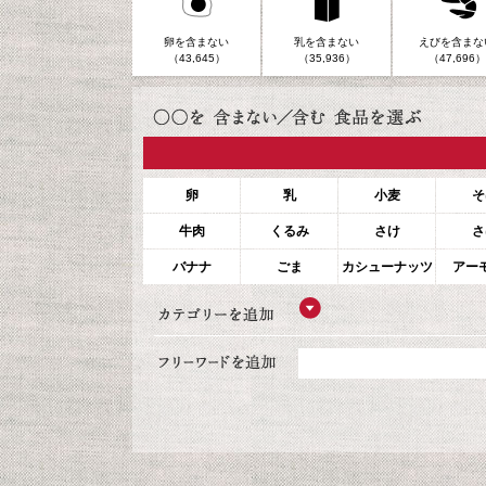
卵を含まない
乳を含まない
えびを含まな
（43,645）
（35,936）
（47,696）
卵
乳
小麦
そ
牛肉
くるみ
さけ
さ
バナナ
ごま
カシューナッツ
アー