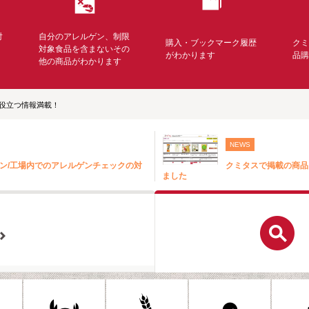
対
自分のアレルゲン、制限
購入・ブックマーク履歴
ク
く
対象食品を含まないその
がわかります
品
他の商品がわかります
役立つ情報満載！
NEWS
ン/工場内でのアレルゲンチェックの対
クミタスで掲載の商品
ました