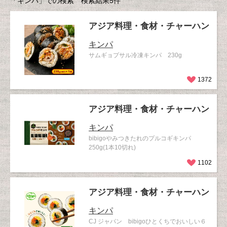
「キンパ」での検索 検索結果5件
アジア料理・食材・チャーハン
キンパ
サムギョプサル冷凍キンパ 230g
1372
アジア料理・食材・チャーハン
キンパ
bibigoやみつきたれのプルコギキンパ
250g(1本10切れ)
1102
アジア料理・食材・チャーハン
キンパ
CJ ジャパン bibigoひとくちでおいしい６