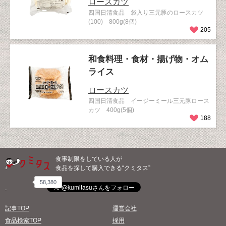
ロースカツ
四国日清食品 袋入り三元豚のロースカツ
(100) 800g(8個)
205
和食料理・食材・揚げ物・オム
ライス
ロースカツ
四国日清食品 イージーミール三元豚ロース
カツ 400g(5個)
188
食事制限をしている人が
食品を探して購入できる“クミタス”
58,380
記事TOP
運営会社
食品検索TOP
採用