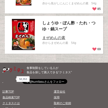
赤から焦がしにんにくまぜめんの素 54g
85
しょうゆ・ぽん酢・たれ・つ
ゆ・鍋スープ
まぜめんの素
赤からまぜめんの素 54g
69
食事制限をしている人が
食品を探して購入できる“クミタス”
58,353
記事TOP
運営会社
食品検索TOP
採用
クミタスとは
取材のご依頼