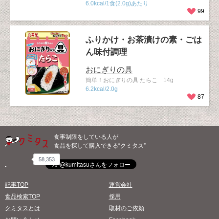
6.0kcal/1食(2.0g)あたり
99
ふりかけ・お茶漬けの素・ごは
ん味付調理
おにぎりの具
簡単！おにぎりの具 たらこ 14g
6.2kcal/2.0g
87
食事制限をしている人が
食品を探して購入できる“クミタス”
58,353
記事TOP
運営会社
食品検索TOP
採用
クミタスとは
取材のご依頼