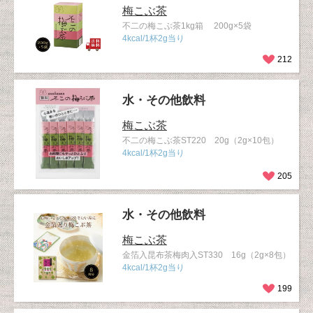
梅こぶ茶
不二の梅こぶ茶1kg箱 200g×5袋
4kcal/1杯2g当り
212
水・その他飲料
梅こぶ茶
不二の梅こぶ茶ST220 20g（2g×10包）
4kcal/1杯2g当り
205
水・その他飲料
梅こぶ茶
金箔入昆布茶梅肉入ST330 16g（2g×8包）
4kcal/1杯2g当り
199