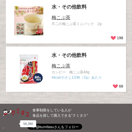
水・その他飲料
梅こぶ茶
不二の梅こぶ茶ミニパック 2g
198
水・その他飲料
梅こぶ茶
カンピー 梅こぶ茶48g
4kcal/小さじ1/2杯（2g）あたり
68
食事制限をしている人が
食品を探して購入できる“クミタス”
58,380