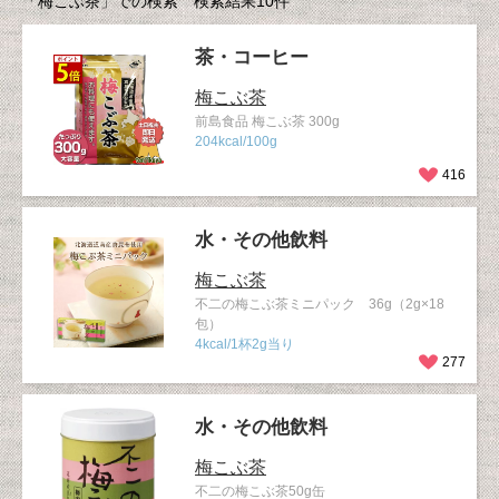
「梅こぶ茶」での検索 検索結果10件
茶・コーヒー
梅こぶ茶
前島食品 梅こぶ茶 300g
204kcal/100g
416
水・その他飲料
梅こぶ茶
不二の梅こぶ茶ミニパック 36g（2g×18
包）
4kcal/1杯2g当り
277
水・その他飲料
梅こぶ茶
不二の梅こぶ茶50g缶