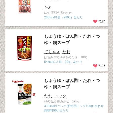
たれ
味仙 手羽先煮のたれ
266kcal/1袋（280g）当たり
7184
しょうゆ・ぽん酢・たれ・つ
ゆ・鍋スープ
てりやき
たれ
はちみつてりやきのたれ 100g
54kcal/1人前（29g）あたり
7116
しょうゆ・ぽん酢・たれ・つ
ゆ・鍋スープ
たれ
トック
韓の食菜 豚カルビ 190g
339kcal/1パック(炒め用トック100g+合わせ
調味料90g)当たり