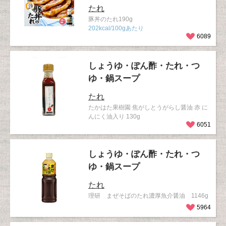
たれ
豚丼のたれ190g
202kcal/100gあたり
6089
しょうゆ・ぽん酢・たれ・つ
ゆ・鍋スープ
たれ
たかはた果樹園 焦がしとうがらし醤油 赤 に
んにく油入り 130g
6051
しょうゆ・ぽん酢・たれ・つ
ゆ・鍋スープ
たれ
理研 まぜそばのたれ濃厚魚介醤油 1146g
5964