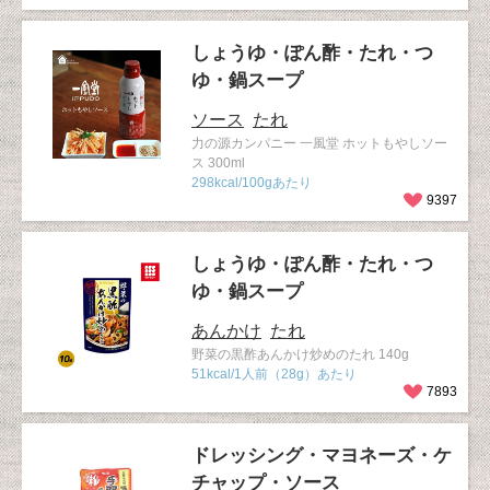
しょうゆ・ぽん酢・たれ・つ
ゆ・鍋スープ
ソース
たれ
力の源カンパニー 一風堂 ホットもやしソー
ス 300ml
298kcal/100gあたり
9397
しょうゆ・ぽん酢・たれ・つ
ゆ・鍋スープ
あんかけ
たれ
野菜の黒酢あんかけ炒めのたれ 140g
51kcal/1人前（28g）あたり
7893
ドレッシング・マヨネーズ・ケ
チャップ・ソース