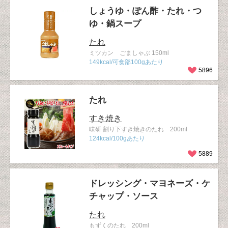
しょうゆ・ぽん酢・たれ・つ
ゆ・鍋スープ
たれ
ミツカン ごましゃぶ 150ml
149kcal/可食部100gあたり
5896
たれ
すき焼き
味研 割り下すき焼きのたれ 200ml
124kcal/100gあたり
5889
ドレッシング・マヨネーズ・ケ
チャップ・ソース
たれ
もずくのたれ 200ml