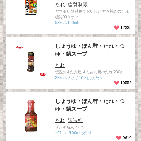
たれ
糖質制限
ヤマモリ 無砂糖でおいしい すき焼きのたれ
糖質90％オフ
53kcal/100ml
12335
しょうゆ・ぽん酢・たれ・つ
ゆ・鍋スープ
たれ
伝説のすた丼屋 すたみな焼のたれ 230g
23kcal/大さじ1(18ｇ)あたり
10552
しょうゆ・ぽん酢・たれ・つ
ゆ・鍋スープ
たれ
調味料
ザンギ名人150ml
107kcal/100mlあたり
9610