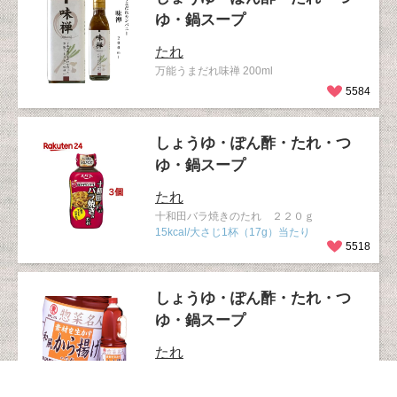
ゆ・鍋スープ
たれ
万能うまだれ味禅 200ml
5584
しょうゆ・ぽん酢・たれ・つ
ゆ・鍋スープ
たれ
十和田バラ焼きのたれ ２２０ｇ
15kcal/大さじ1杯（17g）当たり
5518
しょうゆ・ぽん酢・たれ・つ
ゆ・鍋スープ
たれ
ヒガシマル 惣菜名人 素材を生かす和風から
揚げのたれ 2.0kg