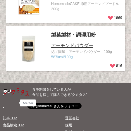
HomemadeCAKE 徳用アーモンドプードル
200g
1869
製菓製材・調理用粉
アーモンドパウダー
紀ノ国屋 アーモンドパウダー 100g
587kcal/100g
816
食事制限をしている人が
食品を探して購入できる“クミタス”
58,354
記事TOP
運営会社
食品検索TOP
採用