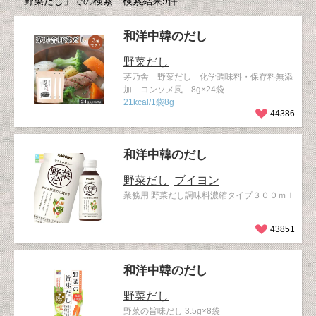
「野菜だし」での検索 検索結果9件
和洋中韓のだし
野菜だし
茅乃舎 野菜だし 化学調味料・保存料無添
加 コンソメ風 8g×24袋
21kcal/1袋8g
44386
和洋中韓のだし
野菜だし
ブイヨン
業務用 野菜だし調味料濃縮タイプ３００ｍｌ
43851
和洋中韓のだし
野菜だし
野菜の旨味だし 3.5g×8袋