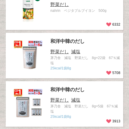
野菜だし
nahrin ベジタブルブイヨン 500g
6332
和洋中韓のだし
野菜だし
減塩
茅乃舎 減塩 野菜だし 8g×22袋 67％減
塩
25kcal/1袋8g
5708
和洋中韓のだし
野菜だし
減塩
茅乃舎 減塩 野菜だし 8g×5袋 67％減
塩
25kcal/1袋8g
3913