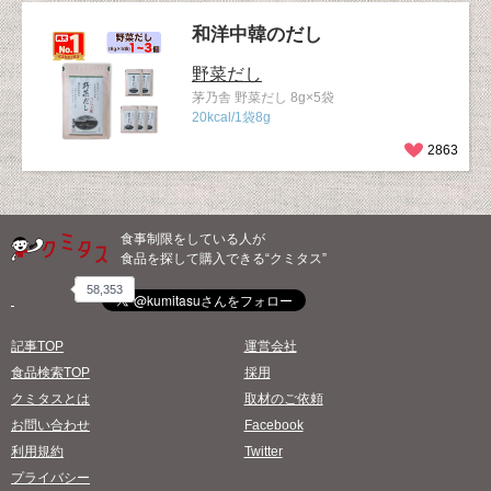
和洋中韓のだし
野菜だし
茅乃舎 野菜だし 8g×5袋
20kcal/1袋8g
2863
食事制限をしている人が
食品を探して購入できる“クミタス”
58,353
記事TOP
運営会社
食品検索TOP
採用
クミタスとは
取材のご依頼
お問い合わせ
Facebook
利用規約
Twitter
プライバシー