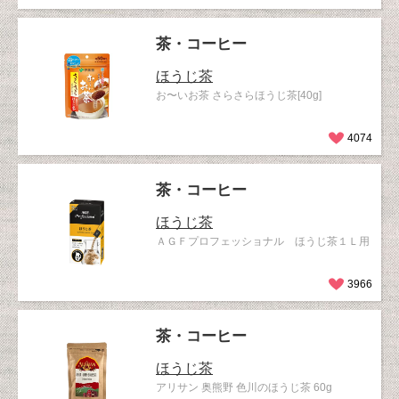
茶・コーヒー
ほうじ茶
お〜いお茶 さらさらほうじ茶[40g]
4074
茶・コーヒー
ほうじ茶
ＡＧＦプロフェッショナル ほうじ茶１Ｌ用
3966
茶・コーヒー
ほうじ茶
アリサン 奥熊野 色川のほうじ茶 60g