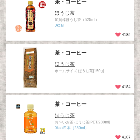
茶・コーヒー
ほうじ茶
加賀棒ほうじ茶（525ml）
0kcal
4185
茶・コーヒー
ほうじ茶
ホームサイズ ほうじ茶[150g]
4184
茶・コーヒー
ほうじ茶
お〜いお茶 ほうじ茶[PET/280ml]
0kcal/1本（280ml）
4107