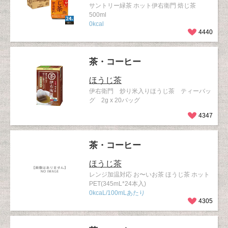
サントリー緑茶 ホット伊右衛門 焙じ茶
500ml
0kcal
4440
茶・コーヒー
ほうじ茶
伊右衛門 炒り米入りほうじ茶 ティーバッ
グ 2g x 20バッグ
4347
茶・コーヒー
ほうじ茶
レンジ加温対応 お〜いお茶 ほうじ茶 ホット
PET(345mL*24本入)
0kcaL/100mLあたり
4305