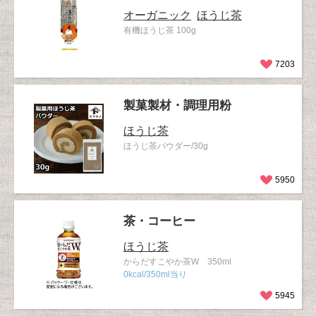
オーガニック
ほうじ茶
有機ほうじ茶 100g
7203
製菓製材・調理用粉
ほうじ茶
ほうじ茶パウダー/30g
5950
茶・コーヒー
ほうじ茶
からだすこやか茶W 350ml
0kcal/350ml当り
5945