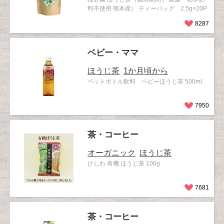
料不使用 熊本産） ティーバッグ 2.5g×20P
8287
ベビー・ママ
ほうじ茶
1か月頃から
ペットボトル飲料 ベビーほうじ茶 500ml
7950
茶・コーヒー
オーガニック
ほうじ茶
ひしわ 有機 ほうじ茶 100g
7681
茶・コーヒー