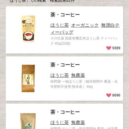
「ほうじ茶」での検索 検索結果82件
茶・コーヒー
ほうじ茶
オーガニック
無漂白テ
ィーバッグ
小川生薬 国産有機玄米ほうじ茶 ティーバッ
グ 40g(20袋)
9389
茶・コーヒー
ほうじ茶
無農薬
桜野園 一福ほうじ茶（栽培期間中 農薬・化
学肥料不使用 熊本産） 80g
8696
茶・コーヒー
ほうじ茶
無農薬
桜野園 ほうじ茶（栽培期間中 農薬・化学肥