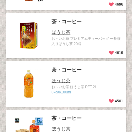
4696
茶・コーヒー
ほうじ茶
お～いお茶 プレミアムティーバッグ 一番茶
入りほうじ茶 20袋
4619
茶・コーヒー
ほうじ茶
お～いお茶 ほうじ茶 PET 2L
0kcal/100ml
4501
茶・コーヒー
ほうじ茶