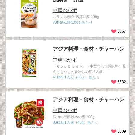
中華おかず
バランス献立 麻婆豆腐 100g
78Kcal/1袋(100g)あたり
5567
アジア料理・食材・チャーハン
中華おかず
「Ｃｏｏｋ Ｄｏ R」（中華合わせ調味料）豚
肉ともやしの香味炒め用 2人前
41kcal/1人分（29ｇ）あたり
5532
アジア料理・食材・チャーハン
中華おかず
豚肉の黒酢炒めの素 100g
80kcal/1人前（40g）あたり
5009