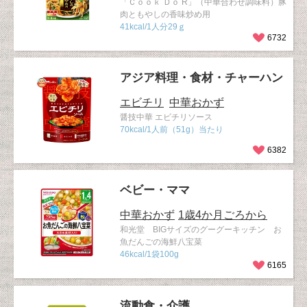
「Ｃｏｏｋ Ｄｏ R」（中華合わせ調味料）豚
肉ともやしの香味炒め用
41kcal/1人分29ｇ
6732
アジア料理・食材・チャーハン
エビチリ
中華おかず
醤技中華 エビチリソース
70kcal/1人前（51g）当たり
6382
ベビー・ママ
中華おかず
1歳4か月ごろから
和光堂 BIGサイズのグーグーキッチン お
魚だんごの海鮮八宝菜
46kcal/1袋100g
6165
流動食・介護