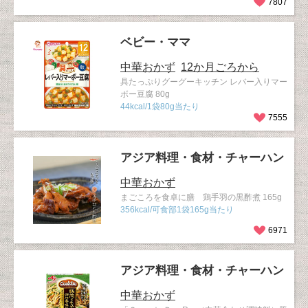
7807
ベビー・ママ
中華おかず
12か月ごろから
具たっぷりグーグーキッチン レバー入りマー
ボー豆腐 80g
44kcal/1袋80g当たり
7555
アジア料理・食材・チャーハン
中華おかず
まごころを食卓に膳 鶏手羽の黒酢煮 165g
356kcal/可食部1袋165g当たり
6971
アジア料理・食材・チャーハン
中華おかず