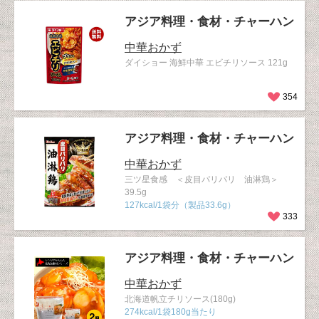
アジア料理・食材・チャーハン
中華おかず
ダイショー 海鮮中華 エビチリソース 121g
354
アジア料理・食材・チャーハン
中華おかず
三ツ星食感 ＜皮目パリパリ 油淋鶏＞
39.5g
127kcal/1袋分（製品33.6g）
333
アジア料理・食材・チャーハン
中華おかず
北海道帆立チリソース(180g)
274kcal/1袋180g当たり