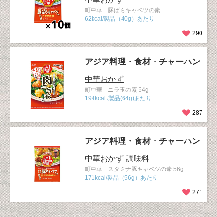
町中華 豚ばらキャベツの素
62kcal/製品（40g）あたり
290
アジア料理・食材・チャーハン
中華おかず
町中華 ニラ玉の素 64g
194kcal /製品(64g)あたり
287
アジア料理・食材・チャーハン
中華おかず
調味料
町中華 スタミナ豚キャベツの素 56g
171kcal/製品（56g）あたり
271