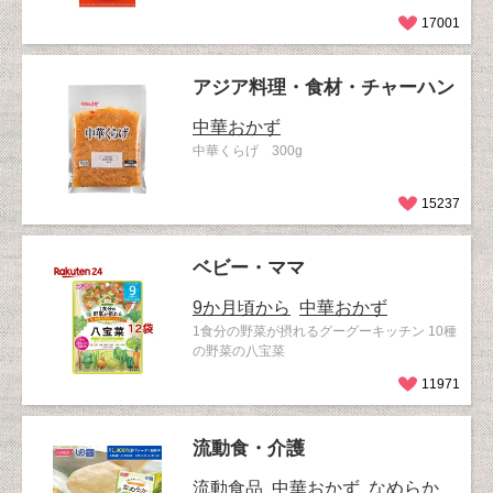
17001
アジア料理・食材・チャーハン
中華おかず
中華くらげ 300g
15237
ベビー・ママ
9か月頃から
中華おかず
1食分の野菜が摂れるグーグーキッチン 10種
の野菜の八宝菜
11971
流動食・介護
流動食品
中華おかず
なめらか