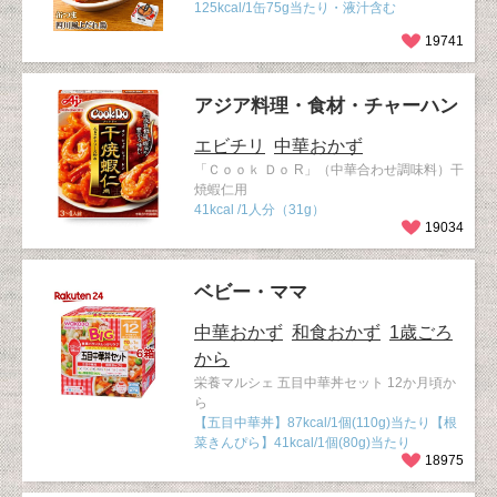
125kcal/1缶75g当たり・液汁含む
19741
アジア料理・食材・チャーハン
エビチリ
中華おかず
「Ｃｏｏｋ Ｄｏ R」（中華合わせ調味料）干
焼蝦仁用
41kcal /1人分（31g）
19034
ベビー・ママ
中華おかず
和食おかず
1歳ごろ
から
栄養マルシェ 五目中華丼セット 12か月頃か
ら
【五目中華丼】87kcal/1個(110g)当たり【根
菜きんぴら】41kcal/1個(80g)当たり
18975