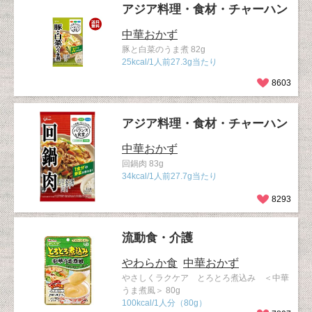
アジア料理・食材・チャーハン
中華おかず
豚と白菜のうま煮 82g
25kcal/1人前27.3g当たり
8603
アジア料理・食材・チャーハン
中華おかず
回鍋肉 83g
34kcal/1人前27.7g当たり
8293
流動食・介護
やわらか食
中華おかず
やさしくラクケア とろとろ煮込み ＜中華
うま煮風＞ 80g
100kcal/1人分（80g）