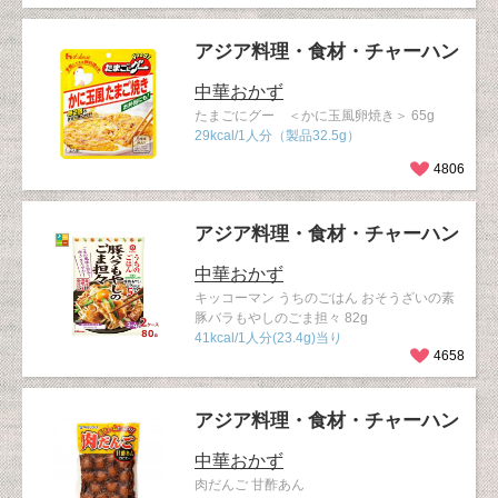
アジア料理・食材・チャーハン
中華おかず
たまごにグー ＜かに玉風卵焼き＞ 65g
29kcal/1人分（製品32.5g）
4806
アジア料理・食材・チャーハン
中華おかず
キッコーマン うちのごはん おそうざいの素
豚バラもやしのごま担々 82g
41kcal/1人分(23.4g)当り
4658
アジア料理・食材・チャーハン
中華おかず
肉だんご 甘酢あん