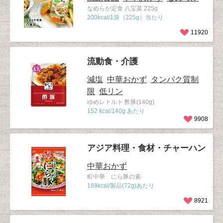
なめらか定食 八宝菜 225g
200kcal/1袋（225g）当たり
11920
流動食・介護
減塩
中華おかず
タンパク質制
限
低リン
ゆめレトルト 酢豚(140g)
152 kcal/140g あたり
9908
アジア料理・食材・チャーハン
中華おかず
町中華 にら豚の素
188kcal/製品(72g)あたり
8921