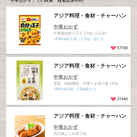
「中華おかず」での検索 検索結果49件
アジア料理・食材・チャーハン
中華おかず
中華風肉炒り玉子 175g（2人前）
153kcal/2人前（175g）当たり
57700
アジア料理・食材・チャーハン
中華おかず
冨貴 純植物性 中華うま煮の素 130g
195kcal/1袋・130gあたり
27440
アジア料理・食材・チャーハン
中華おかず
四川風よだれ鶏 75g