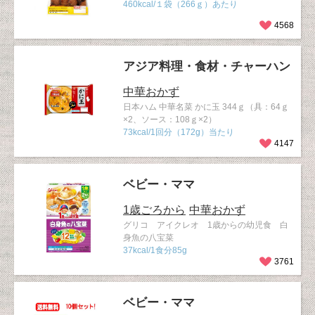
460kcal/１袋（266ｇ）あたり
4568
アジア料理・食材・チャーハン
中華おかず
日本ハム 中華名菜 かに玉 344ｇ（具：64ｇ
×2、ソース：108ｇ×2）
73kcal/1回分（172g）当たり
4147
ベビー・ママ
1歳ごろから
中華おかず
グリコ アイクレオ 1歳からの幼児食 白
身魚の八宝菜
37kcal/1食分85g
3761
ベビー・ママ