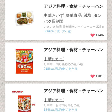
アジア料理・食材・チャーハン
中華おかず
冷凍食品
減塩
タン
パク質制限
いきいき御膳 甘辛味噌のホイコーロー 225ｇ
306kcal/1食（225g）
17497
アジア料理・食材・チャーハン
中華おかず
町中華 肉野菜炒めの素 64g
218kcal/製品(64g)あたり
17015
アジア料理・食材・チャーハン
中華おかず
町中華 台湾肉もやしの素
134kcal/製品(64g)あたり