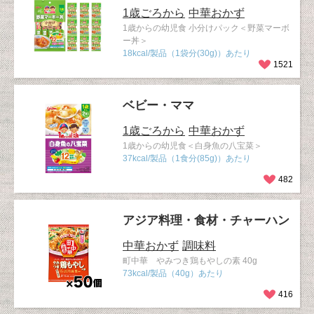
1歳ごろから
中華おかず
1歳からの幼児食 小分けパック＜野菜マーボ
ー丼＞
18kcal/製品（1袋分(30g)）あたり
1521
ベビー・ママ
1歳ごろから
中華おかず
1歳からの幼児食＜白身魚の八宝菜＞
37kcal/製品（1食分(85g)）あたり
482
アジア料理・食材・チャーハン
中華おかず
調味料
町中華 やみつき鶏もやしの素 40g
73kcal/製品（40g）あたり
416