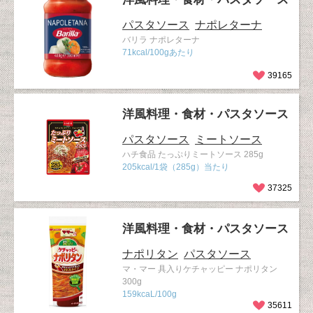
パスタソース
ナポレターナ
バリラ ナポレターナ
71kcal/100gあたり
39165
洋風料理・食材・パスタソース
パスタソース
ミートソース
ハチ食品 たっぷりミートソース 285g
205kcal/1袋（285g）当たり
37325
洋風料理・食材・パスタソース
ナポリタン
パスタソース
マ・マー 具入りケチャッピー ナポリタン
300g
159kcaL/100g
35611