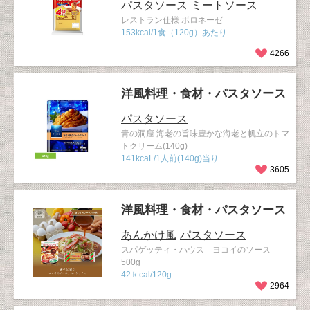
パスタソース
ミートソース
レストラン仕様 ボロネーゼ
153kcal/1食（120g）あたり
4266
洋風料理・食材・パスタソース
パスタソース
青の洞窟 海老の旨味豊かな海老と帆立のトマ
トクリーム(140g)
141kcaL/1人前(140g)当り
3605
洋風料理・食材・パスタソース
あんかけ風
パスタソース
スパゲッティ・ハウス ヨコイのソース
500g
42ｋcal/120g
2964