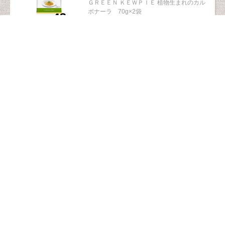
ＧＲＥＥＮ ＫＥＷＰＩＥ 植物生まれのカル
ボナーラ 70g×2袋
174kcal/1食分（70ｇ）当たり
2489
洋風料理・食材・パスタソース
パスタソース
動物性原料不使用
ＧＲＥＥＮ ＫＥＷＰＩＥ 植物生まれのボロ
ネーゼ 160g
115kcal/1食分（80g）当たり
2437
野菜・フルーツ加工品
パスタソース
肥後あゆみの会 有機トマト使用 パスタソー
ス 275g
2312