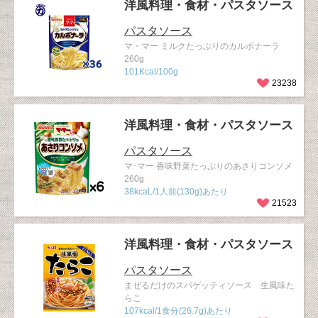
洋風料理・食材・パスタソース
パスタソース
マ・マー ミルクたっぷりのカルボナーラ
260g
101Kcal/100g
23238
洋風料理・食材・パスタソース
パスタソース
マ･マー 香味野菜たっぷりのあさりコンソメ
260g
38kcaL/1人前(130g)あたり
21523
洋風料理・食材・パスタソース
パスタソース
まぜるだけのスパゲッティソース 生風味た
らこ
107kcal/1食分(26.7g)あたり