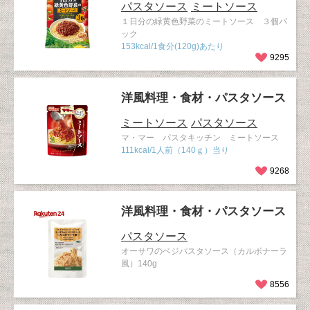
パスタソース
ミートソース
１日分の緑黄色野菜のミートソース ３個パ
ック
153kcal/1食分(120g)あたり
9295
洋風料理・食材・パスタソース
ミートソース
パスタソース
マ・マー パスタキッチン ミートソース
111kcal/1人前（140ｇ）当り
9268
洋風料理・食材・パスタソース
パスタソース
オーサワのベジパスタソース（カルボナーラ
風）140g
8556