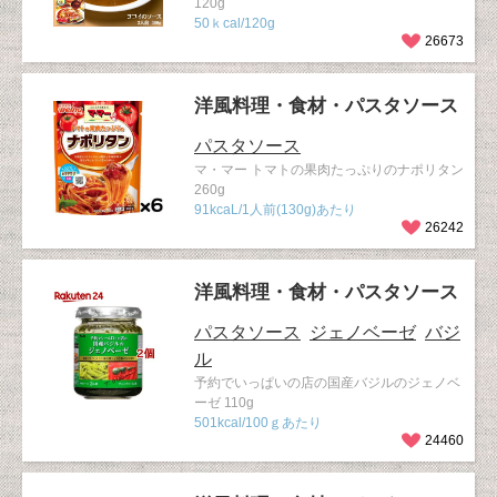
120g
50ｋcal/120g
26673
洋風料理・食材・パスタソース
パスタソース
マ・マー トマトの果肉たっぷりのナポリタン
260g
91kcaL/1人前(130g)あたり
26242
洋風料理・食材・パスタソース
パスタソース
ジェノベーゼ
バジ
ル
予約でいっぱいの店の国産バジルのジェノベ
ーゼ 110g
501kcal/100ｇあたり
24460